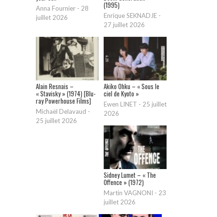
(1995)
Anna Fournier
-
28
Enrique SEKNADJE
-
juillet 2026
27 juillet 2026
Alain Resnais –
Akiko Ohku – « Sous le
« Stavisky » (1974) [Blu-
ciel de Kyoto »
ray Powerhouse Films]
Ewen LINET
-
25 juillet
Michaël Delavaud
-
2026
25 juillet 2026
Sidney Lumet – « The
Offence » (1972)
Martin VAGNONI
-
23
juillet 2026