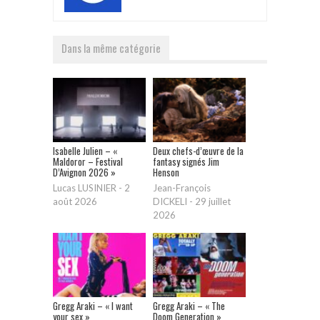
Dans la même catégorie
Isabelle Julien – «
Deux chefs-d’œuvre de la
Maldoror – Festival
fantasy signés Jim
D’Avignon 2026 »
Henson
Lucas LUSINIER
-
2
Jean-François
août 2026
DICKELI
-
29 juillet
2026
Gregg Araki – « I want
Gregg Araki – « The
your sex »
Doom Generation »