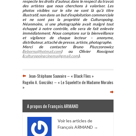
respecte les droits d’auteur, dans le respect du travail
des artistes que nous cherchons à valoriser. Les
photos visibles sur le site ne sont là qu’à titre
illustratif, non dans un but d’exploitation commerciale
et ne sont pas la propriété de Culturopoing.
Néanmoins, si une photographie avait malgré tout
échappé à notre contrôle, elle sera de fait enlevée
immédiatement. Nous comptons sur la bienveillance
et vigilance de chaque lecteur – anonyme,
distributeur, attaché de presse, artiste, photographe.
Merci de contacter Bruno Piszczorowicz
(
lebornu@hotmail.com
) ou Olivier Rossignot
(
culturopoingcinema@gmail.com
).
Jean-Stéphane Sauvaire – « Black Flies »
Rogelio A. González – « Le Squelette de Madame Morales
»
A propos de François ARMAND
Voir les articles de
François ARMAND
→