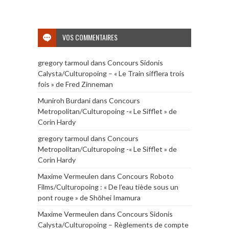
VOS COMMENTAIRES
gregory tarmoul
dans
Concours Sidonis
Calysta/Culturopoing – « Le Train sifflera trois
fois » de Fred Zinneman
Muniroh Burdani
dans
Concours
Metropolitan/Culturopoing -« Le Sifflet » de
Corin Hardy
gregory tarmoul
dans
Concours
Metropolitan/Culturopoing -« Le Sifflet » de
Corin Hardy
Maxime Vermeulen
dans
Concours Roboto
Films/Culturopoing : « De l’eau tiède sous un
pont rouge » de Shōhei Imamura
Maxime Vermeulen
dans
Concours Sidonis
Calysta/Culturopoing – Règlements de compte