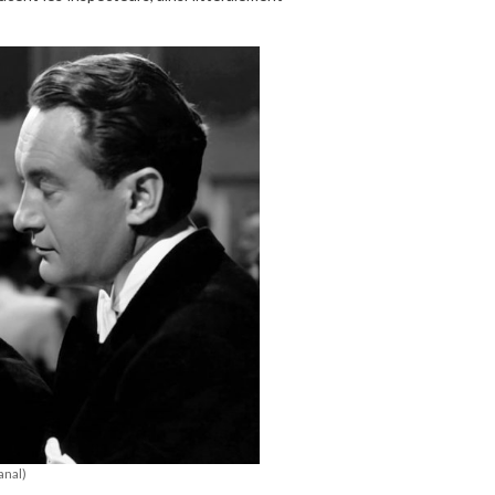
anal)