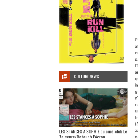
P
a
e
p
l
’
a
CULTURONEWS
q
i
g
n
r
u
h
(
S
LES STANCES A SOPHIE au ciné-club Le
7e genre/Retour à l’écran
p