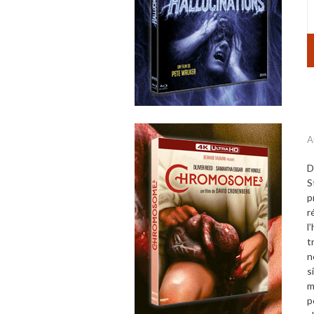
A
D
S
p
r
l
’
t
n
s
m
p