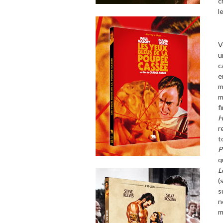
c
l
V
u
c
e
m
m
f
H
r
t
P
q
L
(
s
n
m