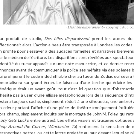
(
Des filles disparaissent
– copyright Studioc
ur produit de studio,
Des filles disparaissent
prend les atours du t
ffectionnait alors. L
’
action a beau
ê
tre transposé
e à
Londres, les codes
n profite pour s
’
essayer
à
des audaces formelles et narratives bienvenue
ar le mé
dium de l
’écriture. Les
disparitions sont ré
v
é
l
ées aux spectateurs
identit
é du tueur appara
î
t sur une note manuscrite, et ce dernier renco
nnonces avant de communiquer
à
la police ses méfaits via des po
è
mes b
ui préfigurent le code indéchiffrable cher au tueur du Zodiac qui sévira
mmortalisera sur grand écran. Le faisceau d’une torche qui éclaire les
é
n
érique était un avant-goût, tout n
’
est ici question que d’obstructio
’hésite pas
à
user d’une ellipse métaphorique lors de la séquence d’int
estera toujours caché, simplement réduit
à
une silhouette, une ombre) 
n crieur portant l’affiche d’une pi
è
ce de th
éâtre ironiquement intitulé
ors-champ, simplement induits par le montage de John M. Foley, qui retro
Lucy Gets Lucky
, entre autres). Les effets visuels et trucages optiques 
hop Around the Corner
,
Winchester 73
) renforcent la sensation de m
erspectives nettes, ou cette lettre projetée au mur devant lequel se pla