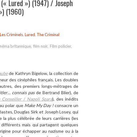
 (« Lured ») (1947) / Joseph
») (1960)
Les Criminels
,
Lured
,
The Criminal
néma britannique
,
film noir
,
Film policier
,
aube
de Kathryn Bigelow, la collection de
heur des cinéphiles fran
ç
ais. Les doubles
autres, des premiers longs-métrages de
itler…
connais pas
de Bertrand Blier), de
 Conseiller
/
Napoli Spara
), des iné
dits
au polar que
Make My Day !
consacre un
astes, Douglas Sirk et Joseph Losey, qui
e la plus cé
l
é
br
ée de
leur
s
carriè
re
s
(les
s différents mais qui partagent quelques
rigine pour échapper au nazisme ou
à
la