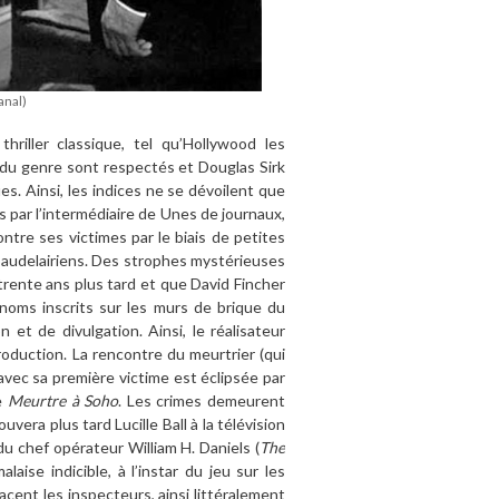
anal)
hriller classique, tel qu
’
Hollywood les
 du genre sont respectés et Douglas Sirk
s. Ainsi, les indices ne se dévoilent que
 par l’intermédiaire de Unes de journaux,
ntre ses victimes par le biais de petites
audelairiens. Des strophes mystérieuses
 trente ans plus tard et que David Fincher
 noms inscrits sur les murs de brique du
n et de divulgation. Ainsi, le réalisateur
roduction. La rencontre du meurtrier (qui
avec sa premi
è
re victime est é
clips
ée par
e
Meurtre
à
Soho
. Les crimes demeurent
uvera plus tard Lucille Ball
à la t
é
l
évision
du chef opérateur William H. Daniels (
The
alaise indicible,
à l
’
instar du jeu sur les
cent les inspecteurs, ainsi littéralement