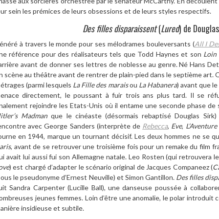
hasse aux sorci
è
res orchestrée par le sénateur McCarthy. En découlent
eur sein les prémices de leurs obsessions et de leurs styles respectifs.
Des filles disparaissent
(
Lured
) de Douglas
é
n
é
r
é à travers le monde pour ses mélodrames bouleversants (
All I De
ne ré
f
érence pour des réalisateurs tels que Todd Haynes et son
Loin
arri
è
re avant de donner ses lettres de noblesse au genre. Né
Hans Detle
n sc
è
ne au théâtre avant de rentrer de plain-pied dans le septi
è
me art. 
étrages (parmi lesquels
La Fille des marais
ou
La Habanera
) avant que le
enace directement, le poussant
à
fuir trois ans plus tard. Il se ré
inalement rejoindre les Etats-Unis o
ù
il entame une seconde phase de s
itler
’
s Madman
que le ciné
aste (d
ésormais rebaptisé Douglas Sirk)
encontre avec George Sanders (interpr
è
te de
Rebecca
,
Eve
,
L
’
Aventure
ourne en 1944, marque un tournant décisif. Les deux hommes ne se qu
aris
, avant de se retrouver une troisi
è
me fois pour un remake du film fr
ui avait lui aussi fui son Allemagne natale. Leo Rosten (qui retrouvera l
ove
) est chargé d’adapter le scé
nario original de Jacques Companeez (
C
sous le pseudonyme d’Ernest Neuville) et Simon Gantillon.
Des filles dis
uit Sandra Carpenter (Lucille Ball), une danseuse poussé
e à
collabore
ombreuses jeunes femmes. Loin d’être une anomalie, le polar introduit c
ani
è
re insidieuse et subtile.