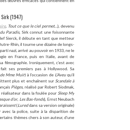
 des œuvres efficaces qui contiennent en
 Sirk (1947)
sire
,
Tout ce que le ciel permet
…
), devenu
 du Paradis
, Sirk connut une foisonnante
f Sierck, il d
ébute en tant que metteur
Outre-Rhin, il tourne une dizaine de longs-
 parti nazi, arrivé au pouvoir en 1933, ne le
fugie en France, puis en Italie, avant de
a filmographie. Ironiquement, c
’
est avec
 fait ses premiers pas
à
Hollywood. Sa
 de Mme Muir
) à l
’
occasion de
L
’
Aveu
qu
’
il
ittent plus et encha
î
nent sur
Scandale
à
an
ç
ais
Pi
è
ges
, r
é
alis
é par Robert Siodmak,
e réalisateur dans la foulée pour
Sleep My
asque d
’
or
,
Les Bas-fonds
),
Ernst Neubach
paraissent
(
Lured
dans sa version originale)
r avec la police, suite
à
la disparition de
ertains th
è
mes chers
à
son auteur, d
’
une