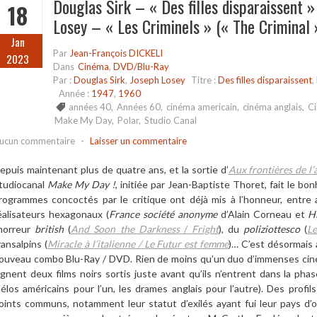
Douglas Sirk – « Des filles disparaissent »
18
Losey – « Les Criminels » (« The Criminal 
Jan
Par
Jean-François DICKELI
2023
Dans
Cinéma
,
DVD/Blu-Ray
Par :
Douglas Sirk
,
Joseph Losey
Titre :
Des filles disparaissent
,
Année :
1947
,
1960
années 40
,
Années 60
,
cinéma americain
,
cinéma anglais
,
Ci
Make My Day
,
Polar
,
Studio Canal
ucun commentaire
-
Laisser un commentaire
epuis maintenant plus de quatre ans, et la sortie d
’
Aux fronti
è
res de l
’
tudiocanal
Make My Day !
, initi
ée par Jean-Baptiste Thoret, fait le bon
rogrammes concoctés par le critique ont dé
jà
mis
à l
’
honneur, entre 
éalisateurs hexagonaux (
France socié
t
é
anonyme
d
’
Alain Corneau et
H
horreur
british
(
And Soon the Darkness
/
Fright
), du
poliziottesco
(
Le
ransalpins (
Miracle
à l
’
italienne /
Le Futur est femme
)… C
’
est désormais 
ouveau combo Blu-Ray / DVD. Rien de moins qu
’
un duo d
’
immenses ciné
ignent deux films noirs sortis juste avant qu
’
ils n
’
entrent dans la phas
é
los am
éricains pour l
’
un, les drames anglais pour l
’
autre). Des profil
oints communs, notamment leur
statut
d
’
exil
és ayant fui leur pays d
’
o