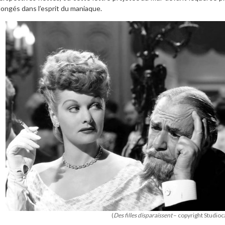
longés dans l
’
esprit du maniaque.
(
Des filles disparaissent
– copyright Studioc