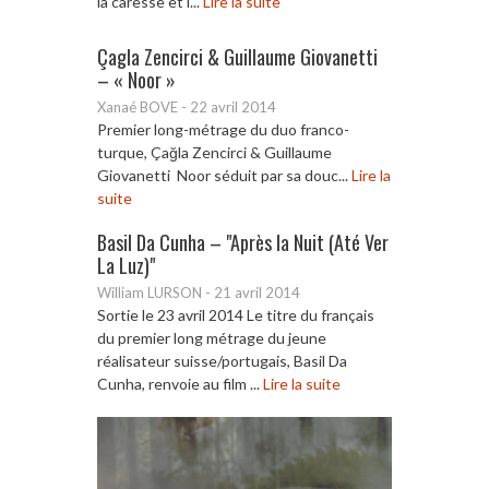
la caresse et l...
Lire la suite
Çagla Zencirci & Guillaume Giovanetti
– « Noor »
Xanaé BOVE
-
22 avril 2014
Premier long-métrage du duo franco-
turque, Çağla Zencirci & Guillaume
Giovanetti Noor séduit par sa douc...
Lire la
suite
Basil Da Cunha – "Après la Nuit (Até Ver
La Luz)"
William LURSON
-
21 avril 2014
Sortie le 23 avril 2014 Le titre du français
du premier long métrage du jeune
réalisateur suisse/portugais, Basil Da
Cunha, renvoie au film ...
Lire la suite