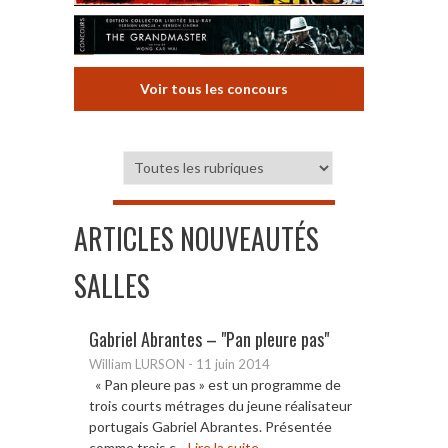
Voir tous les concours
ARTICLES NOUVEAUTÉS
SALLES
Gabriel Abrantes – "Pan pleure pas"
William LURSON
-
11 juin 2014
« Pan pleure pas » est un programme de
trois courts métrages du jeune réalisateur
portugais Gabriel Abrantes. Présentée
comme trois c...
Lire la suite