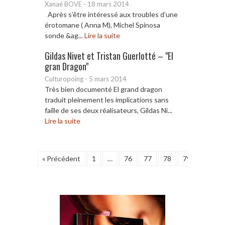
Xanaé BOVE
-
18 mars 2014
Après s’être intéressé aux troubles d’une
érotomane ( Anna M), Michel Spinosa
sonde &ag...
Lire la suite
Gildas Nivet et Tristan Guerlotté – "El
gran Dragon"
Culturopoing
-
5 mars 2014
Très bien documenté El grand dragon
traduit pleinement les implications sans
faille de ses deux réalisateurs, Gildas Ni...
Lire la suite
« Précédent
1
…
76
77
78
79
80