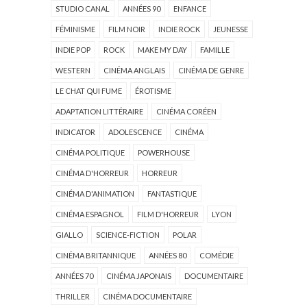
STUDIO CANAL
ANNÉES 90
ENFANCE
FÉMINISME
FILM NOIR
INDIE ROCK
JEUNESSE
INDIE POP
ROCK
MAKE MY DAY
FAMILLE
WESTERN
CINÉMA ANGLAIS
CINÉMA DE GENRE
LE CHAT QUI FUME
ÉROTISME
ADAPTATION LITTÉRAIRE
CINÉMA CORÉEN
INDICATOR
ADOLESCENCE
CINÉMA
CINÉMA POLITIQUE
POWERHOUSE
CINÉMA D'HORREUR
HORREUR
CINÉMA D'ANIMATION
FANTASTIQUE
CINÉMA ESPAGNOL
FILM D'HORREUR
LYON
GIALLO
SCIENCE-FICTION
POLAR
CINÉMA BRITANNIQUE
ANNÉES 80
COMÉDIE
ANNÉES 70
CINÉMA JAPONAIS
DOCUMENTAIRE
THRILLER
CINÉMA DOCUMENTAIRE