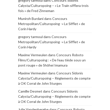
gregory tarmoul
dans
Concours Sidonis
Calysta/Culturopoing – « Le Train sifflera trois
fois » de Fred Zinneman
Muniroh Burdani
dans
Concours
Metropolitan/Culturopoing -« Le Sifflet » de
Corin Hardy
gregory tarmoul
dans
Concours
Metropolitan/Culturopoing -« Le Sifflet » de
Corin Hardy
Maxime Vermeulen
dans
Concours Roboto
Films/Culturopoing : « De l’eau tiède sous un
pont rouge » de Shōhei Imamura
Maxime Vermeulen
dans
Concours Sidonis
Calysta/Culturopoing – Règlements de compte
à OK Corral de John Sturges
Camille Desmet
dans
Concours Sidonis
Calysta/Culturopoing – Règlements de compte
à OK Corral de John Sturges
Julie Vandenberghe
dans
Concours Roboto