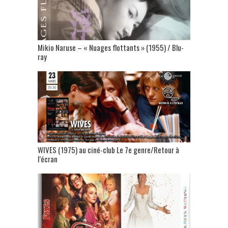
Mikio Naruse – « Nuages flottants » (1955) / Blu-
ray
WIVES (1975) au ciné-club Le 7e genre/Retour à
l’écran