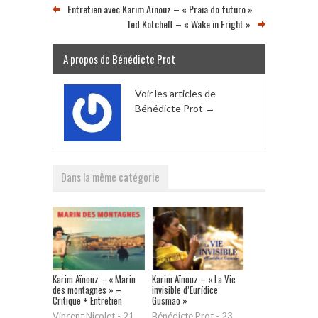
Entretien avec Karim Aïnouz – « Praia do futuro »
Ted Kotcheff – « Wake in Fright »
A propos de Bénédicte Prot
Voir les articles de
Bénédicte Prot
→
Dans la même catégorie
Karim Aïnouz – « Marin
Karim Aïnouz – « La Vie
des montagnes » –
invisible d’Eurídice
Critique + Entretien
Gusmão »
Vincent Nicolet
-
21
Bénédicte Prot
-
23