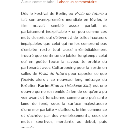
Aucun commentaire
-
Laisser un commentaire
Dès le Festival de Berlin, où
Praia do futuro
a
fait son avant-première mondiale en février, le
film m’avait semblé assez parfait, et
parfaitement inexplicable – un peu comme ces
mots d’esprit qui s’élèvent à de telles hauteurs
impalpables que celui qui ne les comprend pas
d’emblée reste tout aussi irrémédiablement
frustré que continue de jubiler longtemps celui
qui en goûte toute la saveur. Je profite du
partenariat avec Culturopoing pour la sortie en
salles de
Praia do futuro
pour rappeler ce que
j’écrivis alors : ce nouveau long métrage du
Brésilien
Karim Aïnouz (
Madame Satã
) est une
oeuvre qui ne ressemble à rien de ce qu’on a pu
voir avant et fonctionne comme une puissante
lame de fond, sous la surface majestueuse
d’une mer parfaite – d’ailleurs, le film commence
et s’achève par des vrombissements, ceux de
motos sportives, mordants au début, puis
apaisés.