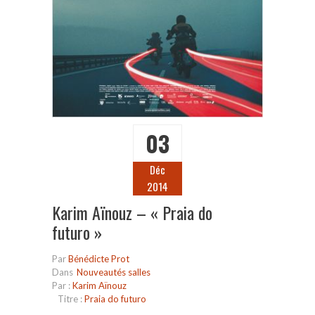
03
Déc
2014
Karim Aïnouz – « Praia do
futuro »
Par
Bénédicte Prot
Dans
Nouveautés salles
Par :
Karim Aïnouz
Titre :
Praia do futuro