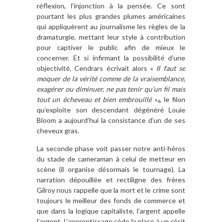
réflexion, l’injonction à la pensée. Ce sont
pourtant les plus grandes plumes américaines
qui appliquèrent au journalisme les règles de la
dramaturgie, mettant leur style à contribution
pour captiver le public afin de mieux le
concerner. Et si infirmant la possibilité d’une
objectivité, Cendrars écrivait alors «
Il faut se
moquer de la vérité comme de la vraisemblance,
exagérer ou diminuer, ne pas tenir qu’un fil mais
tout un écheveau et bien embrouillé
»
, le filon
4
qu’exploite son descendant dégénéré Louie
Bloom a aujourd’hui la consistance d’un de ses
cheveux gras.
La seconde phase voit passer notre anti-héros
du stade de cameraman à celui de metteur en
scène (il organise désormais le tournage). La
narration dépouillée et rectiligne des frères
Gilroy nous rappelle que la mort et le crime sont
toujours le meilleur des fonds de commerce et
que dans la logique capitaliste, l’argent appelle
l’argent. L’apprentissage cède la place à un récit