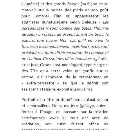
lui-même) et des grands fauves (sa façon de se
mouvoir sur la pointe des pieds et son goût
pour l’ombre). Film où apparaissent les
stigmates dunaturalisme selon Deleuze «
Les
personnages y sont comme des bêtes, l’homme
de salon un oiseau de proie, l’amant un bouc, le
pauvre, une hyène. Non pas qu’il en aient la
forme ou le comportement, mais leurs actes sont
préalables à toute différenciation de l’homme et
de l’animal. Ce sont des bêtes humaines
»
. Enfin,
2
c’est jusqu’à son costume ringard, type marginal
des 70’s et à cette veine qui gonfle sur sa
tempe, qui achèvent de le transformer en
« extra-terrestre », tel que le définit son
assistant-stagiaire, exploité jusqu’à l’os.
Portrait d’un être profondément animal, voleur
et embrouilleur. De la matière (grillage, cuivre,
fonte) à l’image, en passant par la relation
sentimentale, avec lui tout est acte de
prédation, son culot faisant office de
connaissance quand son ignorance de la peur lui