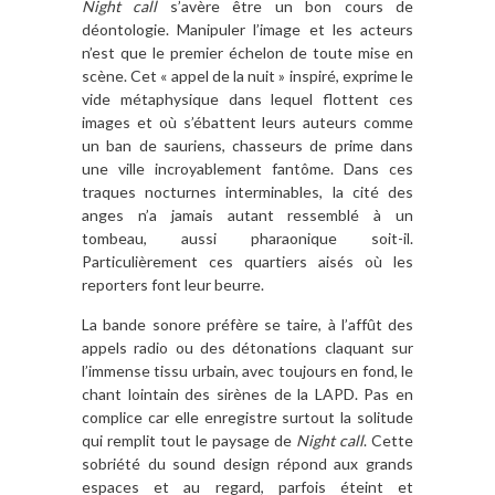
Night call
s’avère être un bon cours de
déontologie. Manipuler l’image et les acteurs
n’est que le premier échelon de toute mise en
scène. Cet « appel de la nuit » inspiré, exprime le
vide métaphysique dans lequel flottent ces
images et où s’ébattent leurs auteurs comme
un ban de sauriens, chasseurs de prime dans
une ville incroyablement fantôme. Dans ces
traques nocturnes interminables, la cité des
anges n’a jamais autant ressemblé à un
tombeau, aussi pharaonique soit-il.
Particulièrement ces quartiers aisés où les
reporters font leur beurre.
La bande sonore préfère se taire, à l’affût des
appels radio ou des détonations claquant sur
l’immense tissu urbain, avec toujours en fond, le
chant lointain des sirènes de la LAPD. Pas en
complice car elle enregistre surtout la solitude
qui remplit tout le paysage de
Night call
. Cette
sobriété du sound design répond aux grands
espaces et au regard, parfois éteint et