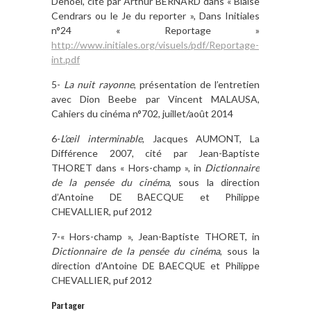
Denoël, cité par Arthur BERNARD dans « Blaise
Cendrars ou le Je du reporter », Dans Initiales
n°24 « Reportage »
http://www.initiales.org/visuels/pdf/Reportage-
int.pdf
5-
La nuit rayonne
, présentation de l’entretien
avec Dion Beebe par Vincent MALAUSA,
Cahiers du cinéma n°702, juillet/août 2014
6-
L’œil interminable
, Jacques AUMONT, La
Différence 2007, cité par Jean-Baptiste
THORET dans « Hors-champ », in
Dictionnaire
de la pensée du cinéma
, sous la direction
d’Antoine DE BAECQUE et Philippe
CHEVALLIER, puf 2012
7-« Hors-champ », Jean-Baptiste THORET, in
Dictionnaire de la pensée du cinéma
, sous la
direction d’Antoine DE BAECQUE et Philippe
CHEVALLIER, puf 2012
Partager