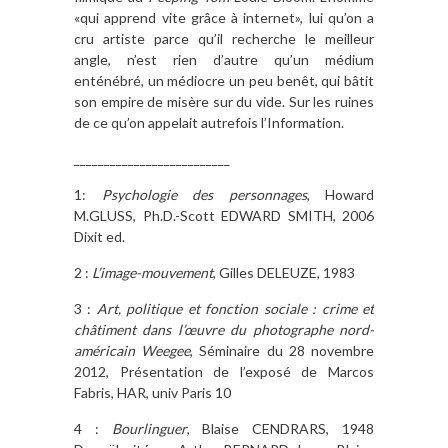
«qui apprend vite grâce à internet», lui qu’on a
cru artiste parce qu’il recherche le meilleur
angle, n’est rien d’autre qu’un médium
enténébré, un médiocre un peu benêt, qui bâtit
son empire de misère sur du vide. Sur les ruines
de ce qu’on appelait autrefois l’Information.
__________________________
1:
Psychologie des personnages
, Howard
M.GLUSS, Ph.D.-Scott EDWARD SMITH, 2006
Dixit ed.
2 :
L’image-mouvement
, Gilles DELEUZE, 1983
3 :
Art, politique et fonction sociale : crime et
châtiment dans l’œuvre du photographe nord-
américain Weegee
, Séminaire du 28 novembre
2012, Présentation de l’exposé de Marcos
Fabris, HAR, univ Paris 10
4 :
Bourlinguer
, Blaise CENDRARS, 1948