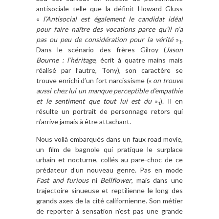
antisociale telle que la définit Howard Gluss
«
l’Antisocial est également le candidat idéal
pour faire naître des vocations parce qu’il n’a
pas ou peu de considération pour la vérité
»
.
1
Dans le scénario des frères Gilroy (
Jason
Bourne : l’héritage
, écrit à quatre mains mais
réalisé par l’autre, Tony), son caractère se
trouve enrichi d’un fort narcissisme («
on trouve
aussi chez lui un manque perceptible d’empathie
et le sentiment que tout lui est du
»
). Il en
1
résulte un portrait de personnage retors qui
n’arrive jamais à être attachant.
Nous voilà embarqués dans un faux road movie,
un film de bagnole qui pratique le surplace
urbain et nocturne, collés au pare-choc de ce
prédateur d’un nouveau genre. Pas en mode
Fast and furious
ni
Bellflower
, mais dans une
trajectoire sinueuse et reptilienne le long des
grands axes de la cité californienne. Son métier
de reporter à sensation n’est pas une grande