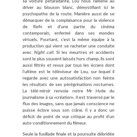
sa voiture pétaradante, Lou nous ramène au
driver au blouson blanc, démystifiant ici le
psychopathe de la route. Manière aussi de se
démarquer de la complaisance pour la violence
de Refn et d’une partie du cinéma
contemporain, enfermé dans ses mondes
virtuels. Pourtant, c’est la même équipe à la
production qui vient se racheter une conduite
avec
Night call
. Si les meurtres et accidents
sont le plus souvent laissés hors champ, ils sont
aussi filtrés et revus par tous les écrans dont
l’ultime est le téléviseur de Lou, sur lequel il
regarde avec une autosatisfaction non feinte
les résultats de ses pérégrinations nocturnes.
La télé-miroir renvoie notre Mr Hyde du
journalisme à sa «création». Il est traversé par le
flux des images, sans que jamais conscience ne
puisse éclore sous son crâne. Il y a donc un
déficit de point de vue critique au profit d’un
auto-conditionnement du filmeur.
Seule la fusillade finale et la poursuite débridée