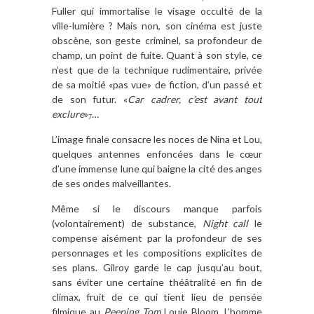
Fuller qui immortalise le visage occulté de la
ville-lumière ? Mais non, son cinéma est juste
obscène, son geste criminel, sa profondeur de
champ, un point de fuite. Quant à son style, ce
n’est que de la technique rudimentaire, privée
de sa moitié «pas vue» de fiction, d’un passé et
de son futur. «
Car cadrer, c’est avant tout
exclure
»
…
7
L’image finale consacre les noces de Nina et Lou,
quelques antennes enfoncées dans le cœur
d’une immense lune qui baigne la cité des anges
de ses ondes malveillantes.
Même si le discours manque parfois
(volontairement) de substance,
Night call
le
compense aisément par la profondeur de ses
personnages et les compositions explicites de
ses plans. Gilroy garde le cap jusqu’au bout,
sans éviter une certaine théâtralité en fin de
climax, fruit de ce qui tient lieu de pensée
filmique au
Peeping Tom
Louie Bloom. L’homme