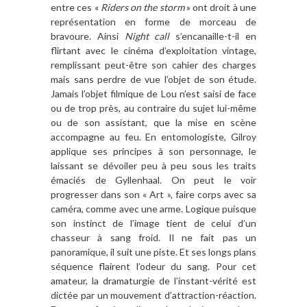
entre ces «
Riders on the storm
» ont droit à une
représentation en forme de morceau de
bravoure. Ainsi
Night call
s’encanaille-t-il en
flirtant avec le cinéma d’exploitation vintage,
remplissant peut-être son cahier des charges
mais sans perdre de vue l’objet de son étude.
Jamais l’objet filmique de Lou n’est saisi de face
ou de trop près, au contraire du sujet lui-même
ou de son assistant, que la mise en scène
accompagne au feu. En entomologiste, Gilroy
applique ses principes à son personnage, le
laissant se dévoiler peu à peu sous les traits
émaciés de Gyllenhaal. On peut le voir
progresser dans son « Art », faire corps avec sa
caméra, comme avec une arme. Logique puisque
son instinct de l’image tient de celui d’un
chasseur à sang froid. Il ne fait pas un
panoramique, il suit une piste. Et ses longs plans
séquence flairent l’odeur du sang. Pour cet
amateur, la dramaturgie de l’instant-vérité est
dictée par un mouvement d’attraction-réaction.