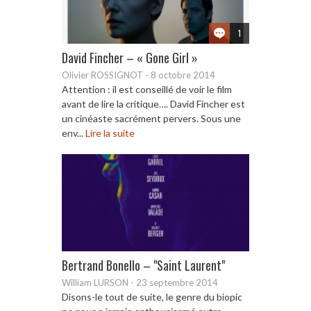
1
David Fincher – « Gone Girl »
Olivier ROSSIGNOT
-
8 octobre 2014
Attention : il est conseillé de voir le film
avant de lire la critique…. David Fincher est
un cinéaste sacrément pervers. Sous une
env...
Lire la suite
Bertrand Bonello – "Saint Laurent"
William LURSON
-
23 septembre 2014
Disons-le tout de suite, le genre du biopic