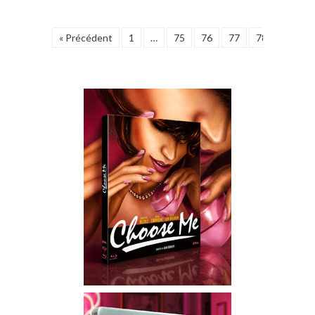
« Précédent
1
…
75
76
77
78
79