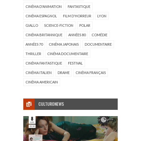
CINÉMA D'ANIMATION
FANTASTIQUE
CINÉMA ESPAGNOL
FILM D'HORREUR
LYON
GIALLO
SCIENCE-FICTION
POLAR
CINÉMA BRITANNIQUE
ANNÉES 80
COMÉDIE
ANNÉES 70
CINÉMA JAPONAIS
DOCUMENTAIRE
THRILLER
CINÉMA DOCUMENTAIRE
CINÉMA FANTASTIQUE
FESTIVAL
CINÉMA ITALIEN
DRAME
CINÉMA FRANÇAIS
CINÉMA AMERICAIN
CULTURONEWS