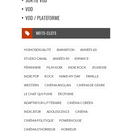
SORTIE VOD
VOD
VOD / PLATEFORME
MOTS-CLEFS
HOMOSEXUALITÉ
ANIMATION
ANNÉES 60
STUDIO CANAL
ANNÉES 90
ENFANCE
FÉMINISME
FILM NOIR
INDIE ROCK
JEUNESSE
INDIE POP
ROCK
MAKE MY DAY
FAMILLE
WESTERN
CINÉMA ANGLAIS
CINÉMA DE GENRE
LE CHAT QUI FUME
ÉROTISME
ADAPTATION LITTÉRAIRE
CINÉMA CORÉEN
INDICATOR
ADOLESCENCE
CINÉMA
CINÉMA POLITIQUE
POWERHOUSE
CINÉMA D'HORREUR
HORREUR