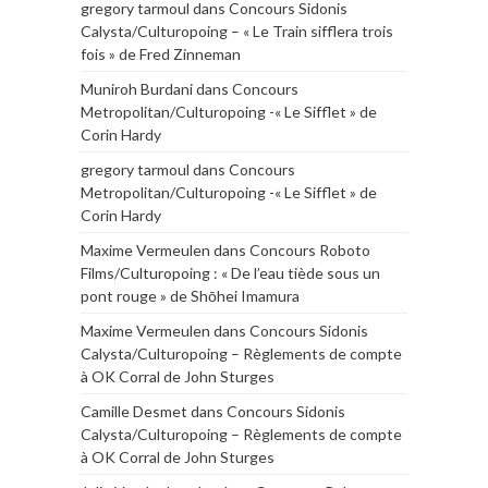
gregory tarmoul
dans
Concours Sidonis
Calysta/Culturopoing – « Le Train sifflera trois
fois » de Fred Zinneman
Muniroh Burdani
dans
Concours
Metropolitan/Culturopoing -« Le Sifflet » de
Corin Hardy
gregory tarmoul
dans
Concours
Metropolitan/Culturopoing -« Le Sifflet » de
Corin Hardy
Maxime Vermeulen
dans
Concours Roboto
Films/Culturopoing : « De l’eau tiède sous un
pont rouge » de Shōhei Imamura
Maxime Vermeulen
dans
Concours Sidonis
Calysta/Culturopoing – Règlements de compte
à OK Corral de John Sturges
Camille Desmet
dans
Concours Sidonis
Calysta/Culturopoing – Règlements de compte
à OK Corral de John Sturges