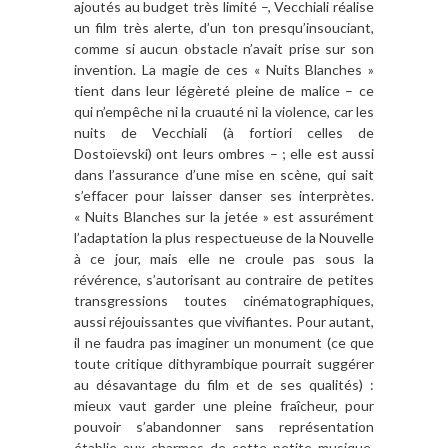
ajoutés au budget très limité –, Vecchiali réalise
un film très alerte, d’un ton presqu’insouciant,
comme si aucun obstacle n’avait prise sur son
invention. La magie de ces « Nuits Blanches »
tient dans leur légèreté pleine de malice – ce
qui n’empêche ni la cruauté ni la violence, car les
nuits de Vecchiali (à fortiori celles de
Dostoïevski) ont leurs ombres – ; elle est aussi
dans l’assurance d’une mise en scène, qui sait
s’effacer pour laisser danser ses interprètes.
« Nuits Blanches sur la jetée » est assurément
l’adaptation la plus respectueuse de la Nouvelle
à ce jour, mais elle ne croule pas sous la
révérence, s’autorisant au contraire de petites
transgressions toutes cinématographiques,
aussi réjouissantes que vivifiantes. Pour autant,
il ne faudra pas imaginer un monument (ce que
toute critique dithyrambique pourrait suggérer
au désavantage du film et de ses qualités) :
mieux vaut garder une pleine fraîcheur, pour
pouvoir s’abandonner sans représentation
établie aux charmes de cette petite musique,