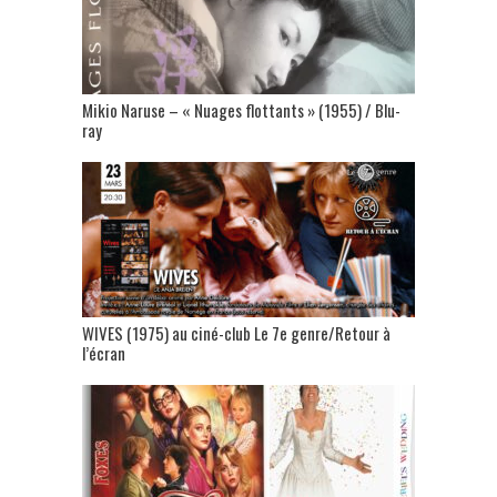
Mikio Naruse – « Nuages flottants » (1955) / Blu-
ray
WIVES (1975) au ciné-club Le 7e genre/Retour à
l’écran