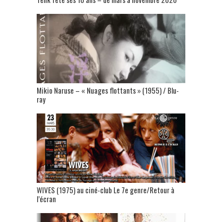
Mikio Naruse – « Nuages flottants » (1955) / Blu-
ray
WIVES (1975) au ciné-club Le 7e genre/Retour à
l’écran