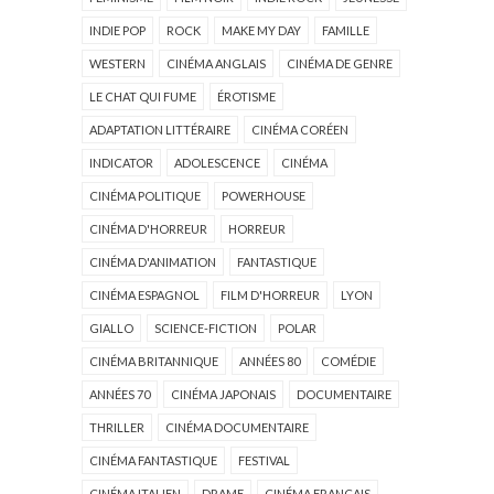
INDIE POP
ROCK
MAKE MY DAY
FAMILLE
WESTERN
CINÉMA ANGLAIS
CINÉMA DE GENRE
LE CHAT QUI FUME
ÉROTISME
ADAPTATION LITTÉRAIRE
CINÉMA CORÉEN
INDICATOR
ADOLESCENCE
CINÉMA
CINÉMA POLITIQUE
POWERHOUSE
CINÉMA D'HORREUR
HORREUR
CINÉMA D'ANIMATION
FANTASTIQUE
CINÉMA ESPAGNOL
FILM D'HORREUR
LYON
GIALLO
SCIENCE-FICTION
POLAR
CINÉMA BRITANNIQUE
ANNÉES 80
COMÉDIE
ANNÉES 70
CINÉMA JAPONAIS
DOCUMENTAIRE
THRILLER
CINÉMA DOCUMENTAIRE
CINÉMA FANTASTIQUE
FESTIVAL
CINÉMA ITALIEN
DRAME
CINÉMA FRANÇAIS