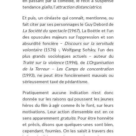
en passant par la comédie, le récit à suspense
tendance
giallo
, l’
attraction distanciatrice
.
Et puis, un cinéaste qui connaît, mentionne, ou
fait citer par ses personnages le Guy Debord de
La Société du spectacle
(1967), La Boétie et l’un
des opuscules majeurs sur l’oppression et son
absurdité foncière –
Discours sur la servitude
volontaire
(1576) -, Wolfgang Sofsky, l’un des
plus grands sociologues actuels – auteur du
Traité sur la violence
(1996), de
L’Organisation
de la Terreur – Les Camps de concentration
(1993), ne peut être foncièrement mauvais ou
sérieusement taxé de pédantisme.
Pratiquement aucune indication n’est donc
donnée sur les raisons qui poussent les jeunes
héros du film à agir comme ils le font, sur leurs
motivations. Leur action d’ensemble est en ce
sens apparemment
gratuite
. Pour être honnête
et précis, disons que quelques-unes sont bien,
cependant, fournies. On les saisit à travers des