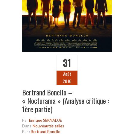
31
Août
2016
Bertrand Bonello –
« Nocturama » (Analyse critique :
1ère partie)
Par
Enrique SEKNADJE
Dans
Nouveautés salles
Par :
Bertrand Bonello