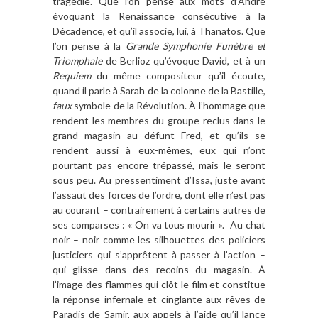
tragédie. Que l’on pense aux mots d’André
évoquant la Renaissance consécutive à la
Décadence, et qu’il associe, lui, à Thanatos. Que
l’on pense à la
Grande Symphonie Funèbre et
Triomphale
de Berlioz qu’évoque David, et à un
Requiem
du même compositeur qu’il écoute,
quand il parle à Sarah de la colonne de la Bastille,
faux
symbole de la Révolution. À l’hommage que
rendent les membres du groupe reclus dans le
grand magasin au défunt Fred, et qu’ils se
rendent aussi à eux-mêmes, eux qui n’ont
pourtant pas encore trépassé, mais le seront
sous peu. Au pressentiment d’Issa, juste avant
l’assaut des forces de l’ordre, dont elle n’est pas
au courant – contrairement à certains autres de
ses comparses : « On va tous mourir ». Au chat
noir – noir comme les silhouettes des policiers
justiciers qui s’apprêtent à passer à l’action –
qui glisse dans des recoins du magasin. À
l’image des flammes qui clôt le film et constitue
la réponse infernale et cinglante aux rêves de
Paradis de Samir, aux appels à l’aide qu’il lance