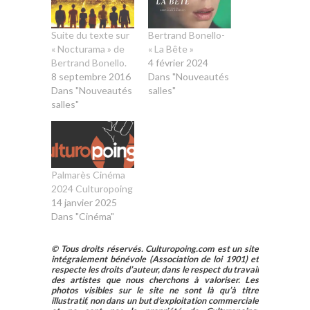
Suite du texte sur
Bertrand Bonello-
« Nocturama » de
« La Bête »
Bertrand Bonello.
4 février 2024
8 septembre 2016
Dans "Nouveautés
Dans "Nouveautés
salles"
salles"
Palmarès Cinéma
2024 Culturopoing
14 janvier 2025
Dans "Cinéma"
© Tous droits réservés. Culturopoing.com est un site
intégralement bénévole (Association de loi 1901) et
respecte les droits d’auteur, dans le respect du travail
des artistes que nous cherchons à valoriser. Les
photos visibles sur le site ne sont là qu’à titre
illustratif, non dans un but d’exploitation commerciale