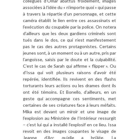
collègues d’Omar abattus froidement, images
associées à l’idée du « n’importe quoi » qui passe
à travers la répartie d’un personnage, et cette
caméra établit le lien entre ces assassinats et
l’exécution du coupable par la police. On notera
d’ailleurs que les deux gardiens criminels sont
tués dans le dos, ce qui n’est manifestement
pas le cas des autres protagonistes. Certains
jeunes sont, à un moment ou à un autre, pris par
l’angoisse, saisis par le doute et la culpabilité.
C’est le cas de Sarah qui affirme « flipper ». Ou
d’Issa qui voit plusieurs raisons d’avoir été
repérée, identifiée. Ils revivent en des flashs
torturants leurs actions ou les drames dont ils
ont été témoins. Et Bonello, d’ailleurs, en un
geste qui accompagne ces sentiments, met
certaines de ses créatures face à leurs méfaits.
Mika est devant un miroir et une image de
l’explosion au Ministère de l’Intérieur ressurgit
– c’est lui qui a installé l’explosif en ce lieu. Issa
revoit en des images coupantes le visage de
Jeanne d’Arc qu’elle a brûlée. La