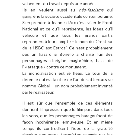
vainement du travail depuis une année.
Ils en veulent aussi au
néo-fascisme
qui
gangrène la société occidentale contemporaine.
S’en prendre à Jeanne d’Arc c’est viser le Front
National et ce qu’il représente, les idées qu’il
véhicule et que tous les grands partis
reprennent à leur compte – le nom du Directeur
de la HSBC est Estrosi. Ce n’est probablement
pas un hasard si Bonello a chargé l’un des
personnages d’origine maghrébine, Issa, de
l’ « attaque » contre ce monument.
La mondialisation est
le
fléau. La tour de la
défense qui est la cible de l’un des attentats se
nomme Global – un nom probablement inventé
par le réalisateur.
Il est sûr que l’ensemble de ces éléments
donnent l’impression que le film part dans tous
les sens, que les personnages baragouinent de
façon incohérente, ennuyeuse. Et en même
temps ils contredisent l’idée de la gratuité
absolue des actes terroristes commis par les