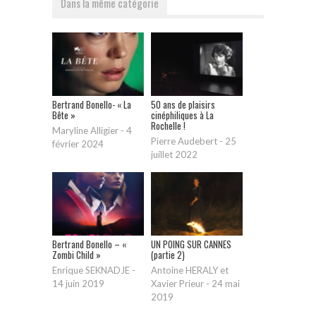
Dans la même catégorie
Bertrand Bonello- « La
50 ans de plaisirs
Bête »
cinéphiliques à La
Rochelle !
Maryline Alligier
-
4
Pierre Audebert
-
25
février 2024
juillet 2022
Bertrand Bonello – «
UN POING SUR CANNES
Zombi Child »
(partie 2)
Enrique SEKNADJE
-
Antoine HERALY et
14 juin 2019
Xavier Prieur
-
24 mai
2019