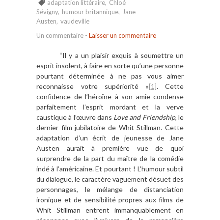
adaptation littéraire
,
Chloé
Sévigny
,
humour britannique
,
Jane
Austen
,
vaudeville
Un commentaire
-
Laisser un commentaire
“Il y a un plaisir exquis à soumettre un
esprit insolent, à faire en sorte qu’une personne
pourtant déterminée à ne pas vous aimer
reconnaisse votre supériorité »
[1]
. Cette
confidence de l’héroïne à son amie condense
parfaitement l’esprit mordant et la verve
caustique à l’œuvre dans
Love and Friendship
, le
dernier film jubilatoire de Whit Stillman. Cette
adaptation d’un écrit de jeunesse de Jane
Austen aurait à première vue de quoi
surprendre de la part du maître de la comédie
indé à l’américaine. Et pourtant ! L’humour subtil
du dialogue, le caractère vaguement désuet des
personnages, le mélange de distanciation
ironique et de sensibilité propres aux films de
Whit Stillman entrent immanquablement en