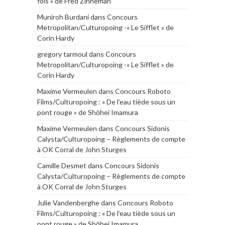
fois » de Fred Zinneman
Muniroh Burdani
dans
Concours
Metropolitan/Culturopoing -« Le Sifflet » de
Corin Hardy
gregory tarmoul
dans
Concours
Metropolitan/Culturopoing -« Le Sifflet » de
Corin Hardy
Maxime Vermeulen
dans
Concours Roboto
Films/Culturopoing : « De l’eau tiède sous un
pont rouge » de Shōhei Imamura
Maxime Vermeulen
dans
Concours Sidonis
Calysta/Culturopoing – Règlements de compte
à OK Corral de John Sturges
Camille Desmet
dans
Concours Sidonis
Calysta/Culturopoing – Règlements de compte
à OK Corral de John Sturges
Julie Vandenberghe
dans
Concours Roboto
Films/Culturopoing : « De l’eau tiède sous un
pont rouge » de Shōhei Imamura