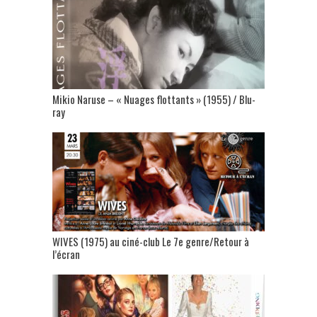
Mikio Naruse – « Nuages flottants » (1955) / Blu-
ray
WIVES (1975) au ciné-club Le 7e genre/Retour à
l’écran