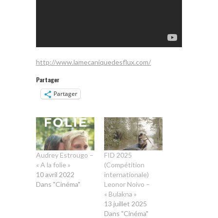
http://www.lamecaniquedesflux.com/
Partager
Partager
Audrey Estrougo –
FID 2025
« A la folie »
(Compétition
10 avril 2022
internationale)
Dans "Cinéma"
Leonor Noivo –
« Bulakna »
13 juillet 2025
Dans "Cinéma"