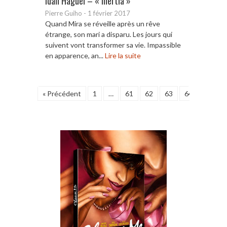
Idan Haguel – « Inertia »
Pierre Guiho
-
1 février 2017
Quand Mira se réveille après un rêve
étrange, son mari a disparu. Les jours qui
suivent vont transformer sa vie. Impassible
en apparence, an...
Lire la suite
« Précédent
1
…
61
62
63
64
65