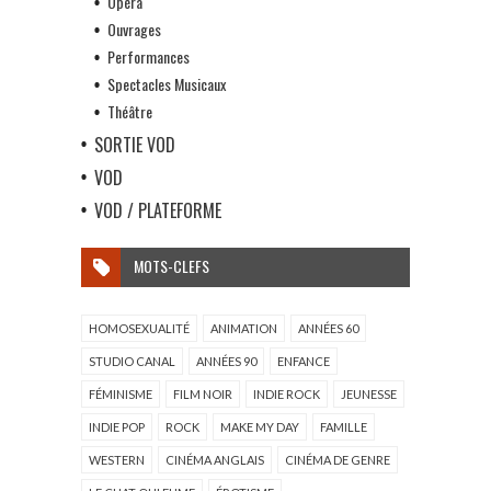
Opéra
Ouvrages
Performances
Spectacles Musicaux
Théâtre
SORTIE VOD
VOD
VOD / PLATEFORME
MOTS-CLEFS
HOMOSEXUALITÉ
ANIMATION
ANNÉES 60
STUDIO CANAL
ANNÉES 90
ENFANCE
FÉMINISME
FILM NOIR
INDIE ROCK
JEUNESSE
INDIE POP
ROCK
MAKE MY DAY
FAMILLE
WESTERN
CINÉMA ANGLAIS
CINÉMA DE GENRE