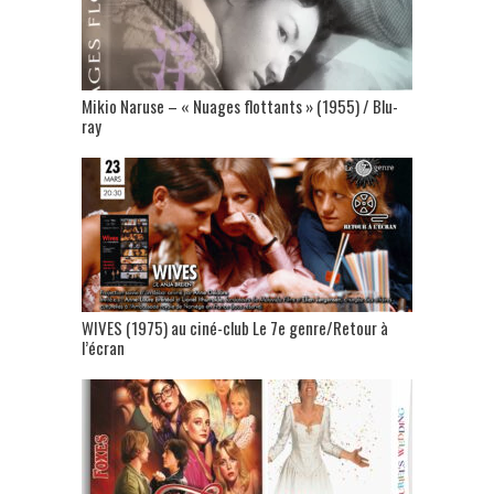
Mikio Naruse – « Nuages flottants » (1955) / Blu-
ray
WIVES (1975) au ciné-club Le 7e genre/Retour à
l’écran