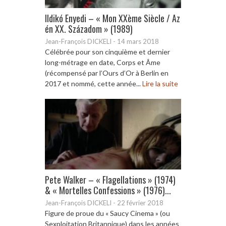
Ildikó Enyedi – « Mon XXème Siècle / Az
én XX. Századom » (1989)
Jean-François DICKELI
-
14 mars 2018
Célébrée pour son cinquième et dernier
long-métrage en date, Corps et Âme
(récompensé par l’Ours d’Or à Berlin en
2017 et nommé, cette année...
Lire la suite
Pete Walker – « Flagellations » (1974)
& « Mortelles Confessions » (1976)...
Jean-François DICKELI
-
22 février 2018
Figure de proue du « Saucy Cinema » (ou
Sexploitation Britannique) dans les années