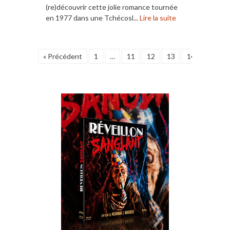
(re)découvrir cette jolie romance tournée
en 1977 dans une Tchécosl...
Lire la suite
« Précédent
1
…
11
12
13
14
15