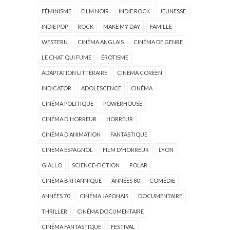
FÉMINISME
FILM NOIR
INDIE ROCK
JEUNESSE
INDIE POP
ROCK
MAKE MY DAY
FAMILLE
WESTERN
CINÉMA ANGLAIS
CINÉMA DE GENRE
LE CHAT QUI FUME
ÉROTISME
ADAPTATION LITTÉRAIRE
CINÉMA CORÉEN
INDICATOR
ADOLESCENCE
CINÉMA
CINÉMA POLITIQUE
POWERHOUSE
CINÉMA D'HORREUR
HORREUR
CINÉMA D'ANIMATION
FANTASTIQUE
CINÉMA ESPAGNOL
FILM D'HORREUR
LYON
GIALLO
SCIENCE-FICTION
POLAR
CINÉMA BRITANNIQUE
ANNÉES 80
COMÉDIE
ANNÉES 70
CINÉMA JAPONAIS
DOCUMENTAIRE
THRILLER
CINÉMA DOCUMENTAIRE
CINÉMA FANTASTIQUE
FESTIVAL