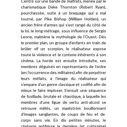
C
entré sur une bande de
malfrats
, mené
e
par le
charismatique Deke Thornton (Robert Ryan),
pourchassée, suite à un braquage qui a mal
tourné, par Pike Bishop (William Holden), un
ancien frère d’armes qui s’est rangé du côté de
la loi,
le long-métrage, sous influence de Sergio
Leone,
malmène la mythologie de l’Ouest.
D
ès
l
e
premi
er plan
,
u
n groupe d’enfants en train de
brûler vif un scorpion,
le réalisateur
expose
toute la violence et le cynisme inhérents à son
cinéma.
L
a horde est
ensuite
introduite
,
ses
membres
déguis
és
en
représentants
de l’ordre
(en l’occurrence des militaires) afin de perpétrer
leurs méfaits, à l’image du réalisateur qui
s’empare d’un genre
classique
et codifié afin de
mieux le
faire imploser
. S’ensuit une séquence
de
fusillade,
brutale et
chaotique, à laquelle les
membres d’une ligue de vertu anti-alcool se
retrouve
mêlé
s
, un maelström
bouillonnant
d’image
s sanglantes,
de coups de feu et de
corps sans vie
.
En dix petites minutes, le
cinéaste
préfigure la dernière (et cultissime
)