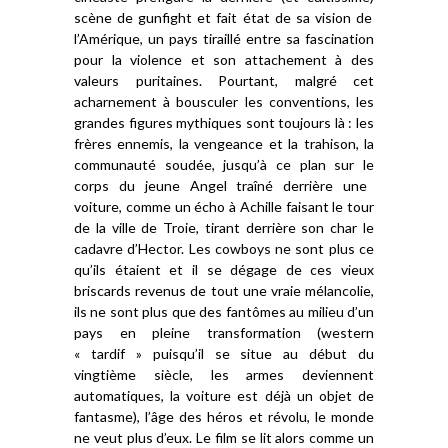
scène de gunfight
et fait état de sa vision de
l’Amérique, un pays tiraillé entre sa fascination
pour la violence et son attachement à des
valeurs puritaines
.
P
ourtant,
malgré cet
acharnement à bousculer les conventions,
les
grandes figures
mythiques
sont toujours là : les
frères ennemis, la vengeance et la trahison,
la
communauté soudée,
jusqu’
à ce plan sur le
corps du jeune Angel traîné derrière une
voiture,
comme un écho à
Achille faisant le tour
de la ville de Troie,
tirant
derrière
son char le
cadavre
d’Hector.
Les
cowboys
ne sont plus ce
qu’ils étaient
et
il se dégage de
c
es vieux
briscards revenus de tout une vraie mélancolie,
ils ne sont
plus
qu
e
des
fantômes
au milieu d’un
pays
en pleine transformation (western
« tardif »
puisqu’il se situe au début du
vingtième siècle
, les armes deviennent
automatiques, la voiture est déjà un objet de
fantasme), l’âge des héros et révolu, le monde
ne veut plus d’eux. Le film se lit alors comme un