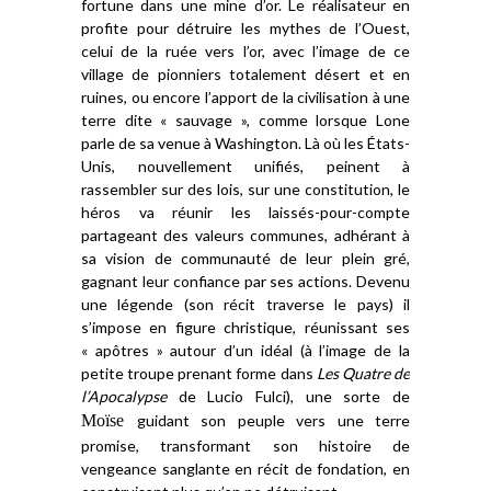
fortune dans une mine d’or.
Le réalisateur en
profite pour détruire les mythes de l’Ouest,
celui
de la ruée vers l’or, avec l’image de ce
village de pionnier
s totalement désert et en
ruines,
ou encore
l’apport de la civilisation à une
terre dite « sauvage », comme lorsque Lone
parle de sa venue à Washington. Là où les États-
Unis, nouvellement unifiés, peinent à
rassembler sur des lois, sur une constitution, le
héros va réunir les laissés-pour-compte
partageant des valeurs communes, adhérant à
sa vision d
e
communauté de leur plein gré,
g
agn
ant
leur confiance par ses actions.
D
evenu
une légende (son récit traverse le pays) il
s’impose en figure christique, réunissant ses
« apôtres » autour d’un idéal (à l’image de la
petite troupe prenant forme dans
Les
Quatre
de
l’Apocalypse
de Lucio Fulci),
une sorte
de
Moïse
guidant son peuple vers une terre
promise, transformant son histoire de
vengeance sanglante en récit de fondation, en