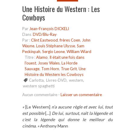
Une Histoire du Western : Les
Cowboys
Par
Jean-François DICKELI
Dans
DVD/Blu-Ray
Par :
Clint Eastwood
,
frères Coen
,
John
Wayne
,
Louis Stéphane Ulysse
,
Sam
Peckinpah
,
Sergio Leone
,
William Wiard
Titre :
Alamo
,
Il était une fois dans
l'ouest
,
Josey Wales
,
La Horde
Sauvage
,
Tom Horn
,
True Grit
,
Une
Histoire du Western les Cowboys
Carlotta
,
Livres-DVD
,
western
,
western spaghetti
Aucun commentaire
-
Laisser un commentaire
«
[Le Western]
n’a aucune règle et avec lui, tout
est possible
[…]
De lui, surtout, naît la légende et
c’est la légende qui donne le meilleur du
cinéma.
»
Anthony Mann