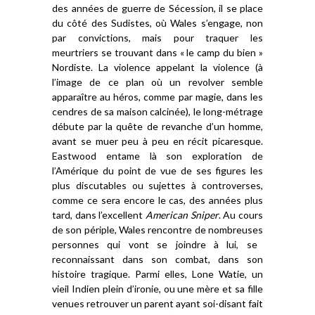
des années de guerre de Sécession, il se place
du côté des
S
udistes, où Wales s’engage, non
par convictions,
mais
pour traquer
les
meurtriers se trouv
a
nt dans « le camp du b
i
en »
Nordiste.
La violence appelant la violence (à
l’image de ce plan où un
revolver
semble
apparaître
au héros,
comme par magie, dans les
cendres de sa maison calcinée),
le long-métrage
débute par la quête de revanche d’un homme,
avant se muer peu à peu en récit picaresque
.
Eastwood entame là son exploration de
l’Amérique du point de vue de
s
es figures les
plus discutables ou sujet
te
s
à controvers
e
s
,
comme
ce
sera
encore
le cas, des années plus
tard, dans l’excellent
American Sniper
. Au cours
de son périple, Wales rencontre
d
e nombreuses
personnes qui vont
se
joindre à lui, se
reconnaissant
dans son combat
,
dans son
histoire tragique
.
Parmi elles, Lone Watie, u
n
vieil Indien
plein d’ironie
,
ou
une mère et sa fille
venu
es
retrouver un parent ayant soi-disant fait