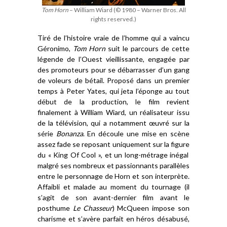
Tom Horn
– William Wiard (© 1980 – Warner Bros. All
rights reserved.)
Tiré de l’histoire vrai
e
de l’
homme qui a vaincu
Géronimo,
Tom Horn
suit le parcours de cette
légende de l’Ouest
vieillissante
, engagé
e
par
des promoteurs pour se débarrasser d’un gang
de voleur
s
de bétail.
Proposé dans un premier
temps
à
Peter Yates,
qui jeta l’éponge au tout
début de la production, le film revient
finalement à
William Wiard,
un
réalisateur issu
de la télé
vision
, qui a notamment
œuvré
sur
la
série
Bonanza
.
En découle
une mise en scène
assez fade se repos
ant
uniquement sur
la figure
du « King Of Cool »,
et un long-métrage inégal
malgré ses nombreux
et passionnants
parallèles
entre le personnage
de Horn
et son interprète.
Affaibli
et malade au moment du tournage (
il
s’agit
de son
avant-d
e
rnier film avant le
posthume
Le Chasseur
) McQueen impose
son
charisme et s’avère parfait
en
héros
désabusé
,