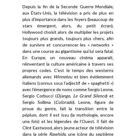
D
epuis la fin de la Seconde Guerre Mondiale,
aux États-Unis,
la télé
vision a
pris de plus en
plus d’importance
dans les foyers
(beaucoup de
stars émergent,
alors,
du petit écran),
Hollywood
choisit
alors
de multiplier les projets
toujours plus
grands
, toujours plus chers, afin
de survivre et concur
r
encer les « networks »
dans une course au gigantisme qu
i
lui sera fatal
.
En Europe, un nouveau cinéma apparaît,
réinventant la culture américaine à travers ses
propres codes.
C
’
est le temps des westerns
allemands avec
Winnetou
et bien évidemment
italien
s
(connus sous l’
adjectif
de « spaghetti »)
avec l’émergence de noms comme Sergio Leone,
Sergio Corbucci
(
Django
,
Le Grand Silence
)
et
Sergio
So
l
lima
(
Colorado
)
. Leone,
figure de
proue du genre,
fait la transition entre le
péplum
, dont il est issu (
la mythologie,
encore
une fois) et le
s légendes de l’Ouest
. Il fait d
e
Clint Eastwood, alors
jeune acteur de télé
vision
dans la série
Rawhide
, une
icône du septième