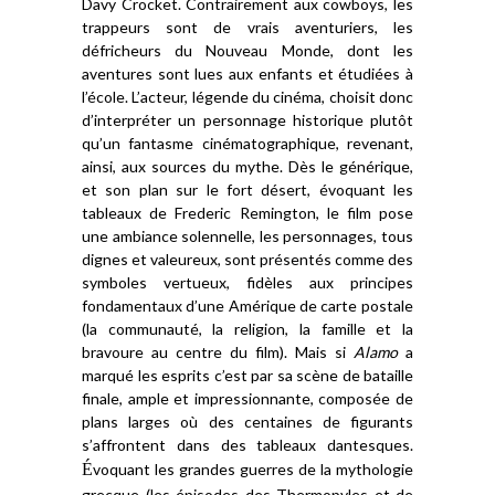
Davy Crocket.
Contrairement aux cowboys,
les
trappeurs sont
de
vrais
aventuriers
, les
défricheurs d
u Nouveau Monde,
dont les
aventures sont lu
e
s aux
enfants et étudiées à
l’école.
L’acteur
, légende du cinéma, choisit donc
d’interpréter un
personnage
historique
plutôt
qu’un fantasme cinématographique,
revenant,
ainsi,
aux sources d
u mythe
. Dès le générique,
et son plan sur le fort désert, évoquant les
tableaux de Frederic Remington, le film pose
une ambiance solennelle, les personnages, tous
dignes et valeureux, sont présentés comme des
symboles vertueux, fidèles aux
principes
fondamenta
ux
d’une Amérique de carte postale
(la communauté, la religion, la famille et la
bravoure au centre du film). Mais si
Alamo
a
marqué les esprits c’est par sa scène de bataille
finale
, ample et
impressionnante
, composée de
plans larges où des centaines de figurants
s’affrontent
dans des tableaux dantesques
.
É
voquant
les grand
es guerres
de
la mythologie
grecque (l
es épisodes
des Thermopyles et de