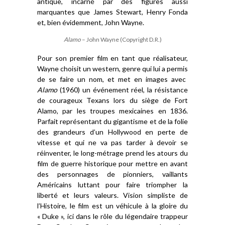
antique, incarné par des figures aussi
marquantes que James Stewart, Henry Fonda
et, bien évidemment, John Wayne.
Alamo
– John Wayne (Copyright D.R.)
Pour s
on premier film en tant que
réalisateur
,
Wayne
choisit un
western
, genre qui lui a permi
s
de se faire un nom,
et
met en images
avec
Alamo
(1960) un événement
réel
,
la résistance
de
courageux
T
exans lors du
siège d
e Fort
Alamo
, par les troupes mexicaines en 1836.
Parfait
représentant du gigantisme et de la folie
des grandeurs d’un Hollywood
en perte de
vitesse et
qui ne va pas tarder à devoir se
réinventer, le
long-métrage
prend les atours du
film de guerre
historique
pour mettre en avant
des personnages de pionniers, vaillant
s
A
méricains luttant pour faire triompher la
liberté et leurs valeurs. Vision simpliste de
l’Histoire, le film est un véhicule à la gloire d
u
« Duke »
, ici dans le rôle du légendaire trappeur