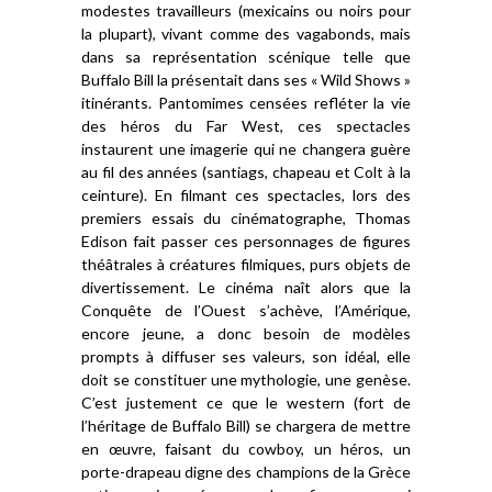
modestes travailleurs (mexicains ou noirs pour
la plupart), vivant comme des vagabonds, mais
dans sa représentation scénique telle que
Buffalo Bill la présentait dans ses « Wild Shows »
itinérants. Pantomimes censées refléter la vie
des héros du Far West, ces spectacles
instaurent une imagerie qui ne changera guère
au fil des années (santiags, chapeau et Colt à la
ceinture). En filmant ces spectacles, lors des
premiers essais du cinématographe, Thomas
Edison fait passer ces personnages de figures
théâtrales à créatures filmiques, purs objets de
divertissement. Le cinéma naît alors que la
Conquête de l’Ouest s’achève, l’Amérique,
encore jeune, a donc besoin de modèles
prompts à diffuser ses valeurs, son idéal, elle
doit se constituer une mythologie, une genèse.
C’est justement ce que le western (fort de
l’héritage de Buffalo Bill) se chargera de mettre
en œuvre, faisant du cowboy, un héros, un
porte-drapeau digne des champio
ns de la Grèce