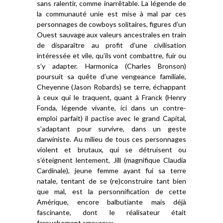
sans ralentir, comme
inarrêtable
. La légende de
la communauté unie est mise à mal par ces
personnages de cowboys solitaires, figures d’un
Ouest sauvage aux valeurs ancestrales en train
de disparaître au profit d’une civilisation
intéressée et vile, qu’ils vont combattre, fuir ou
s’y adapter. Harmonica (Charles Bronson)
poursu
i
t
sa
quête d’
une
vengeance
familiale
,
Cheyenne (Jason Robards) se terre, échappant
à ceux qui le traquent, quant à Franck (Henry
Fonda,
légende vivante, ici
dans un contre-
emploi parfait) il pactise avec le grand Capital,
s’adapt
ant
pour survivre
,
dans un geste
darwiniste. Au milieu de tous ces personnages
violent et brutaux,
qui
se détruisent ou
s’éteignent
lentement,
Jill (magnifique Claudia
Cardinale), jeune femme ayant fui sa terre
natale, tentant de se (re)construire tant bien
que mal, est
la personnification
de
cette
Amérique,
encore
balbutiante
mais déjà
fascinante
,
dont le réalisateur était
farouchement amoureux
.