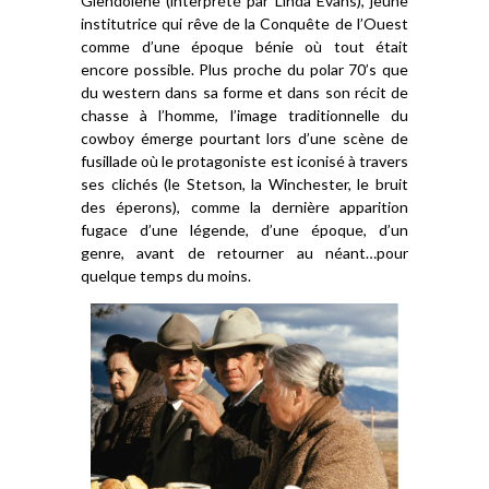
Glendolene (interprété par Linda Evans)
, jeune
institutrice qui
rêve
de la Conquête de l’Ouest
comme d’une époque bénie où tout était
encore possible.
Plus proche du polar 70’s que
du western dans s
a forme et dans son
récit de
chasse à l’homme, l’image
traditionnelle
du
cowboy émerge pourtant lors d’une scène de
fusillade où le
protagoniste
est ic
o
nisé à travers
ses
clichés
(le
S
tetson, la
W
inchester, le bruit
des éperons), comme
la
dernière apparition
fugace d’une légende, d’une époque, d’un
genre, avant de retourner au néant…pour
quelque
temps
du moins.