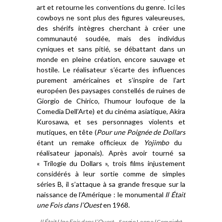
art
et retourne les
conventions
du
genre.
I
ci les
cowboys ne sont plus des figures valeureuses,
des
s
hérif
s
intègres
cherchant à créer une
communauté soudée,
mais
des
individus
cynique
s
et sans pitié, se débattant dans un
monde
en pleine création, encore sauvage et
hostile.
Le réalisateur s’écarte des influences
purement
américaines
et
s’inspire
de l’art
européen (les paysages constellés de ruines de
Giorgio de Chirico, l’humour loufoque de la
Comedia Del
l’
Arte) et du cinéma asiatique, Akira
Kurosawa, et ses personnages violents et
mutiques, en tête
(
Pour une Poignée de Dollars
étant un remake officieux de
Yojimbo
du
réalisateur japonais)
.
Après avoir tourné sa
« Trilogie du Dollars », trois films injustement
considérés à leur sortie comme de simples
série
s
B, il s’attaque à sa grande fresque sur la
naissance de l’Amérique : l
e monumental
Il
Était
une Fois dans l’Ouest
en 1968.
Il Était Une Fois dans L’Ouest
– Sergio Leone (Copyright