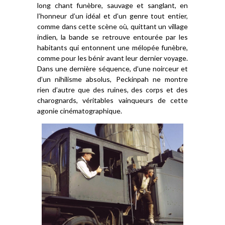
long chant funèbre, sauvage et sang
lant,
en
l’honneur
d’un idéal et d’un genre
tout entier
,
comme dans cette scène où,
quittant
un village
indien,
la bande se retrouve entouré
e
par
les
habitants
qui
entonnent
une
mélopée
funèbre,
comme pour les bénir avant leur dernier voyage.
Dans une dernière
séquence,
d’une noirceur et
d’un nihilisme absolus, Peckinpah ne montre
rien d’autre que
des ruines, des
corps
et des
charognards,
véritables vainqueurs de cette
agonie cinématographique.