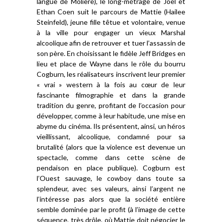
langue de Molière), le long-métrage de Joel et
Ethan Coen suit le parcours de Mattie (Hailee
Steinfeld), jeune fille têtue et volontaire, venue
à la ville pour engager un vieux Marshal
alcoolique afin de retrouver et tuer l’assassin de
son père. En choisissant le fidèle Jeff Bridges en
lieu et place de Wayne dans le rôle du bourru
Cogburn, les réalisateurs inscrivent leur premier
« vrai » western à la fois au cœur de leur
fascinante filmographie et dans la grande
tradition du genre, profitant de l’occasion pour
développer, comme à leur habitude, une mise en
abyme du cinéma. Ils présentent, ainsi, un héros
vieillissant, alcoolique, condamné pour sa
brutalité (alors que la violence est devenue un
spectacle, comme dans cette scène de
pendaison en place publique). Cogburn est
l’Ouest sauvage, le cowboy dans toute sa
splendeur, avec ses valeurs, ainsi l’argent ne
l’intéresse pas alors que la société entière
semble dominée par le profit (à l’image de cette
séquence, très drôle, où Mattie doit négocier le