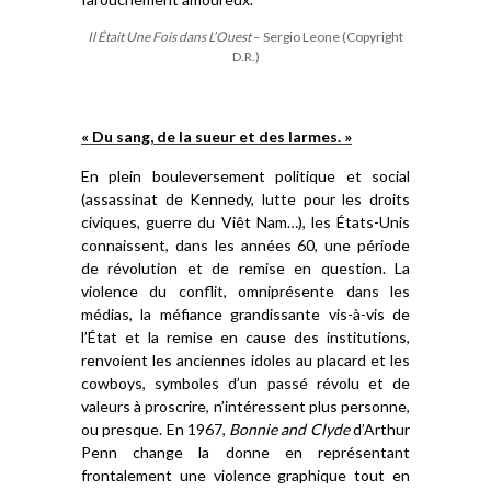
Il Était Une Fois dans L’Ouest
– Sergio Leone (Copyright
D.R.)
«
Du sang, de la sueur et des larmes
. »
E
n plein bouleversement politique et social
(assassinat de Kennedy, lutte pour les droits
civiques, guerre du Vi
ê
t Nam…), l
es États-Unis
conna
issent
, dans les années 60, une période
de révolution et de remise en question. La
violence du conflit, omniprésente dans les
médias, la
méfiance grandissante vis-à-vis de
l’État et la remise en cause des institutions,
renvoie
nt
les anciennes idoles au placard et le
s
cowboys, symbole
s
d’un passé révolu et de
valeurs à proscrire,
n’intéresse
nt
plus personne,
ou presque.
En 1967,
Bonnie and Clyde
d’Arthur
Penn change la donne en représentant
frontalement une violence graphique tout en