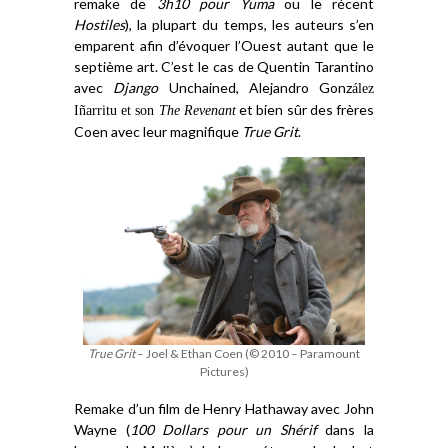
remake de
3h10 pour Yuma
ou le récent
Hostiles
), la plupart du temps, les auteurs s’en
emparent afin d’évoquer l’Ouest autant que le
septième art. C’est le cas de Quentin Tarantino
avec
Djan
go
Unchained, Alejandro Gonz
á
lez
et bien sûr des frères
I
ñ
arritu et son
The Revenant
Coen avec leur magnifique
True Grit
.
True Grit
– Joel & Ethan Coen (© 2010 – Paramount
Pictures)
Remake d’un film de Henry Hathaway avec John
Wayne (
100 Dollars pour un Shé
rif
dans la