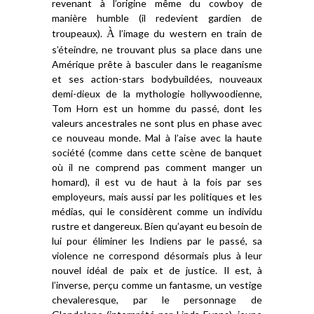
revenant à l’origine même du cowboy
de
manière humble
(
il
redevient gardien de
troupeau
x
).
À
l’image du western en train de
s’éteindre,
ne trouvant
plus sa place dans
une
Amérique prête à basculer dans le reaganisme
et ses action-stars bodybu
i
ldé
e
s, nouveaux
demi-dieux de la mythologie hollywoodienne,
Tom Horn
est un homme du passé, dont les
valeurs ancestrales ne sont plus en phase avec
ce
n
ouve
au
m
onde
. Mal à l’aise avec la haute
société (
comme
d
ans
cette scène de banquet
où il ne comprend pa
s
comment manger un
homard), il est vu de haut
à la fois
par ses
employeurs,
mais aussi
par
les
politiques
et les
médias, qui le
considèrent
comme un individu
rustre
et dangereux
.
B
ien qu’ayant eu besoin de
lui pour
éliminer
les
I
ndiens
par le passé
,
sa
violence
ne correspond
désormais
plus à leur
nouvel
idéal de
paix et de justice.
Il
e
st,
à
l’inverse,
pe
rçu comme un fantasme, un vestige
chevaleresque,
par
le personnage de