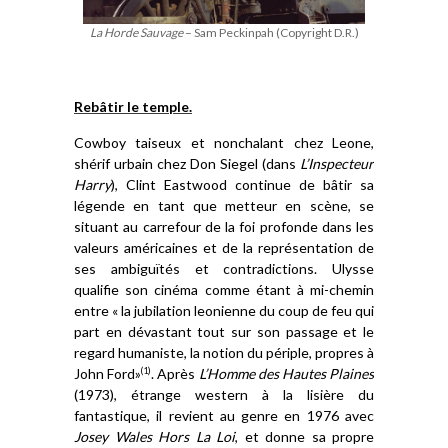
La Horde Sauvage
– Sam Peckinpah (Copyright D.R.)
Rebâtir le
temple.
Cowboy taiseux et nonchalant chez Leone,
shérif urbain chez Don Siegel (dans
L’Inspecteur
Harry
), Clint Eastwood continue de bâtir sa
légende en tant que metteur en scène, se
situant au carrefour de la foi profonde dans les
valeurs américaines et de la représentation de
ses ambiguïtés et contradictions. Ulysse
qualifie son cinéma comme étant à mi-chemin
entre « la jubilation leonienne du coup de feu qui
part en dévastant tout sur son passage et le
regard humaniste, la notion du périple, propres à
John Ford»
. Après
L’Homme des Hautes Plaines
(1)
(1973), étrange western à la lisière du
fantastique, il revient au genre en 1976 avec
Josey Wales Hors La Loi
, et donne sa propre