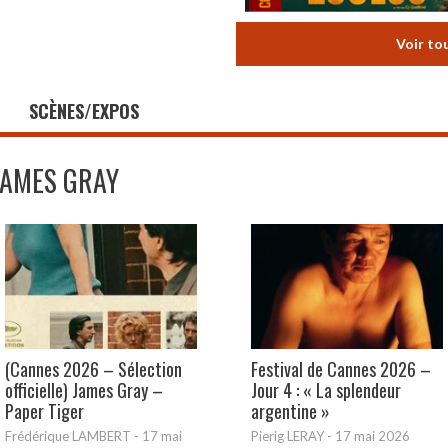
Voir to
SCÈNES/EXPOS
JAMES GRAY
(Cannes 2026 – Sélection
Festival de Cannes 2026 –
officielle) James Gray –
Jour 4 : « La splendeur
Paper Tiger
argentine »
Frédérique LAMBERT
-
17 mai
Pierig LERAY
-
17 mai 2026