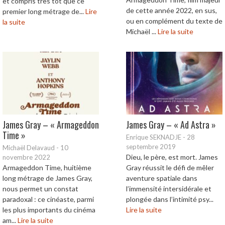
et compris très tôt que ce
de cette année 2022, en sus,
premier long métrage de...
Lire
ou en complément du texte de
la suite
Michaël ...
Lire la suite
James Gray – « Armageddon
James Gray – « Ad Astra »
Time »
Enrique SEKNADJE
-
28
septembre 2019
Michaël Delavaud
-
10
Dieu, le père, est mort. James
novembre 2022
Armageddon Time, huitième
Gray réussit le défi de mêler
long métrage de James Gray,
aventure spatiale dans
nous permet un constat
l’immensité intersidérale et
paradoxal : ce cinéaste, parmi
plongée dans l’intimité psy...
les plus importants du cinéma
Lire la suite
am...
Lire la suite