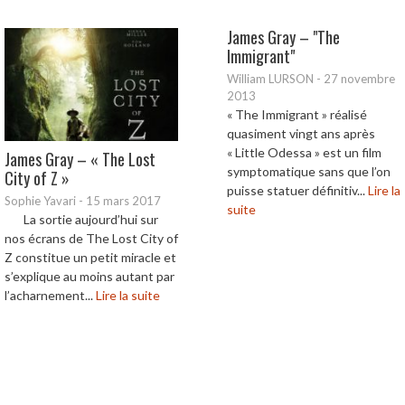
James Gray – "The
Immigrant"
William LURSON
-
27 novembre
2013
« The Immigrant » réalisé
quasiment vingt ans après
« Little Odessa » est un film
James Gray – « The Lost
symptomatique sans que l’on
City of Z »
puisse statuer définitiv...
Lire la
Sophie Yavari
-
15 mars 2017
suite
La sortie aujourd’hui sur
nos écrans de The Lost City of
Z constitue un petit miracle et
s’explique au moins autant par
l’acharnement...
Lire la suite