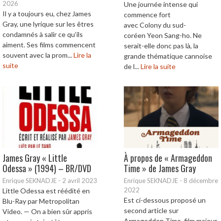
2026
Une journée intense qui
Il y a toujours eu, chez James
commence fort
Gray, une lyrique sur les êtres
avec Colony du sud-
condamnés à salir ce qu’ils
coréen Yeon Sang-ho. Ne
aiment. Ses films commencent
serait-elle donc pas là, la
souvent avec la prom...
Lire la
grande thématique cannoise
suite
de l...
Lire la suite
James Gray « Little
À propos de « Armageddon
Odessa » (1994) – BR/DVD
Time » de James Gray
Enrique SEKNADJE
-
2 avril 2023
Enrique SEKNADJE
-
8 décembre
2022
Little Odessa est réédité en
Est ci-dessous proposé un
Blu-Ray par Metropolitan
second article sur
Video. — On a bien sûr appris
Armageddon Time, film majeur