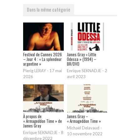
Dans la même catégorie
Festival de Cannes 2026
James Gray « Little
– Jour 4 : « La splendeur
Odessa » (1994) –
argentine »
BR/DVD
Pierig LERAY
-
17 mai
Enrique SEKNADJE
-
2
2026
avril 2023
À propos de
James Gray –
« Armageddon Time » de
« Armageddon Time »
James Gray
Michaël Delavaud
-
Enrique SEKNADJE
-
8
10 novembre 2022
décembre 2022