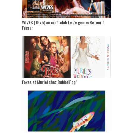
WIVES (1975) au ciné-club Le 7e genre/Retour à
l’écran
Foxes et Muriel chez BubbelPop’