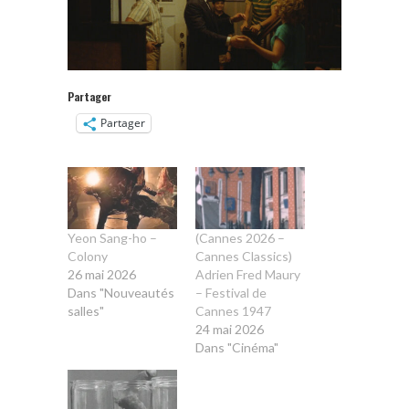
Partager
Partager
Yeon Sang-ho –
(Cannes 2026 –
Colony
Cannes Classics)
26 mai 2026
Adrien Fred Maury
Dans "Nouveautés
– Festival de
salles"
Cannes 1947
24 mai 2026
Dans "Cinéma"