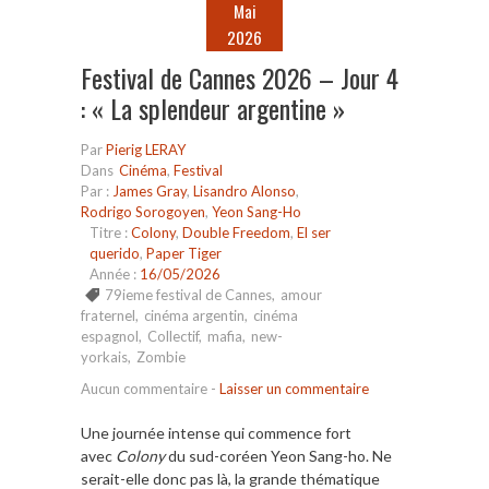
Mai
2026
Festival de Cannes 2026 – Jour 4
: « La splendeur argentine »
Par
Pierig LERAY
Dans
Cinéma
,
Festival
Par :
James Gray
,
Lisandro Alonso
,
Rodrigo Sorogoyen
,
Yeon Sang-Ho
Titre :
Colony
,
Double Freedom
,
El ser
querido
,
Paper Tiger
Année :
16/05/2026
79ieme festival de Cannes
,
amour
fraternel
,
cinéma argentin
,
cinéma
espagnol
,
Collectif
,
mafia
,
new-
yorkais
,
Zombie
Aucun commentaire
-
Laisser un commentaire
Une journée intense qui commence fort
avec
Colony
du sud-coréen
Yeon Sang-ho
. Ne
serait-elle donc pas là, la grande thématique