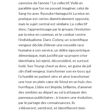
cannoise de l’année ? Le collectif. Voilà un
parallèle que l’on ne pouvait imaginer, celui de
Sang-ho avec
Ryusuke Hamaguchi
. La mise en
pratique est certes diamétralement opposée,
mais le sujet central est similaire. Le collectif
donc, l’apprentissage par le groupe, l’évolution
par la mise en commun, et le combat contre
l’individualisme. Dans
Colony
, un scientifique
vengeur décide d’élever une nouvelle race
humaine à son service, un délire égocentrique
démoniaque, mais justifié par sa propre crise
identitaire, lui rejeté, déconsidéré, et surtout
isolé. Seo Young-cheol va donc, en guise de joli
clin d’œil vengeur, transformer son ex-boss qui
l’a humilié en patient zéro et ainsi transformer
une tour en plein cœur de Séoul en un huis clos
horrifique. L’idée est limpide, brillante, d’amener
des zombies au départ au sol à attaquer des
panneaux publicitaires ; à travers une évolution,
par le partage des connaissances, ils
s’élèveront, sentiront, et identifieront bien