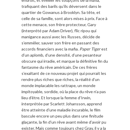
endroit, et éveiller les soupçons de la mafia,
trafiquant des barils qu’ils déversent dans le
quartier de
Gowanus
à Brooklyn. Sa tête, et
celle de sa famille, sont alors mises à prix. Face à
cette menace, son frère protecteur, Gary
(interprété par
Adam Driver
), flic ripou qui
manigance aussi avec les Russes, décide de
s’emmêler, sauver son frère en passant des
accords financiers avec la mafia.
Paper Tiger
est
d’un aplomb, d’une densité, d’une pesanteur
obscure qui irradie, et marque la définitive fin du
fantasme du rêve américain. De ces frères
s’exaltant de ce nouveau projet qui pourrait les
rendre plus riches que riches, la réalité d’un
monde implacable les rattrape, un monde
impitoyable, sordide, où la place du rêve n’a pas
lieu d’être. Et lorsque la femme d’Irwin,
interprétée par
Scarlett Johansson
, apprend
être atteinte d’une maladie incurable, le film
bascule encore un peu plus dans une finitude
glaçante, la fin d’un rêve avant même d’avoir pu
exister. Mais comme toujours chez Gray, il y a la