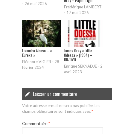
Gray – Paper Tiger
-
26 mai 2026
Frédérique LAMBERT
-
17 mai 2026
Lisandro Alonso – «
James Gray « Little
Eureka »
Odessa » (1994) –
BR/DVD
Eléonore VIGIER
-
28
Enrique SEKNADJE
-
2
février 2024
avril 2023
Laisser un commentaire
Votre adresse e-mail ne sera pas publiée.
Les
champs obligatoires sont indiqués avec
*
Commentaire
*