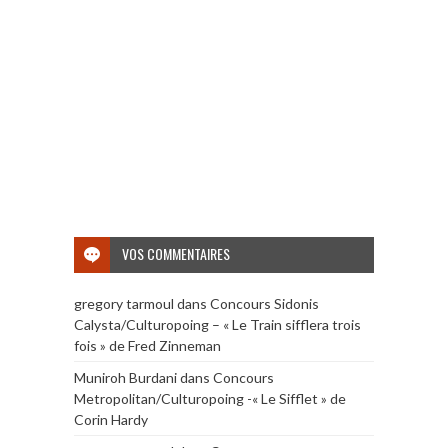
VOS COMMENTAIRES
gregory tarmoul
dans
Concours Sidonis
Calysta/Culturopoing – « Le Train sifflera trois
fois » de Fred Zinneman
Muniroh Burdani
dans
Concours
Metropolitan/Culturopoing -« Le Sifflet » de
Corin Hardy