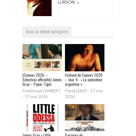
LURSON
→
Dans la même catégorie
(Cannes 2026 –
Festival de Cannes 2026
Sélection officielle) James
– Jour 4 : « La splendeur
Gray – Paper Tiger
argentine »
Frédérique LAMBERT
Pierig LERAY
-
17 mai
-
17 mai 2026
2026
James Gray « Little
À propos de