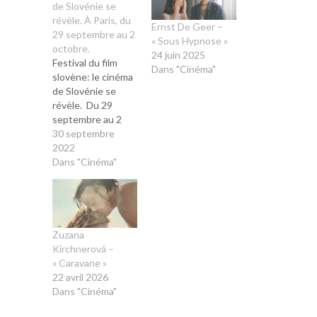
de Slovénie se
révèle. À Paris, du
Ernst De Geer –
29 septembre au 2
« Sous Hypnose »
octobre.
24 juin 2025
Festival du film
Dans "Cinéma"
slovène: le cinéma
de Slovénie se
révèle. Du 29
septembre au 2
octobre se tiendra
30 septembre
le premier festival
2022
du film slovène au
Dans "Cinéma"
cinéma les 7
Parnassiens, à
Paris. L’acteur
Stanislas Merhar,
dont le père est
Zuzana
slovène, sera le
Kirchnerová –
parrain de cette
« Caravane »
première édition.
22 avril 2026
C’est peu dire…
Dans "Cinéma"