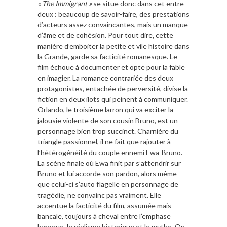
« The Immigrant »
se situe donc dans cet entre-
deux : beaucoup de savoir-faire, des prestations
d’acteurs assez convaincantes, mais un manque
d’âme et de cohésion. Pour tout dire, cette
manière d’emboiter la petite et vile histoire dans
la Grande, garde sa facticité romanesque. Le
film échoue à documenter et opte pour la fable
en imagier. La romance contrariée des deux
protagonistes, entachée de perversité, divise la
fiction en deux ilots qui peinent à communiquer.
Orlando, le troisième larron qui va exciter la
jalousie violente de son cousin Bruno, est un
personnage bien trop succinct. Charnière du
triangle passionnel, il ne fait que rajouter à
l’hétérogénéité du couple ennemi Ewa-Bruno.
La scène finale où Ewa finit par s’attendrir sur
Bruno et lui accorde son pardon, alors même
que celui-ci s’auto flagelle en personnage de
tragédie, ne convainc pas vraiment. Elle
accentue la facticité du film, assumée mais
bancale, toujours à cheval entre l’emphase
baroque, le réalisme historique et le mythe. On