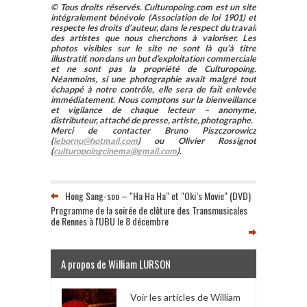
© Tous droits réservés. Culturopoing.com est un site
intégralement bénévole (Association de loi 1901) et
respecte les droits d’auteur, dans le respect du travail
des artistes que nous cherchons à valoriser. Les
photos visibles sur le site ne sont là qu’à titre
illustratif, non dans un but d’exploitation commerciale
et ne sont pas la propriété de Culturopoing.
Néanmoins, si une photographie avait malgré tout
échappé à notre contrôle, elle sera de fait enlevée
immédiatement. Nous comptons sur la bienveillance
et vigilance de chaque lecteur – anonyme,
distributeur, attaché de presse, artiste, photographe.
Merci de contacter Bruno Piszczorowicz
(
lebornu@hotmail.com
) ou Olivier Rossignot
(
culturopoingcinema@gmail.com
).
Hong Sang-soo – "Ha Ha Ha" et "Oki’s Movie" (DVD)
Programme de la soirée de clôture des Transmusicales
de Rennes à l'UBU le 8 décembre
A propos de William LURSON
Voir les articles de William