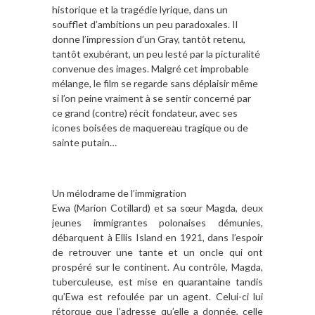
historique et la tragédie lyrique, dans un
soufflet d’ambitions un peu paradoxales. Il
donne l’impression d’un Gray, tantôt retenu,
tantôt exubérant, un peu lesté par la picturalité
convenue des images. Malgré cet improbable
mélange, le film se regarde sans déplaisir même
si l’on peine vraiment à se sentir concerné par
ce grand (contre) récit fondateur, avec ses
icones boisées de maquereau tragique ou de
sainte putain…
Un mélodrame de l’immigration
Ewa (Marion Cotillard) et sa sœur Magda, deux
jeunes immigrantes polonaises démunies,
débarquent à Ellis Island en 1921, dans l’espoir
de retrouver une tante et un oncle qui ont
prospéré sur le continent. Au contrôle, Magda,
tuberculeuse, est mise en quarantaine tandis
qu’Ewa est refoulée par un agent. Celui-ci lui
rétorque que l’adresse qu’elle a donnée, celle