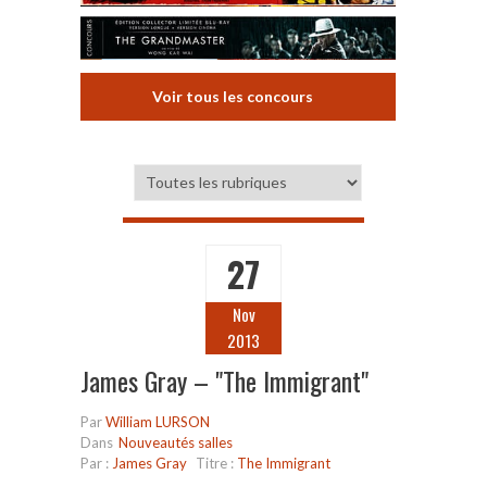
Voir tous les concours
27
Nov
2013
James Gray – "The Immigrant"
Par
William LURSON
Dans
Nouveautés salles
Par :
James Gray
Titre :
The Immigrant