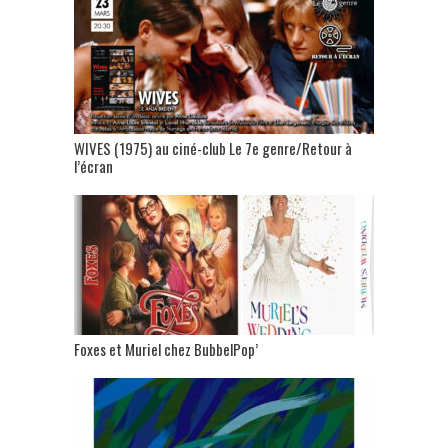
WIVES (1975) au ciné-club Le 7e genre/Retour à
l’écran
Foxes et Muriel chez BubbelPop’