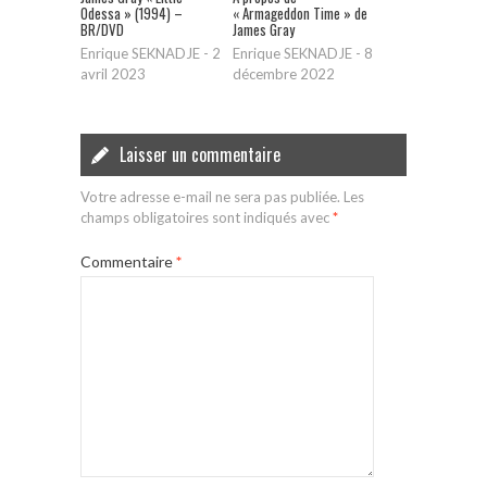
Odessa » (1994) –
« Armageddon Time » de
BR/DVD
James Gray
Enrique SEKNADJE
-
2
Enrique SEKNADJE
-
8
avril 2023
décembre 2022
Laisser un commentaire
Votre adresse e-mail ne sera pas publiée.
Les
champs obligatoires sont indiqués avec
*
Commentaire
*