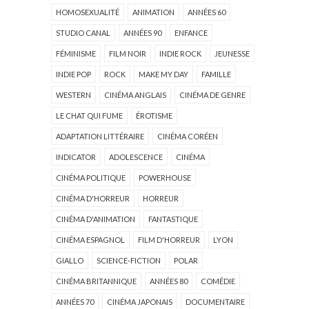
HOMOSEXUALITÉ
ANIMATION
ANNÉES 60
STUDIO CANAL
ANNÉES 90
ENFANCE
FÉMINISME
FILM NOIR
INDIE ROCK
JEUNESSE
INDIE POP
ROCK
MAKE MY DAY
FAMILLE
WESTERN
CINÉMA ANGLAIS
CINÉMA DE GENRE
LE CHAT QUI FUME
ÉROTISME
ADAPTATION LITTÉRAIRE
CINÉMA CORÉEN
INDICATOR
ADOLESCENCE
CINÉMA
CINÉMA POLITIQUE
POWERHOUSE
CINÉMA D'HORREUR
HORREUR
CINÉMA D'ANIMATION
FANTASTIQUE
CINÉMA ESPAGNOL
FILM D'HORREUR
LYON
GIALLO
SCIENCE-FICTION
POLAR
CINÉMA BRITANNIQUE
ANNÉES 80
COMÉDIE
ANNÉES 70
CINÉMA JAPONAIS
DOCUMENTAIRE