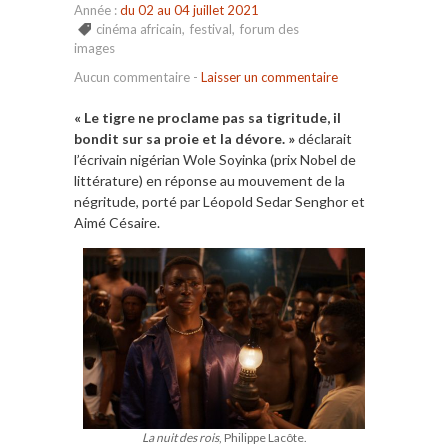
Année :
du 02 au 04 juillet 2021
cinéma africain
,
festival
,
forum des
images
Aucun commentaire
-
Laisser un commentaire
« Le tigre ne proclame pas sa tigritude, il
bondit sur sa proie et la dévore. »
déclarait
l’écrivain nigérian Wole Soyinka (prix Nobel de
littérature) en réponse au mouvement de la
négritude, porté par Léopold Sedar Senghor et
Aimé Césaire.
La nuit des rois
, Philippe Lacôte.