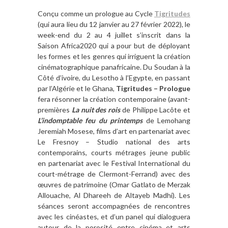
Conçu comme un prologue au Cycle
Tigritudes
(qui aura lieu du 12 janvier au 27 février 2022), le
week-end du 2 au 4 juillet s’inscrit dans la
Saison Africa2020 qui a pour but de déployant
les formes et les genres qui irriguent la création
cinématographique panafricaine. Du Soudan à la
Côté d’ivoire, du Lesotho à l’Egypte, en passant
par l’Algérie et le Ghana,
Tigritudes – Prologue
fera résonner la création contemporaine (avant-
premières
La nuit des rois
de Philippe Lacôte et
L’indomptable feu du printemps
de Lemohang
Jeremiah Mosese, films d’art en partenariat avec
Le Fresnoy – Studio national des arts
contemporains, courts métrages jeune public
en partenariat avec le Festival International du
court-métrage de Clermont-Ferrand) avec des
œuvres de patrimoine (Omar Gatlato de Merzak
Allouache, Al Dhareeh de Altayeb Madhi). Les
séances seront accompagnées de rencontres
avec les cinéastes, et d’un panel qui dialoguera
autour de la porosité entre cinéma et arts