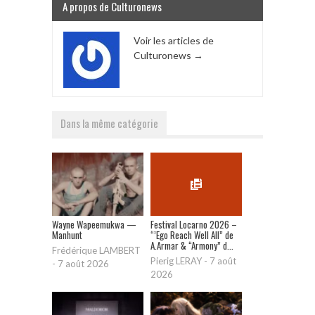
A propos de Culturonews
Voir les articles de
Culturonews
→
Dans la même catégorie
Wayne Wapeemukwa —
Festival Locarno 2026 –
Manhunt
“’Ego Reach Well All” de
A.Armar & “Armony” d...
Frédérique LAMBERT
Pierig LERAY
-
7 août
-
7 août 2026
2026