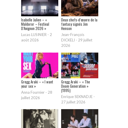
Isabelle Julien – «
Deux chefs-d’œuvre de la
Maldoror – Festival
fantasy signés Jim
D’Avignon 2026 »
Henson
Lucas LUSINIER
-
2
Jean-François
août 2026
DICKELI
-
29 juillet
2026
Gregg Araki – « I want
Gregg Araki – « The
your sex »
Doom Generation »
(1995)
Anna Fournier
-
28
Enrique SEKNADJE
-
juillet 2026
27 juillet 2026