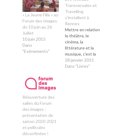
Transversales et
Travelling
« La Jeune Fille » au
s’installent à
Forum des Images
Rennes
du 10 juin au 26
Mettre en relation
Juillet
le théâtre, le
10 juin 2015
cinéma, la
Dans
littérature et la
"Evénements"
musique, c'est la
perspective du
28 janvier 2015
festival
Dans "Livres"
Transversales de
l'Université de
Rennes 2 dont la
5ème édition se
déroule du 28 au
Réouverture des
31 janvier.
salles du Forum
L'évènement
des images :
débutera ce soir à
présentation de
18h au Tambour
saison 2020-2021
avec un
et pellicules
programme
déconfinées !