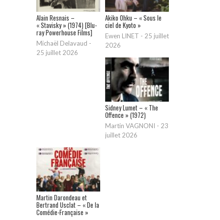
Alain Resnais –
Akiko Ohku – « Sous le
« Stavisky » (1974) [Blu-
ciel de Kyoto »
ray Powerhouse Films]
Ewen LINET
-
25 juillet
Michaël Delavaud
-
2026
25 juillet 2026
Sidney Lumet – « The
Offence » (1972)
Martin VAGNONI
-
23
juillet 2026
Martin Darondeau et
Bertrand Usclat – « De la
Comédie-Française »