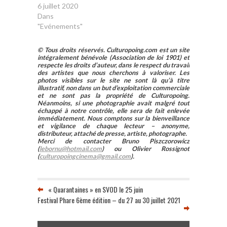
associé à Marivaux,
6 juillet 2020
"La voix…
Dans
"Evénements"
© Tous droits réservés. Culturopoing.com est un site
intégralement bénévole (Association de loi 1901) et
respecte les droits d’auteur, dans le respect du travail
des artistes que nous cherchons à valoriser. Les
photos visibles sur le site ne sont là qu’à titre
illustratif, non dans un but d’exploitation commerciale
et ne sont pas la propriété de Culturopoing.
Néanmoins, si une photographie avait malgré tout
échappé à notre contrôle, elle sera de fait enlevée
immédiatement. Nous comptons sur la bienveillance
et vigilance de chaque lecteur – anonyme,
distributeur, attaché de presse, artiste, photographe.
Merci de contacter Bruno Piszczorowicz
(
lebornu@hotmail.com
) ou Olivier Rossignot
(
culturopoingcinema@gmail.com
).
« Quarantaines » en SVOD le 25 juin
Festival Phare 6ème édition – du 27 au 30 juillet 2021