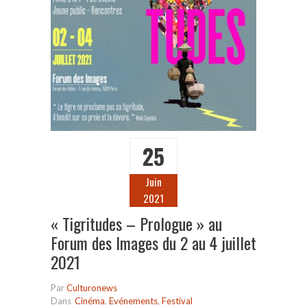
25
Juin
2021
« Tigritudes – Prologue » au
Forum des Images du 2 au 4 juillet
2021
Par
Culturonews
Dans
Cinéma
,
Evénements
,
Festival