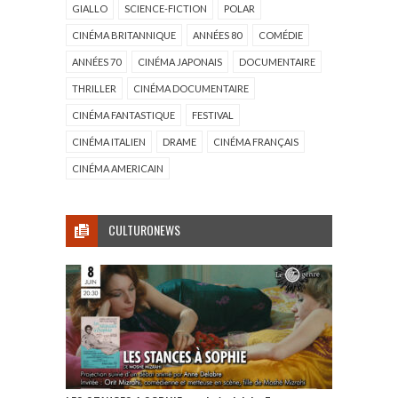
GIALLO
SCIENCE-FICTION
POLAR
CINÉMA BRITANNIQUE
ANNÉES 80
COMÉDIE
ANNÉES 70
CINÉMA JAPONAIS
DOCUMENTAIRE
THRILLER
CINÉMA DOCUMENTAIRE
CINÉMA FANTASTIQUE
FESTIVAL
CINÉMA ITALIEN
DRAME
CINÉMA FRANÇAIS
CINÉMA AMERICAIN
CULTURONEWS