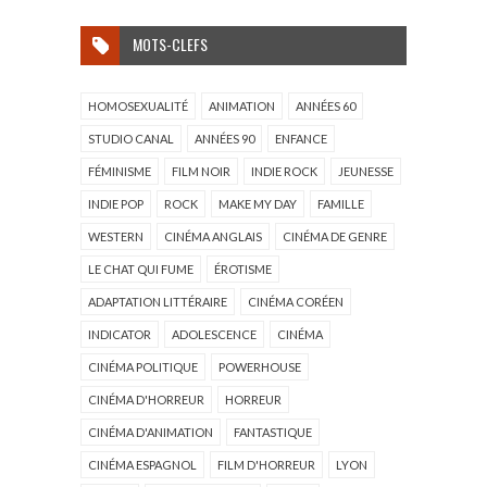
MOTS-CLEFS
HOMOSEXUALITÉ
ANIMATION
ANNÉES 60
STUDIO CANAL
ANNÉES 90
ENFANCE
FÉMINISME
FILM NOIR
INDIE ROCK
JEUNESSE
INDIE POP
ROCK
MAKE MY DAY
FAMILLE
WESTERN
CINÉMA ANGLAIS
CINÉMA DE GENRE
LE CHAT QUI FUME
ÉROTISME
ADAPTATION LITTÉRAIRE
CINÉMA CORÉEN
INDICATOR
ADOLESCENCE
CINÉMA
CINÉMA POLITIQUE
POWERHOUSE
CINÉMA D'HORREUR
HORREUR
CINÉMA D'ANIMATION
FANTASTIQUE
CINÉMA ESPAGNOL
FILM D'HORREUR
LYON