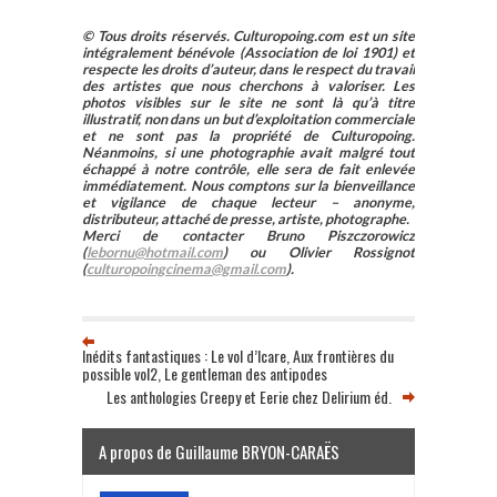
© Tous droits réservés. Culturopoing.com est un site
intégralement bénévole (Association de loi 1901) et
respecte les droits d’auteur, dans le respect du travail
des artistes que nous cherchons à valoriser. Les
photos visibles sur le site ne sont là qu’à titre
illustratif, non dans un but d’exploitation commerciale
et ne sont pas la propriété de Culturopoing.
Néanmoins, si une photographie avait malgré tout
échappé à notre contrôle, elle sera de fait enlevée
immédiatement. Nous comptons sur la bienveillance
et vigilance de chaque lecteur – anonyme,
distributeur, attaché de presse, artiste, photographe.
Merci de contacter Bruno Piszczorowicz
(
lebornu@hotmail.com
) ou Olivier Rossignot
(
culturopoingcinema@gmail.com
).
Inédits fantastiques : Le vol d’Icare, Aux frontières du
possible vol2, Le gentleman des antipodes
Les anthologies Creepy et Eerie chez Delirium éd.
A propos de Guillaume BRYON-CARAËS