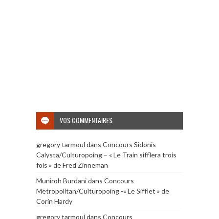
VOS COMMENTAIRES
gregory tarmoul
dans
Concours Sidonis
Calysta/Culturopoing – « Le Train sifflera trois
fois » de Fred Zinneman
Muniroh Burdani
dans
Concours
Metropolitan/Culturopoing -« Le Sifflet » de
Corin Hardy
gregory tarmoul
dans
Concours