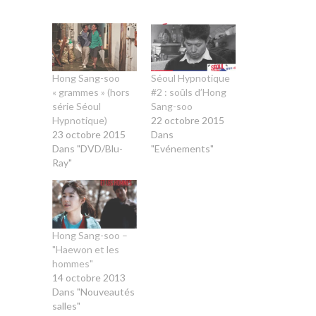
Hong Sang-soo
Séoul Hypnotique
« grammes » (hors
#2 : soûls d’Hong
série Séoul
Sang-soo
Hypnotique)
22 octobre 2015
23 octobre 2015
Dans
Dans "DVD/Blu-
"Evénements"
Ray"
Hong Sang-soo –
"Haewon et les
hommes"
14 octobre 2013
Dans "Nouveautés
salles"