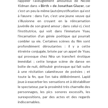
rappeler l’aveuglement amoureux de Nicole
Kidman dans
« Birth » de Jonathan Glazer
, car
c’est un peu la même (auto)mystification qui est
à l’œuvre : dans l’un, c’est une jeune veuve qui
s’illusionne en croyant en la réincarnation
juvénile de son grand amour ; dans celui-ci, c’est
l’institutrice, qui voit dans l’immature Yoav,
l’incarnation d’un génie poétique qui pourrait
combler sa vie. Certaines scènes du film sont
profondément déroutantes : il y a cette
étreinte conjugale, brisée par un appel de Yoav,
qui provoque chez Nira un transfert érotique
immédiat ; cette longue scène de danse en
boîte de nuit, défouloir grotesque qui fait suite
à une récitation calamiteuse de poésies ; et
toute la fin, que l’on taira délibérément. Lapid
joue à exacerber les sensations et à déstabiliser
le spectateur, par la proximité très charnelle des
personnages, les pics sonores excessifs, les
surexpositions, par des actes et des regards
indiscernables.