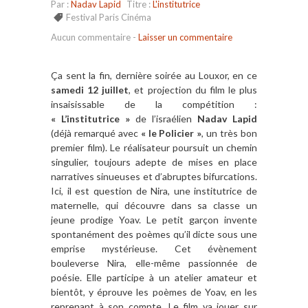
Par :
Nadav Lapid
Titre :
L'institutrice
Festival Paris Cinéma
Aucun commentaire
-
Laisser un commentaire
Ça sent la fin, dernière soirée au Louxor, en ce
samedi 12 juillet
, et projection du film le plus
insaisissable de la compétition :
« L’institutrice »
de l’israélien
Nadav Lapid
(déjà remarqué avec
« le Policier »
, un très bon
premier film). Le réalisateur poursuit un chemin
singulier, toujours adepte de mises en place
narratives sinueuses et d’abruptes bifurcations.
Ici, il est question de Nira, une institutrice de
maternelle, qui découvre dans sa classe un
jeune prodige Yoav. Le petit garçon invente
spontanément des poèmes qu’il dicte sous une
emprise mystérieuse. Cet évènement
bouleverse Nira, elle-même passionnée de
poésie. Elle participe à un atelier amateur et
bientôt, y éprouve les poèmes de Yoav, en les
reprenant à son compte. Le film va jouer sur