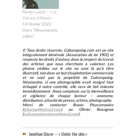
Nadav Lapid – « Le
Genou d’Ahed »
14 février 2022
Dans "Nouveautés
salles"
© Tous droits réservés. Culturopoing.com est un site
intégralement bénévole (Association de loi 1901) et
respecte les droits d’auteur, dans le respect du travail
des artistes que nous cherchons à valoriser. Les
photos visibles sur le site ne sont là qu’à titre
illustratif, non dans un but d’exploitation commerciale
et ne sont pas la propriété de Culturopoing.
Néanmoins, si une photographie avait malgré tout
échappé à notre contrôle, elle sera de fait enlevée
immédiatement. Nous comptons sur la bienveillance
et vigilance de chaque lecteur – anonyme,
distributeur, attaché de presse, artiste, photographe.
Merci de contacter Bruno Piszczorowicz
(
lebornu@hotmail.com
) ou Olivier Rossignot
(
culturopoingcinema@gmail.com
).
Jonathan Glazer – « Under the skin »