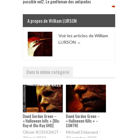
possible vol2, Le gentleman des antipodes
A propos de William LURSON
Voir les articles de William
LURSON
→
Dans la même catégorie
David Gordon Green –
David Gordon Green –
« Halloween kills » [Blu-
« Halloween Kills » –
Ray et Blu-Ray UHD]
CONTRE
Olivier ROSSIGNOT
-
Michaël Delavaud
-