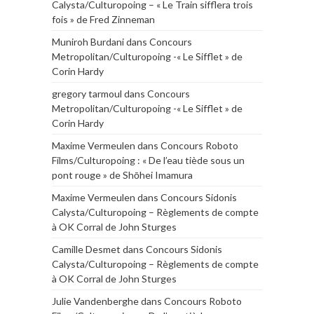
Calysta/Culturopoing – « Le Train sifflera trois
fois » de Fred Zinneman
Muniroh Burdani
dans
Concours
Metropolitan/Culturopoing -« Le Sifflet » de
Corin Hardy
gregory tarmoul
dans
Concours
Metropolitan/Culturopoing -« Le Sifflet » de
Corin Hardy
Maxime Vermeulen
dans
Concours Roboto
Films/Culturopoing : « De l’eau tiède sous un
pont rouge » de Shōhei Imamura
Maxime Vermeulen
dans
Concours Sidonis
Calysta/Culturopoing – Règlements de compte
à OK Corral de John Sturges
Camille Desmet
dans
Concours Sidonis
Calysta/Culturopoing – Règlements de compte
à OK Corral de John Sturges
Julie Vandenberghe
dans
Concours Roboto