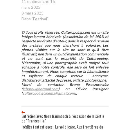
11 et dimanche 16
mars 2025
8 mars 2025
Dans "Festival"
© Tous droits réservés. Culturopoing.com est un site
intégralement bénévole (Association de loi 1901) et
respecte les droits d’auteur, dans le respect du travail
des artistes que nous cherchons à valoriser. Les
photos visibles sur le site ne sont là qu’à titre
illustratif, non dans un but d’exploitation commerciale
et ne sont pas la propriété de Culturopoing.
Néanmoins, si une photographie avait malgré tout
échappé à notre contrôle, elle sera de fait enlevée
immédiatement. Nous comptons sur la bienveillance
et vigilance de chaque lecteur – anonyme,
distributeur, attaché de presse, artiste, photographe.
Merci de contacter Bruno Piszczorowicz
(
lebornu@hotmail.com
) ou Olivier Rossignot
(
culturopoingcinema@gmail.com
).
Entretien avec Noah Baumbach à l’occasion de la sortie
de "Frances Ha"
Inédits fantastiques : Le vol d’Icare, Aux frontières du