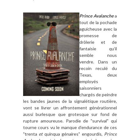
Prince Avalanche
a
tout de la pochade
aguicheuse avec la
promesse de
drôlerie et de
fantaisie qu’il
semble nous
vendre. Dans un
recoin reculé du
Texas, deux
employés
saisonniers
chargés de peindre
les bandes jaunes de la signalétique routière,
vont se livrer un affrontement générationnel
aussi burlesque que grotesque sur fond de
rupture amoureuse. Parodie de "survival" qui
tourne cours vu le manque d’endurance de ces
"trenta
et
quinqua génaires" engourdis,
Prince