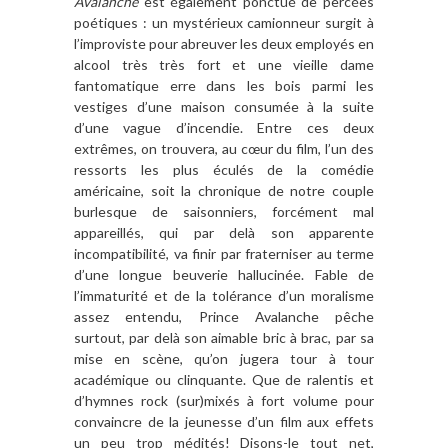
Avalanche
est également ponctué de percées
poétiques : un mystérieux camionneur surgit à
l’improviste pour abreuver les deux employés en
alcool très très fort et une vieille dame
fantomatique erre dans les bois parmi les
vestiges d’une maison consumée à la suite
d’une vague d’incendie. Entre ces deux
extrêmes, on trouvera, au cœur du film, l’un des
ressorts les plus éculés de la comédie
américaine, soit la chronique de notre couple
burlesque de saisonniers, forcément mal
appareillés, qui par delà son apparente
incompatibilité, va finir par fraterniser au terme
d’une longue beuverie hallucinée. Fable de
l’immaturité et de la tolérance d’un moralisme
assez entendu, Prince Avalanche pêche
surtout, par delà son aimable bric à brac, par sa
mise en scène, qu’on jugera tour à tour
académique ou clinquante. Que de ralentis et
d’hymnes rock (sur)mixés à fort volume pour
convaincre de la jeunesse d’un film aux effets
un peu trop médités! Disons-le tout net,