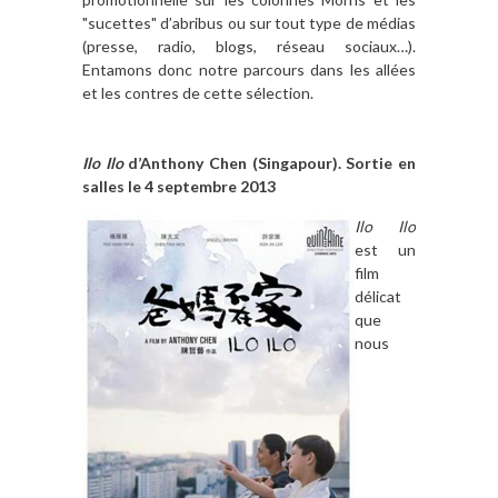
"sucettes" d’abribus ou sur tout type de médias
(presse, radio, blogs, réseau sociaux…).
Entamons donc notre parcours dans les allées
et les contres de cette sélection.
Ilo Ilo
d’Anthony Chen (Singapour). Sortie en
salles le 4 septembre 2013
Ilo Ilo
est un
film
délicat
que
nous