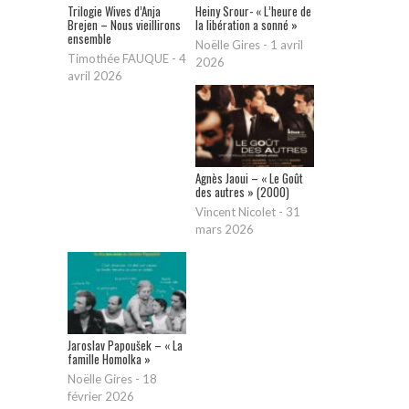
Trilogie Wives d’Anja
Heiny Srour- « L’heure de
Brejen – Nous vieillirons
la libération a sonné »
ensemble
Noëlle Gires
-
1 avril
Timothée FAUQUE
-
4
2026
avril 2026
Agnès Jaoui – « Le Goût
des autres » (2000)
Vincent Nicolet
-
31
mars 2026
Jaroslav Papoušek – « La
famille Homolka »
Noëlle Gires
-
18
février 2026