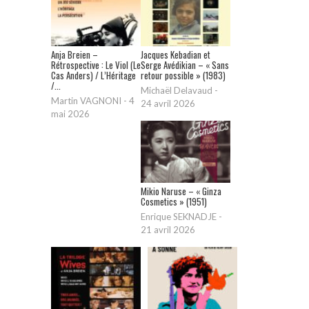
Anja Breien –
Jacques Kebadian et
Rétrospective : Le Viol (Le
Serge Avédikian – « Sans
Cas Anders) / L’Héritage
retour possible » (1983)
/...
Michaël Delavaud
-
Martin VAGNONI
-
4
24 avril 2026
mai 2026
Mikio Naruse – « Ginza
Cosmetics » (1951)
Enrique SEKNADJE
-
21 avril 2026