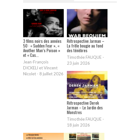
3 films noirs des années
Rétrospective Jarman –
50 : « Sudden Fear », «
La frêle bougie au fond
Another Man’s Poison »
des ténèbres
et « Cas...
Timothée FAUQUE
-
Jean-François
23 juin 2026
DICKELI et Vincent
Nicolet
-
8 juillet 2026
Rétrospective Derek
Jarman – Le Jardin des
Monstres
Timothée FAUQUE
-
18 juin 2026