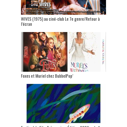
WIVES (1975) au ciné-club Le 7e genre/Retour à
l’écran
Foxes et Muriel chez BubbelPop’