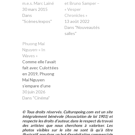
m.e.s. Marc Lainé
et Bruno Samper –
30 mars 2015
« Vesper
Dans
Chronicles »
"Scènes/expos"
13 août 2022
Dans "Nouveautés
salles"
Phuong Mai
Nguyen-« In
Waves »
Comme elle l’avait
fait avec Culottées
en 2019, Phuong
Mai Nguyen
s’empare d’une
histoire qui n’est
30 juin 2026
pas la sienne dans
Dans "Cinéma"
son premier long
métrage, In Waves.
© Tous droits réservés. Culturopoing.com est un site
Présenté en
intégralement bénévole (Association de loi 1901) et
respecte les droits d’auteur, dans le respect du travail
ouverture de la
des artistes que nous cherchons à valoriser. Les
Semaine de la
photos visibles sur le site ne sont là qu’à titre
Critique à Cannes,
illustratif, non dans un but d’exploitation commerciale