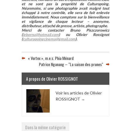
et ne sont pas la propriété de Culturopoing.
le film offre au
Néanmoins, si une photographie avait malgré tout
cinéma d’animation
échappé à notre contrôle, elle sera de fait enlevée
une belle visibilité.
immédiatement. Nous comptons sur la bienveillance
et vigilance de chaque lecteur – anonyme,
« Quand j’ai
distributeur, attaché de presse, artiste, photographe.
acheté…
Merci de contacter Bruno Piszczorowicz
(
lebornu@hotmail.com
) ou Olivier Rossignot
(
culturopoingcinema@gmail.com
).
« Vortex », m.e.s. Phia Ménard
Patrice Nganang – "La saison des prunes"
A propos de Olivier ROSSIGNOT
Voir les articles de Olivier
ROSSIGNOT
→
Dans la même catégorie