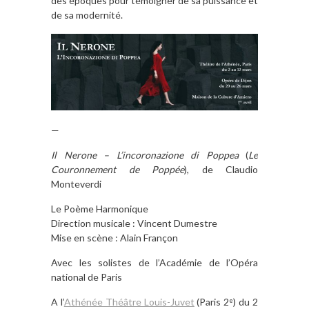
des époques pour témoigner de sa puissance et
de sa modernité.
—
Il Nerone
– L’incoronazione di Poppea
(
Le
Couronnement de Poppée
), de Claudio
Monteverdi
Le Poème Harmonique
Direction musicale : Vincent Dumestre
Mise en scène : Alain Françon
Avec les solistes de l’Académie de l’Opéra
national de Paris
A l’
Athénée Théâtre Louis-Juvet
(Paris 2
) du 2
e