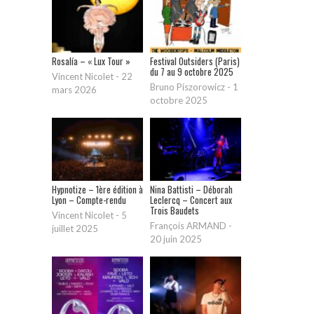
Rosalía – « Lux Tour »
Festival Outsiders (Paris)
du 7 au 9 octobre 2025
Vincent Nicolet
-
22
Bruno Piszorowicz
-
1
mars 2026
octobre 2025
Hypnotize – 1ère édition à
Nina Battisti – Déborah
Lyon – Compte-rendu
Leclercq – Concert aux
Trois Baudets
Vincent Nicolet
-
5
François ARMAND
-
juillet 2025
20 juin 2025