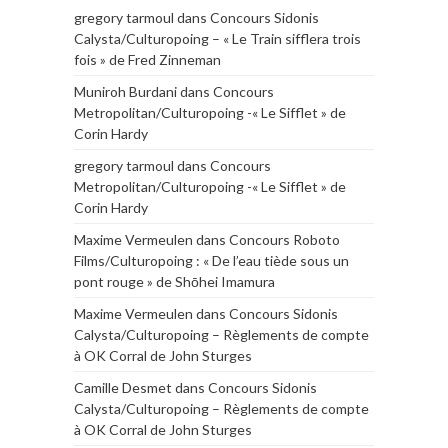
gregory tarmoul
dans
Concours Sidonis
Calysta/Culturopoing – « Le Train sifflera trois
fois » de Fred Zinneman
Muniroh Burdani
dans
Concours
Metropolitan/Culturopoing -« Le Sifflet » de
Corin Hardy
gregory tarmoul
dans
Concours
Metropolitan/Culturopoing -« Le Sifflet » de
Corin Hardy
Maxime Vermeulen
dans
Concours Roboto
Films/Culturopoing : « De l’eau tiède sous un
pont rouge » de Shōhei Imamura
Maxime Vermeulen
dans
Concours Sidonis
Calysta/Culturopoing – Règlements de compte
à OK Corral de John Sturges
Camille Desmet
dans
Concours Sidonis
Calysta/Culturopoing – Règlements de compte
à OK Corral de John Sturges