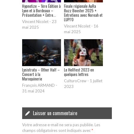
Hypnotize – 1ère Édition à
Finale régionale AuRa
Lyon et à Bordeaux –
Buzz Booster 2025 +
Présentation + Entre...
Entretiens avec Noreah et
LUPI’O
Vincent Nicolet
-
23
Vincent Nicolet
-
16
mai 2025
mai 2025
Lysistrata – Other Half –
Le Hellfest 2023 en
Concert à la
quelques lettres
Maroquinerie
CulturoCrew
-
1 juillet
François ARMAND
-
2023
31 mai 2024
Laisser un commentaire
Votre adresse e-mail ne sera pas publiée.
Les
champs obligatoires sont indiqués avec
*