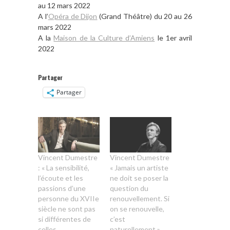
au 12 mars 2022
A l’
Opéra de Dijon
(Grand Théâtre) du 20 au 26
mars 2022
A la
Maison de la Culture d’Amiens
le 1er avril
2022
Partager
Partager
Vincent Dumestre
Vincent Dumestre
: « La sensibilité,
« Jamais un artiste
l’écoute et les
ne doit se poser la
passions d’une
question du
personne du XVIIe
renouvellement. Si
siècle ne sont pas
on se renouvelle,
si différentes de
c’est
celles
naturellement »