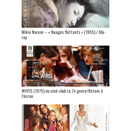
Mikio Naruse – « Nuages flottants » (1955) / Blu-
ray
WIVES (1975) au ciné-club Le 7e genre/Retour à
l’écran