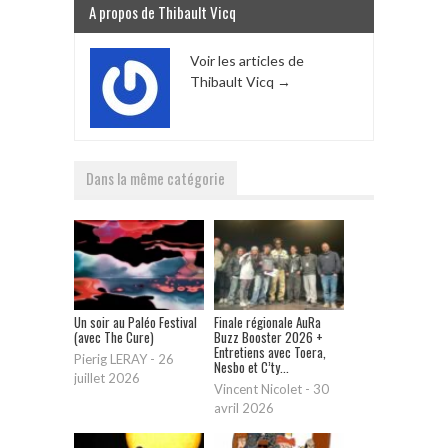
A propos de Thibault Vicq
Voir les articles de
Thibault Vicq
→
Dans la même catégorie
Un soir au Paléo Festival
Finale régionale AuRa
(avec The Cure)
Buzz Booster 2026 +
Entretiens avec Toera,
Pierig LERAY
-
26
Nesbo et C’ty...
juillet 2026
Vincent Nicolet
-
30
avril 2026