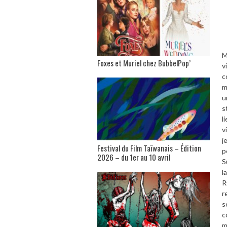
M
Foxes et Muriel chez BubbelPop’
v
c
m
u
s
l
v
j
Festival du Film Taïwanais – Édition
p
2026 – du 1er au 10 avril
S
l
R
r
s
c
m