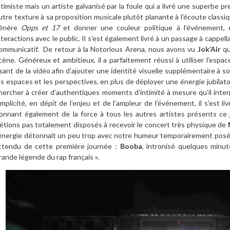
ntimiste mais un artiste galvanisé par la foule qui a livré une superbe p
utre texture à sa proposition musicale plutôt planante à l’écoute classiqu
énère
Opps et 17
et donner une couleur politique à l’événement, 
nteractions avec le public. Il s’est également livré à un passage à cappel
ommunicatif. De retour à la Notorious Arena, nous avons vu
Jok’Air
qui
cène. Généreux et ambitieux, il a parfaitement réussi à utiliser l’espac
sant de la vidéo afin d’ajouter une identité visuelle supplémentaire à son
es espaces et les perspectives, en plus de déployer une énergie jubilat
hercher à créer d’authentiques moments d’intimité à mesure qu’il interp
implicité, en dépit de l’enjeu et de l’ampleur de l’événement, il s’est 
onnant également de la force à tous les autres artistes présents ce
’étions pas totalement disposés à recevoir le concert très physique de
’énergie détonnait un peu trop avec notre humeur temporairement posée
ttendu de cette première journée :
Booba
, intronisé quelques minu
rande légende du rap français ».