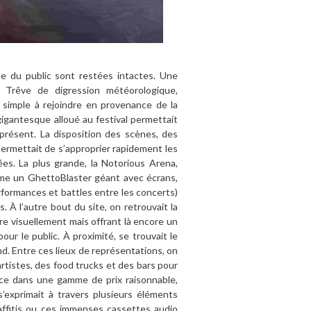
lle du public sont restées intactes. Une
l. Trêve de digression météorologique,
 simple à rejoindre en provenance de la
gigantesque alloué au festival permettait
présent. La disposition des scènes, des
permettait de s’approprier rapidement les
ées. La plus grande, la Notorious Arena,
omme un GhettoBlaster géant avec écrans,
rformances et battles entre les concerts)
 À l’autre bout du site, on retrouvait la
e visuellement mais offrant là encore un
r le public. À proximité, se trouvait le
d. Entre ces lieux de représentations, on
rtistes, des food trucks et des bars pour
t ce dans une gamme de prix raisonnable,
s’exprimait à travers plusieurs éléments
fitis ou ces immenses cassettes audio