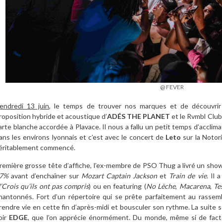
@ FEVER
endredi 13 juin
, le temps de trouver nos marques et de découvrir 
roposition hybride et acoustique d’
ADÉS THE PLANET
et le Rvmbl Club
arte blanche accordée à Plavace. Il nous a fallu un petit temps d’acclimat
ans les environs lyonnais et c’est avec le concert de
Leto
sur la Notor
éritablement commencé.
remière grosse tête d’affiche, l’ex-membre de PSO Thug a livré un show
7%
avant d’enchaîner sur
Mozart Captain Jackson
et
Train de vie
. Il 
J’Crois qu’ils ont pas compris
) ou en featuring (
No Lèche
,
Macarena
,
Te
hantonnés. Fort d’un répertoire qui se prête parfaitement au rassembl
rendre vie en cette fin d’après-midi et bousculer son rythme. La suite s
oir
EDGE
, que l’on apprécie énormément. Du monde, même si de fac