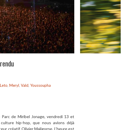
-rendu
Leto
,
Meryl
,
Vald
,
Youssoupha
u Parc de Miribel Jonage, vendredi 13 et
 culture hip-hop, que nous avions déjà
r créatif, Olivier Maligorne. L’heure est