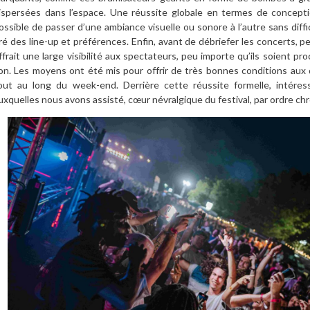
ispersées dans l’espace. Une réussite globale en termes de conception
ossible de passer d’une ambiance visuelle ou sonore à l’autre sans diffic
ré des line-up et préférences. Enfin, avant de débriefer les concerts, 
ffrait une large visibilité aux spectateurs, peu importe qu’ils soient pr
on. Les moyens ont été mis pour offrir de très bonnes conditions aux 
out au long du week-end. Derrière cette réussite formelle, intére
uxquelles nous avons assisté, cœur névralgique du festival, par ordre chro