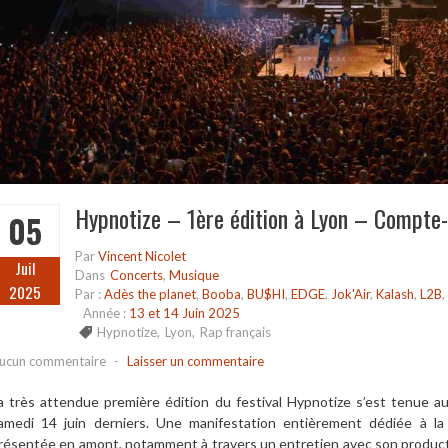
Hypnotize – 1ère édition à Lyon – Compte
05
Par
Vincent Nicolet
Juil
Dans
Concerts
,
Musique
2025
Par :
Adès the planet
,
Booba
,
BU$HI
,
EDGE
,
Jok'Air
,
Kalash
,
L2B
,
Année :
13 et 14 Juin 2025
Hypnotize
,
Lyon
,
Rap français
ucun commentaire
-
Laisser un commentaire
a très attendue première édition du festival Hypnotize s’est tenue a
amedi 14 juin derniers. Une manifestation entièrement dédiée à la
résentée en amont, notamment à travers un entretien avec son producteu