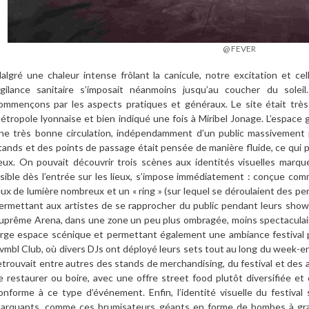
@ FEVER
algré une chaleur intense frôlant la canicule, notre excitation et ce
igilance sanitaire s’imposait néanmoins jusqu’au coucher du solei
ommençons par les aspects pratiques et généraux. Le site était très
étropole lyonnaise et bien indiqué une fois à Miribel Jonage. L’espace 
ne très bonne circulation, indépendamment d’un public massivement 
tands et des points de passage était pensée de manière fluide, ce qui 
ieux. On pouvait découvrir trois scènes aux identités visuelles marqu
isible dès l’entrée sur les lieux, s’impose immédiatement : conçue c
eux de lumière nombreux et un « ring » (sur lequel se déroulaient des pe
ermettant aux artistes de se rapprocher du public pendant leurs shows.
uprême Arena, dans une zone un peu plus ombragée, moins spectaculair
arge espace scénique et permettant également une ambiance festival pou
vmbl Club, où divers DJs ont déployé leurs sets tout au long du week-en
etrouvait entre autres des stands de merchandising, du festival et des a
e restaurer ou boire, avec une offre street food plutôt diversifiée e
onforme à ce type d’événement. Enfin, l’identité visuelle du festival 
arquants, comme ces brumisateurs géants en forme de bombes à graf