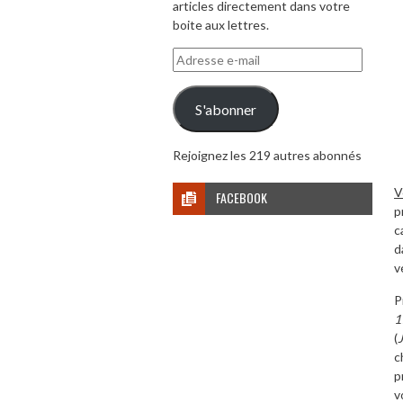
articles directement dans votre
boite aux lettres.
Adresse
e-
mail
S'abonner
Rejoignez les 219 autres abonnés
V
FACEBOOK
p
c
d
v
P
1
(
c
p
v