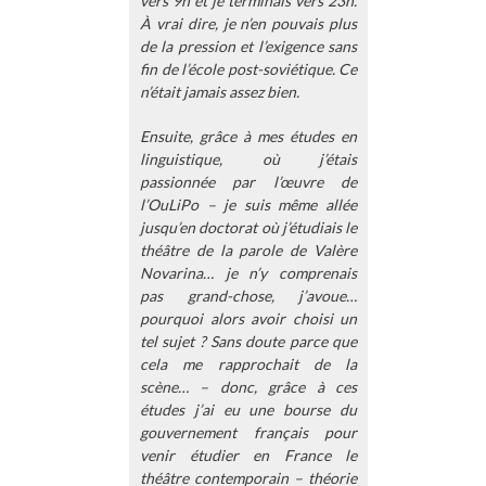
vers 9h et je terminais vers 23h.
À vrai dire, je n’en pouvais plus
de la pression et l’exigence sans
fin de l’école post-soviétique. Ce
n’était jamais assez bien.
Ensuite, grâce à mes études en
linguistique, où j’étais
passionnée par l’œuvre de
l’OuLiPo – je suis même allée
jusqu’en doctorat où j’étudiais le
théâtre de la parole de Valère
Novarina… je n’y comprenais
pas grand-chose, j’avoue…
pourquoi alors avoir choisi un
tel sujet ? Sans doute parce que
cela me rapprochait de la
scène… – donc, grâce à ces
études j’ai eu une bourse du
gouvernement français pour
venir étudier en France le
théâtre contemporain – théorie