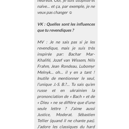
heureux. Oui, je suis utopiste et
naïve… et ça, par exemple, je ne
veux pas changer ☺
VK : Quelles sont les influences
que tu revendiques ?
MV : Je ne sais pas si je les
revendique, mais je suis très
inspirée par: Bachar Mar-
Khalifé, Jozef van Wissem, Nils
Frahm, Jean Rondeau, Lubomyr
Melnyk… oh… il y en a tant !
Inutile de mentionner le seul,
l’unique J.-S. B.?… Tu sais qu’en
russe et en ukrainien la
prononciation de « Bach » et de
« Dieu » ne se diffère que d’une
seule lettre ? J’aime aussi
Justice, Moderat. Sébastien
Tellier (quand il ne chante pas).
J’adore les classiques du hard