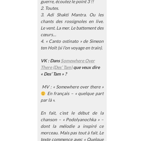
guerre, écoutez le point 3 !!
2. Toutes.
3. Adi Shakti Mantra. Ou les
chants des rossignoles en live.
Le vent. La mer. Le battement des
cœurs…
4. « Canto ostinato » de Simeon
ten Holt (si l’on voyage en train).
VK : Dans
Somewhere Over
There (Des’ Tam)
que veux dire
« Des’ Tam » ?
MV : « Somewhere over there »
En français – « quelque part
par là ».
En fait, c’est le début de la
chanson – « Podolyanochka » –
dont la mélodie a inspiré ce
morceau. Mais pas tout à fait. Le
texte commence avec « Quelque