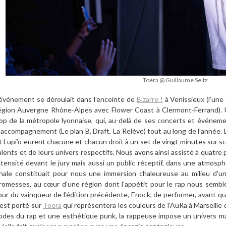
Toera @ Guillaume Seitz
’événement se déroulait dans l’enceinte de
Bizarre !
à Venissieux (l’une
égion Auvergne Rhône-Alpes avec Flower Coast à Clermont-Ferrand). 
op de la métropole lyonnaise, qui, au-delà de ses concerts et événemen
’accompagnement (Le plan B, Draft, La Relève) tout au long de l’année. 
t Lupi’o eurent chacune et chacun droit à un set de vingt minutes sur s
alents et de leurs univers respectifs. Nous avons ainsi assisté à quatre
ntensité devant le jury mais aussi un public réceptif, dans une atmosp
inale constituait pour nous une immersion chaleureuse au milieu d’
romesses, au cœur d’une région dont l’appétit pour le rap nous sembl
our du vainqueur de l’édition précédente, Enock, de performer, avant que
’est porté sur
Toera
qui représentera les couleurs de l’AuRa à Marseille 
odes du rap et une esthétique punk, la rappeuse impose un univers ma