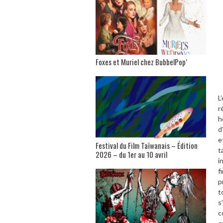
Foxes et Muriel chez BubbelPop’
L
r
h
d
e
Festival du Film Taïwanais – Édition
t
2026 – du 1er au 10 avril
i
f
p
t
s
c