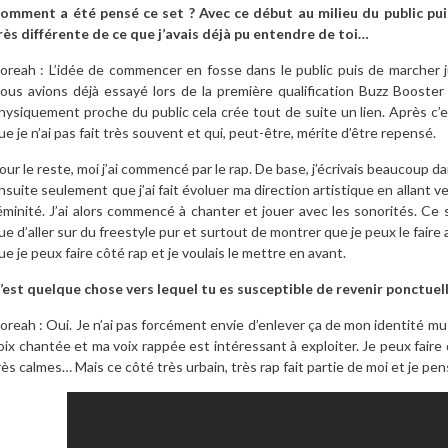
omment a été pensé ce set ? Avec ce début au milieu du public puis
rès différente de ce que j’avais déjà pu entendre de toi…
oreah : L’idée de commencer en fosse dans le public puis de marcher 
ous avions déjà essayé lors de la première qualification Buzz Booster 
hysiquement proche du public cela crée tout de suite un lien. Après c’
ue je n’ai pas fait très souvent et qui, peut-être, mérite d’être repensé.
our le reste, moi j’ai commencé par le rap. De base, j’écrivais beaucoup d
nsuite seulement que j’ai fait évoluer ma direction artistique en allant
éminité. J’ai alors commencé à chanter et jouer avec les sonorités. Ce 
ue d’aller sur du freestyle pur et surtout de montrer que je peux le faire 
ue je peux faire côté rap et je voulais le mettre en avant.
’est quelque chose vers lequel tu es susceptible de revenir ponctuel
oreah : Oui. Je n’ai pas forcément envie d’enlever ça de mon identité mu
oix chantée et ma voix rappée est intéressant à exploiter. Je peux faire 
rès calmes… Mais ce côté très urbain, très rap fait partie de moi et je pens