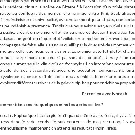
ommençons par
Noreah
qui a ouvert la soirée. Nous l’avions découver
e la redécouvrir sur la scène de Bizarre ! à l’occasion d’un triple plat
rtiste au confluent des genres, elle navigue entre RnB, Soul, afropo
êlant intimisme et universalité, avec notamment pour atouts, une certa
t une indéniable prestance. Tandis que nous avions les yeux rivés sur la
u public, créant un premier effet de surprise et déjouant nos attente
raduisait un goût du risque et dévoilait un tempérament n’ayant pas pe
ccompagné de faits, elle a su nous cueillir par la diversité des morceaux
arge que celle que nous connaissions. Le premier acte fut plutôt chanté
ap aussi surprenant que réussi, passant de sonorités Jersey à un r
yonnais auront saisi le clin d’œil) de freestyles. Les intentions aventu
éroulé du set s’accordaient avec une exécution convaincante entr
olyvalence et cette soif de défis, nous semble affirmer une artiste r
’explorer différents univers de la galaxie hip-hop pour enrichir sa proposi
Entretien avec Noreah
omment te sens-tu quelques minutes après ce live ?
oreah : Euphorique ! L’énergie était quand même assez forte, il y avai
tress donc je redescends. Je suis contente de ma prestation, il y a
’enthousiasme, maintenant on attend les résultats (ndlr : rires).