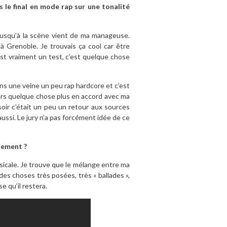
 le final en mode rap sur une tonalité
jusqu’à la scène vient de ma manageuse.
à Grenoble. Je trouvais ça cool car être
est vraiment un test, c’est quelque chose
ans une veine un peu rap hardcore et c’est
 vers quelque chose plus en accord avec ma
soir c’était un peu un retour aux sources
aussi. Le jury n’a pas forcément idée de ce
lement ?
sicale. Je trouve que le mélange entre ma
des choses très posées, très « ballades »,
e qu’il restera.