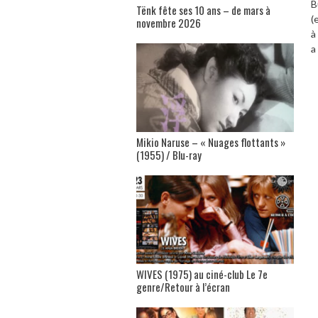
B
Tënk fête ses 10 ans – de mars à
(
novembre 2026
à
a
Mikio Naruse – « Nuages flottants »
(1955) / Blu-ray
WIVES (1975) au ciné-club Le 7e
genre/Retour à l’écran