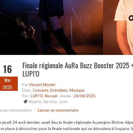
Finale régionale AuRa Buzz Booster 2025 +
16
LUPI’O
Mai
Par
Vincent Nicolet
2025
Dans
Concerts
,
Entretiens
,
Musique
Par :
LUPI'O
,
Noreah
Année :
24/04/2025
Bizarre
,
hip-hop
,
Lyon
ucun commentaire
-
Laisser un commentaire
e jeudi 24 avril dernier, avait lieu la finale régionale Auvergne Rhône-A
ne place à décrocher pour la finale nationale qui se déroulera à l’espace J