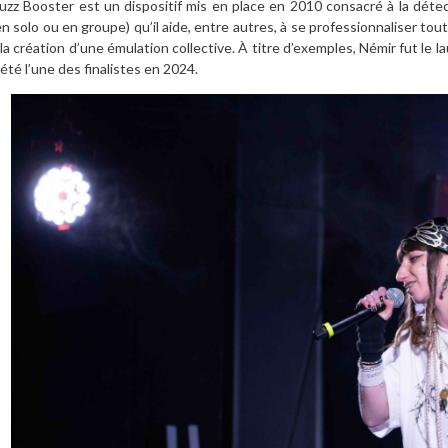
uzz Booster est un dispositif mis en place en 2010 consacré à la déte
en solo ou en groupe) qu’il aide, entre autres, à se professionnaliser tout
 la création d’une émulation collective. À titre d’exemples, Némir fut le 
 été l’une des finalistes en 2024.