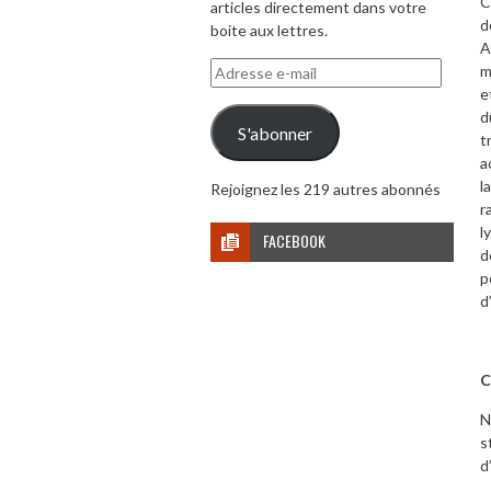
C
articles directement dans votre
d
boite aux lettres.
A
Adresse
m
e-
e
mail
d
S'abonner
t
a
l
Rejoignez les 219 autres abonnés
r
l
FACEBOOK
d
p
d
C
N
s
d