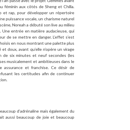
te l’an passé avec le projet Gemmes avant
eau féminin aux côtés de Sheng et Chilla.
p et rap, pour développer un répertoire
ine puissance vocale, un charisme naturel
 scène, Noreah a débuté son live au milieu
s. Une entrée en matière audacieuse, qui
ur de se mettre en danger. L’effet s’est
 choisis en nous montrant une palette plus
 et doux, avant qu’elle n’opère un virage
un de six minutes et neuf secondes (les
reuses musicalement et ambitieuses dans le
e assurance et franchise. Ce désir de
efusant les certitudes afin de continuer
tion.
t beaucoup d’adrénaline mais également du
vait aussi beaucoup de joie et beaucoup