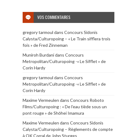
VOS COMMENTAIRES
gregory tarmoul
dans
Concours Sidonis
Calysta/Culturopoing – « Le Train sifflera trois
fois » de Fred Zinneman
Muniroh Burdani
dans
Concours
Metropolitan/Culturopoing -« Le Sifflet » de
Corin Hardy
gregory tarmoul
dans
Concours
Metropolitan/Culturopoing -« Le Sifflet » de
Corin Hardy
Maxime Vermeulen
dans
Concours Roboto
Films/Culturopoing : « De l’eau tiède sous un
pont rouge » de Shōhei Imamura
Maxime Vermeulen
dans
Concours Sidonis
Calysta/Culturopoing – Règlements de compte
à OK Corral de John Sturges