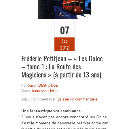
07
Sep
2012
Frédéric Petitjean – « Les Dolce
– tome 1 : La Route des
Magiciens » (à partir de 13 ans)
Par
Sarah DESPOISSE
Dans
Jeunesse
,
Livres
Aucun commentaire
-
Laisser un commentaire
Une fantastique vraisemblance –
Si vous n’avez pas encore rencontré les Dolce,
c’est le moment de dévorer le premier tome car
la sortie du second est prévue début novembre.