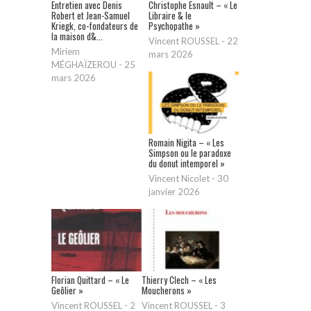
Entretien avec Denis
Christophe Esnault – « Le
Robert et Jean-Samuel
Libraire & le
Kriegk, co-fondateurs de
Psychopathe »
la maison d&...
Vincent ROUSSEL
-
22
Miriem
mars 2026
MÉGHAÏZEROU
-
25
mars 2026
Romain Nigita – « Les
Simpson ou le paradoxe
du donut intemporel »
Vincent Nicolet
-
30
janvier 2026
Florian Quittard – « Le
Thierry Clech – « Les
Geôlier »
Moucherons »
Vincent ROUSSEL
-
2
Vincent ROUSSEL
-
3