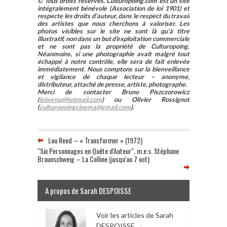
© Tous droits réservés. Culturopoing.com est un site
intégralement bénévole (Association de loi 1901) et
respecte les droits d’auteur, dans le respect du travail
des artistes que nous cherchons à valoriser. Les
photos visibles sur le site ne sont là qu’à titre
illustratif, non dans un but d’exploitation commerciale
et ne sont pas la propriété de Culturopoing.
Néanmoins, si une photographie avait malgré tout
échappé à notre contrôle, elle sera de fait enlevée
immédiatement. Nous comptons sur la bienveillance
et vigilance de chaque lecteur – anonyme,
distributeur, attaché de presse, artiste, photographe.
Merci de contacter Bruno Piszczorowicz
(
lebornu@hotmail.com
) ou Olivier Rossignot
(
culturopoingcinema@gmail.com
).
Lou Reed – « Transformer » (1972)
"Six Personnages en Quête d'Auteur", m.e.s. Stéphane
Braunschweig – La Colline (jusqu'au 7 oct)
A propos de Sarah DESPOISSE
Voir les articles de Sarah
DESPOISSE
→