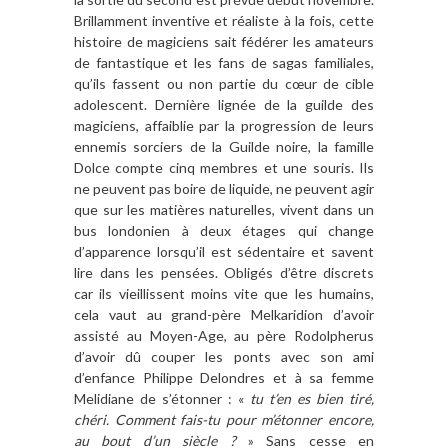
Brillamment inventive et réaliste à la fois, cette
histoire de magiciens sait fédérer les amateurs
de fantastique et les fans de sagas familiales,
qu’ils fassent ou non partie du cœur de cible
adolescent. Dernière lignée de la guilde des
magiciens, affaiblie par la progression de leurs
ennemis sorciers de la Guilde noire, la famille
Dolce compte cinq membres et une souris. Ils
ne peuvent pas boire de liquide, ne peuvent agir
que sur les matières naturelles, vivent dans un
bus londonien à deux étages qui change
d’apparence lorsqu’il est sédentaire et savent
lire dans les pensées. Obligés d’être discrets
car ils vieillissent moins vite que les humains,
cela vaut au grand-père Melkaridion d’avoir
assisté au Moyen-Age, au père Rodolpherus
d’avoir dû couper les ponts avec son ami
d’enfance Philippe Delondres et à sa femme
Melidiane de s’étonner : «
tu t’en es bien tiré,
chéri. Comment fais-tu pour m’étonner encore,
au bout d’un siècle ?
» Sans cesse en