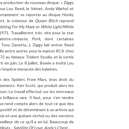
 la production du nouveau disque. « Ziggy
pour Lou Reed, le Velvet, Andy Warhol et
t notamment se reporter au disque
Hunky
ert, le créateur de
Queen Bitch
reprend
aiting For My Man
) et
White Light/White
71. Travailleront très vite pour la star
eintre-cinéaste,
Pork
, dont certaines
, Tony Zanetta…). Ziggy fait entrer Reed
ille entre autres pour la maison RCA chez
72 au fameux Trident Studio, et la sortie
ti en juin. Le 8 juillet, Bowie a invité Lou
e l’espèce menacée des baleines.
te des Spiders From Mars, bras droit du
gements. Ken Scott, qui produit alors les
son. Le travail effectué sur les morceaux
brillance rare. Il faut, pour s’en rendre
se rend compte alors de tout ce que des
ositif et de déterminant à un artiste qui
oix et une guitare sèche) ou des versions
meilleur de ce qu’il a en lui. Beaucoup de
ilisés :
Satellite Of Love
,
Andy’s Chest
…