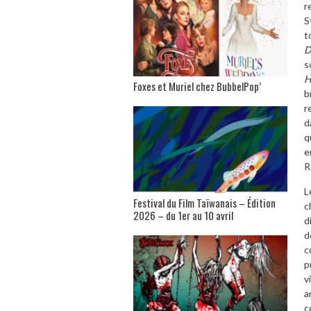
r
S
t
D
s
H
Foxes et Muriel chez BubbelPop’
b
r
d
q
e
R
L
Festival du Film Taïwanais – Édition
c
2026 – du 1er au 10 avril
d
d
c
p
v
a
c