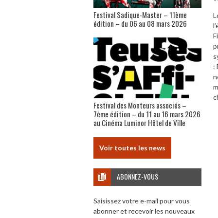
Festival Sadique-Master – 11ème
L
édition – du 06 au 08 mars 2026
l
F
p
s
:
n
m
c
Festival des Monteurs associés –
7ème édition – du 11 au 16 mars 2026
au Cinéma Luminor Hôtel de Ville
Voir toutes les news
ABONNEZ-VOUS
Saisissez votre e-mail pour vous
abonner et recevoir les nouveaux