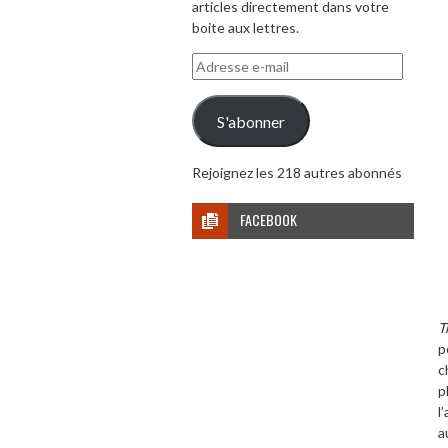
articles directement dans votre
boite aux lettres.
Adresse
e-
mail
S'abonner
Rejoignez les 218 autres abonnés
FACEBOOK
T
p
c
p
l
a