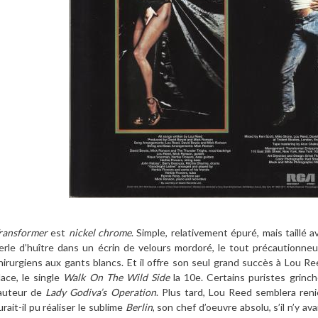
ransformer
est
nickel chrome
. Simple, relativement épuré, mais taillé 
erle d’huître dans un écrin de velours mordoré, le tout précautionn
hirurgiens aux gants blancs. Et il offre son seul grand succès à Lou Re
lace, le single
Walk On The Wild Side
la 10e. Certains puristes grinc
’auteur de
Lady Godiva’s Operation
. Plus tard, Lou Reed semblera ren
urait-il pu réaliser le sublime
Berlin
, son chef d’oeuvre absolu, s’il n’y av