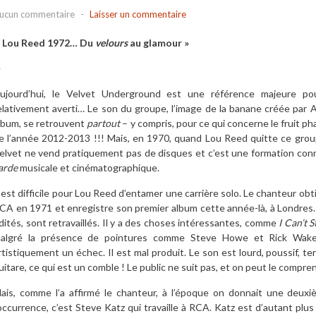
ucun commentaire
-
Laisser un commentaire
 Lou Reed 1972… Du
velours
au glamour »
—
ujourd’hui, le Velvet Underground est une référence majeure po
elativement averti… Le son du groupe, l’image de la banane créée par
lbum, se retrouvent
partout
– y compris, pour ce qui concerne le fruit ph
e l’année 2012-2013 !!! Mais, en 1970, quand Lou Reed quitte ce groupe
elvet ne vend pratiquement pas de disques et c’est une formation conn
arde
musicale et cinématographique.
l est difficile pour Lou Reed d’entamer une carrière solo. Le chanteur o
CA en 1971 et enregistre son premier album cette année-là, à Londres. 
dités, sont retravaillés. Il y a des choses intéressantes, comme
I Can’t S
algré la présence de pointures comme Steve Howe et Rick Wakem
rtistiquement un échec. Il est mal produit. Le son est lourd, poussif, t
uitare, ce qui est un comble ! Le public ne suit pas, et on peut le compre
ais, comme l’a affirmé le chanteur, à l’époque on donnait une deuxi
’occurrence, c’est Steve Katz qui travaille à RCA. Katz est d’autant plu