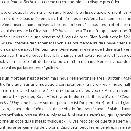
t ce même si
Berlin
est comme un croche-pied au disque précédent.
 été critiquée la tournure ironique, kitsch, bien lissée que prennent les 
ait que des tubas puissent faire l’affaire des musiciens. La façon dont l’
evient maintenant présentable et présenté sous les reflets mult
iscothèques de la City. Ainsi
Vicious
et son « Tu me frappes avec une fle
rtificiel, ruisseler d’une perversité à l’eau de rose. Rien à voir avec le
Venu
uvrage littéraire de Sacher-Masoch. Les pourfendeurs de Bowie crient a
’un dandy de pacotille. Sauf que l’Américain a révélé que l’idée était 
uparavant. Et, de toute façon, la chanson est extrêmement efficace et 
ock glam, et elle fait du bien là où ça fait mal quand Ronson lance de
ntervalles parfaitement réguliers.
as un morceau n’est à jeter, mais nous retiendrons le très « glitter »
Mak
itre l’indique, sur une musique à connotation
«
fanfare » ou « music-hall
uand il dort, est sublime / Et puis tu ouvres les yeux / Alors arriven
uméro 1 / eye-liner, Rose Hips (cynorrhodon) et brillant à lèvres / C’est 
erfect Day
. Une ballade sur un quotidien (si l’on peut dire) tout sauf g
u zoo, séance de cinéma… la dolce vita in fine settimana… Solaire, lumineu
xtraordinaire phrase finale, répétée à plusieurs reprises, qui
approfon
onne un côté quasi métaphysique : « Tu vas récolter ce que tu as semé »
crit les arrangements de violons. L’auditeur peut les entendre, mis en