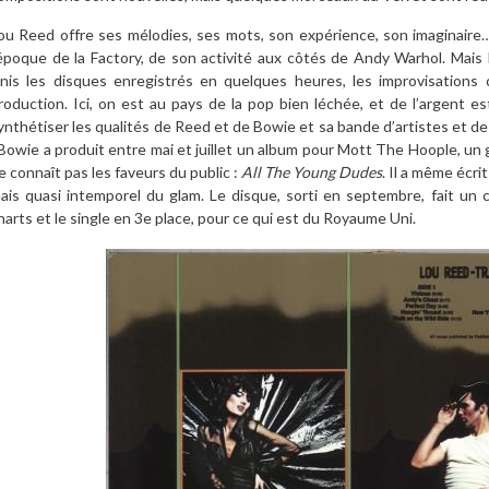
ou Reed offre ses mélodies, ses mots, son expérience, son imaginaire
’époque de la Factory, de son activité aux côtés de Andy Warhol. Mais l
inis les disques enregistrés en quelques heures, les improvisatio
roduction. Ici, on est au pays de la pop bien léchée, et de l’argent es
ynthétiser les qualités de Reed et de Bowie et sa bande d’artistes et 
 Bowie a produit entre mai et juillet un album pour Mott The Hoople, un 
e connaît pas les faveurs du public :
All The Young Dudes
. Il a même écr
ais quasi intemporel du glam. Le disque, sorti en septembre, fait un c
harts et le single en 3e place, pour ce qui est du Royaume Uni.