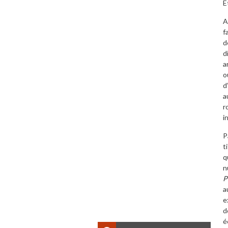
E
A
f
d
d
a
o
d
a
r
i
P
t
q
n
P
a
e
d
é