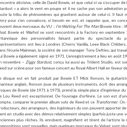
encontre décisive, celle de David Bowie, et que celui-ci va s’occuper de
tardust » a alors le vent en poupe et il ne cache pas son admiration 
oute la tribu de phénomènes qui gravitent autour de celui-ci. Il fau
ory
pour s’en convaincre, si besoin en est, et rappeler que, en conc
ouvent deux morceaux du VU :
I’m Waiting For The Man
(Bowie titre :
W
eat
. Bowie et Warhol se sont rencontrés à la Factory en septembre 19
ritannique des personnalités faisant partie du spectacle du p
eprésentations ont lieu à Londres (Cherry Vanilla, Leee Black Childers
ans l’écurie Mainman, la société de son manager Tony Defries, qui trava
ui Bowie a également signé en 1971. L’enregistrement a lieu en août 19
n novembre –
Ziggy Stardust
, conçu lui aussi au Trident Studio, est sor
eed sur scène pour son fameux concert au Royal Albert Hall en faveur d
e disque est en fait produit par Bowie ET Mick Ronson, le guitaris
hanteur anglais. Ronson joue de plusieurs instruments, écrit des arran
isques de Bowie (de 1971 à 1973), prend la simple place d’ingénieur du 
e Lou Reed est exceptionnel. De l’ouvrage d’orfèvre. Le son est d’une 
ompte, comparer le premier album solo de Reed et ce
Transformer
. On 
roducteurs, des arrangeurs, des ingénieurs du son peuvent apporter de p
ient en studio avec des démos relativement simples (parfois juste une v
nciennes plus rêches. Ils enrobent, magnifient et tirent de l’artiste le 
ompositions sont nouvelles, mais quelques morceaux du Velvet sont réut