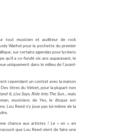
ur tout musicien et auditeur de rock
 Andy Warhol pour la pochette du premier
allique, sur certains agendas pour lycéens
 qu’il a co-fondé six ans auparavant, le
ue uniquement dans le milieu de l’
avant-
btient cependant un contrat avec la maison
Des titres du Velvet, pour la plupart non
tand It
,
Lisa Says
,
Ride Into The Sun
… mais
an, musiciens de Yes, le disque est
erne. Lou Reed n’y joue pas lui-même de la
ndre.
ème chance aux artistes ! Le « on », en
s rassuré que Lou Reed vient de faire une