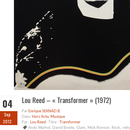
Lou Reed – « Transformer » (1972)
04
Par
Enrique SEKNADJE
Sep
Dans
Hors Actu
,
Musique
2012
Par :
Lou Reed
Titre :
Transformer
Andy Warhol
,
David Bowie
,
Glam
,
Mick Ronson
,
Rock
,
velv