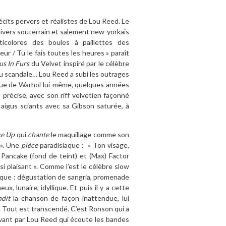
récits pervers et réalistes de Lou Reed. Le
univers souterrain et salement new-yorkais
icolores des boules à paillettes des
ur / Tu le fais toutes les heures » paraît
s In Furs
du Velvet inspiré par le célèbre
u scandale… Lou Reed a subi les outrages
venue de Warhol lui-même, quelques années
précise, avec son riff velvetien façonné
s aigus sciants avec sa Gibson saturée, à
e Up
qui
chante
le maquillage comme son
 ». Une
pièce
paradisiaque : « Ton visage,
t Pancake (fond de teint) et (Max) Factor
si plaisant ». Comme l’est le célèbre slow
lauque : dégustation de sangria, promenade
x, lunaire, idyllique. Et puis il y a cette
dit
la chanson de façon inattendue, lui
. Tout est transcendé. C’est Ronson qui a
 avant par Lou Reed qui écoute les bandes