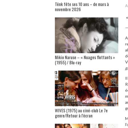
Tënk fête ses 10 ans – de mars à
A
novembre 2026
«
A
r
a
d
Mikio Naruse – « Nuages flottants »
(1955) / Blu-ray
V
g
I
R
é
m
a
g
WIVES (1975) au ciné-club Le 7e
genre/Retour à l’écran
M
l