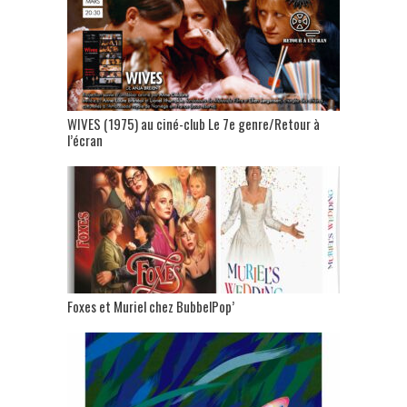
WIVES (1975) au ciné-club Le 7e genre/Retour à
l’écran
Foxes et Muriel chez BubbelPop’