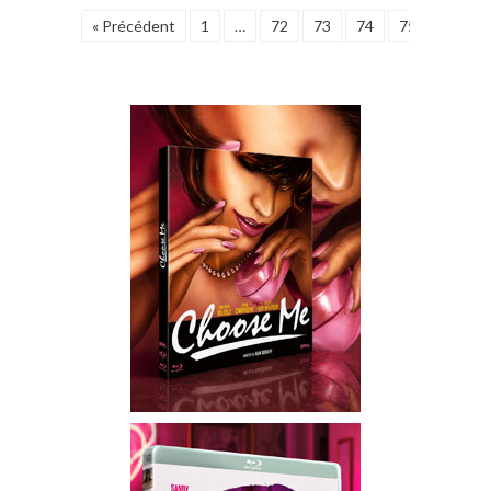
« Précédent
1
…
72
73
74
75
76