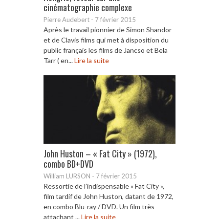
cinématographie complexe
Pierre Audebert
-
7 février 2015
Après le travail pionnier de Simon Shandor
et de Clavis films qui met à disposition du
public français les films de Jancso et Bela
Tarr ( en...
Lire la suite
John Huston – « Fat City » (1972),
combo BD+DVD
William LURSON
-
7 février 2015
Ressortie de l’indispensable « Fat City »,
film tardif de John Huston, datant de 1972,
en combo Blu-ray / DVD. Un film très
attachant ...
Lire la suite