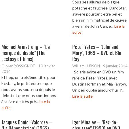
Sous ses allures de blague
potache et fauchée, Dark Star,
s’avère pourtant être bel et
bien un film matriciel de œuvre
à venir de John Carpe...
Lire la
suite
Michael Armstrong – "La
Peter Yates – "John and
marque du diable" (The
Mary", 1969 – DVD et Blu
Ecstasy of films)
Ray
Olivier ROSSIGNOT
-
10 janvier
William LURSON
-
9 janvier 2014
2014
Solaris édite en DVD un film
Et hop, un troisième titre pour
rare de Peter Yates, avec
Ecstasy, le petit éditeur que
Dustin Hoffman et Mia Farrow.
nous avons soutenu depuis le
Un peu oublié aujourd’hui, Y...
début et que nous continuons
Lire la suite
à suivre de très prè...
Lire la
suite
Jacques Doniol-Valcroze –
Igor Minaiev – "Rez-de-
"La Dénonciation" (1962),
chaussée" (1990) en DVD