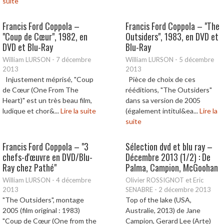
suite
Francis Ford Coppola –
Francis Ford Coppola – "The
"Coup de Cœur", 1982, en
Outsiders", 1983, en DVD et
DVD et Blu-Ray
Blu-Ray
William LURSON
-
7 décembre
William LURSON
-
5 décembre
2013
2013
Injustement méprisé, "Coup
Pièce de choix de ces
de Cœur (One From The
rééditions, "The Outsiders"
Heart)" est un très beau film,
dans sa version de 2005
ludique et chor&...
Lire la suite
(également intitul&ea...
Lire la
suite
Francis Ford Coppola – "3
Sélection dvd et blu ray –
chefs-d'œuvre en DVD/Blu-
Décembre 2013 (1/2) : De
Ray chez Pathé"
Palma, Campion, McGoohan
William LURSON
-
4 décembre
Olivier ROSSIGNOT et Eric
2013
SENABRE
-
2 décembre 2013
"The Outsiders", montage
Top of the lake (USA,
2005 (film original : 1983)
Australie, 2013) de Jane
"Coup de Cœur (One from the
Campion, Gerard Lee (Arte)