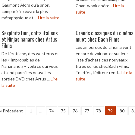
Gaumont Alors qu’a priori,
Chan-wook opère...
Lire la
comparé à l’œuvre la plus
suite
métaphysique et ...
Lire la suite
Sexploitation, colts italiens
Grands classiques du cinéma
et Ninjas nanars chez Artus
muet chez Bach Films
Films
Les amoureux du cinéma vont
De l’érotisme, des westerns et
encore devoir noter sur leur
les « Improbables de
liste d’achats ces nouveaux
Nanarland » – voilà ce qui vous
titres sortis chez Bach Films.
attend parmi les nouvelles
En effet, l’éditeur rend...
Lire la
sorties DVD chez Artus ...
Lire
suite
la suite
« Précédent
1
…
74
75
76
77
78
79
80
8