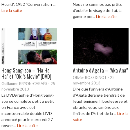
Heart)", 1982 "Conversation ...
Nous ne sommes pas prêts
Lire la suite
d’oublier le visage de Tui, la
gamine por...
Lire la suite
Hong Sang-soo – "Ha Ha
Antoine d’Agata – "Aka Ana"
Ha" et "Oki’s Movie" (DVD)
Olivier ROSSIGNOT
-
22
novembre 2013
Guillaume BRYON-CARAËS
-
25
Dire que l’univers d’Antoine
novembre 2013
La DVDgraphie d’Hong Sang-
d’Agata dérange tiendrait de
soo se complète petit à petit
l’euphémisme. Il bouleverse et
en France avec cet
ébranle, vous ramène aux
incontournable double DVD
limites de l’Art et de la ...
Lire la
annoncé pour le mercredi 27
suite
novem...
Lire la suite