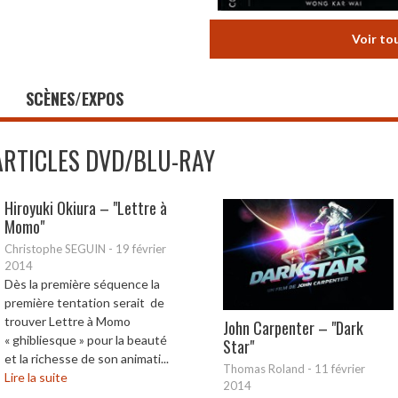
Voir to
SCÈNES/EXPOS
ARTICLES DVD/BLU-RAY
Hiroyuki Okiura – "Lettre à
Momo"
Christophe SEGUIN
-
19 février
2014
Dès la première séquence la
première tentation serait de
trouver Lettre à Momo
John Carpenter – "Dark
« ghibliesque » pour la beauté
Star"
et la richesse de son animati...
Thomas Roland
-
11 février
Lire la suite
2014