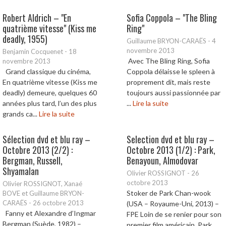
Robert Aldrich – "En
Sofia Coppola – "The Bling
quatrième vitesse" (Kiss me
Ring"
deadly, 1955)
Guillaume BRYON-CARAËS
-
4
novembre 2013
Benjamin Cocquenet
-
18
Avec The Bling Ring, Sofia
novembre 2013
Grand classique du cinéma,
Coppola délaisse le spleen à
En quatrième vitesse (Kiss me
proprement dit, mais reste
deadly) demeure, quelques 60
toujours aussi passionnée par
années plus tard, l’un des plus
...
Lire la suite
grands ca...
Lire la suite
Sélection dvd et blu ray –
Selection dvd et blu ray –
Octobre 2013 (2/2) :
Octobre 2013 (1/2) : Park,
Bergman, Russell,
Benayoun, Almodovar
Shyamalan
Olivier ROSSIGNOT
-
26
octobre 2013
Olivier ROSSIGNOT, Xanaé
Stoker de Park Chan-wook
BOVE et Guillaume BRYON-
CARAËS
-
26 octobre 2013
(USA – Royaume-Uni, 2013) –
Fanny et Alexandre d’Ingmar
FPE Loin de se renier pour son
Bergman (Suède, 1982) –
premier film américain, Park