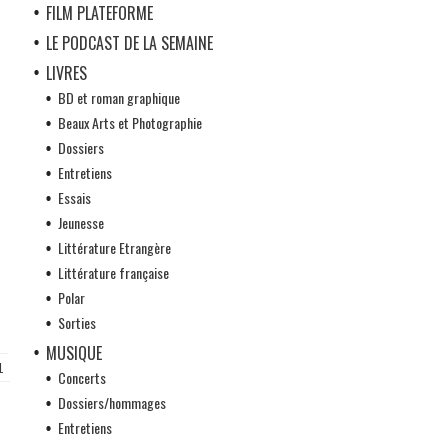
FILM PLATEFORME
LE PODCAST DE LA SEMAINE
LIVRES
BD et roman graphique
Beaux Arts et Photographie
Dossiers
Entretiens
Essais
Jeunesse
Littérature Etrangère
Littérature française
Polar
Sorties
MUSIQUE
1
82
83
Suivant »
Concerts
Dossiers/hommages
Entretiens