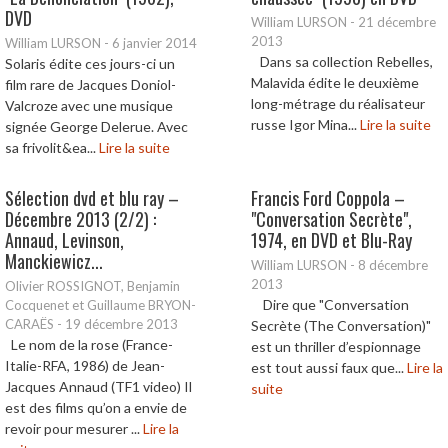
DVD
William LURSON
-
21 décembre
2013
William LURSON
-
6 janvier 2014
Dans sa collection Rebelles,
Solaris édite ces jours-ci un
Malavida édite le deuxième
film rare de Jacques Doniol-
long-métrage du réalisateur
Valcroze avec une musique
russe Igor Mina...
Lire la suite
signée George Delerue. Avec
sa frivolit&ea...
Lire la suite
Sélection dvd et blu ray –
Francis Ford Coppola –
Décembre 2013 (2/2) :
"Conversation Secrète",
Annaud, Levinson,
1974, en DVD et Blu-Ray
Manckiewicz...
William LURSON
-
8 décembre
2013
Olivier ROSSIGNOT, Benjamin
Dire que "Conversation
Cocquenet et Guillaume BRYON-
CARAËS
-
19 décembre 2013
Secrète (The Conversation)"
Le nom de la rose (France-
est un thriller d’espionnage
Italie-RFA, 1986) de Jean-
est tout aussi faux que...
Lire la
Jacques Annaud (TF1 video) Il
suite
est des films qu’on a envie de
revoir pour mesurer ...
Lire la