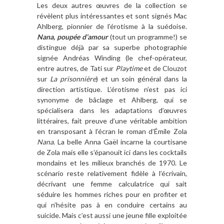
Les deux autres œuvres de la collection se
révèlent plus intéressantes et sont signés Mac
Ahlberg, pionnier de l’érotisme à la suédoise.
Nana, poupée d’amour
(tout un programme!) se
distingue déjà par sa superbe photographie
signée Andréas Winding (le chef-opérateur,
entre autres, de Tati sur
Playtime
et de Clouzot
sur
La prisonnière
) et un soin général dans la
direction artistique. L’érotisme n’est pas ici
synonyme de bâclage et Ahlberg, qui se
spécialisera dans les adaptations d’œuvres
littéraires, fait preuve d’une véritable ambition
en transposant à l’écran le roman d’Émile Zola
Nana
. La belle Anna Gaël incarne la courtisane
de Zola mais elle s’épanouit ici dans les cocktails
mondains et les milieux branchés de 1970. Le
scénario reste relativement fidèle à l’écrivain,
décrivant une femme calculatrice qui sait
séduire les hommes riches pour en profiter et
qui n’hésite pas à en conduire certains au
suicide. Mais c’est aussi une jeune fille exploitée