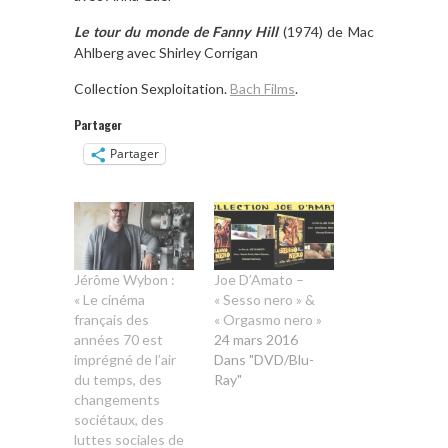
Le tour du monde de Fanny Hill
(1974) de Mac
Ahlberg avec Shirley Corrigan
Collection Sexploitation.
Bach Films
.
Partager
Partager
Jérôme Wybon :
Joe D’Amato –
« Le cinéma
« Sesso nero » &
français des
« Orgasmo nero »
années 70 est
24 mars 2016
imprégné de l’air
Dans "DVD/Blu-
du temps, des
Ray"
changements
sociétaux, des
luttes sociales de