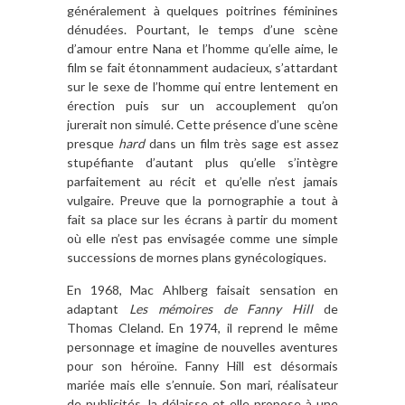
généralement à quelques poitrines féminines
dénudées. Pourtant, le temps d’une scène
d’amour entre Nana et l’homme qu’elle aime, le
film se fait étonnamment audacieux, s’attardant
sur le sexe de l’homme qui entre lentement en
érection puis sur un accouplement qu’on
jurerait non simulé. Cette présence d’une scène
presque
hard
dans un film très sage est assez
stupéfiante d’autant plus qu’elle s’intègre
parfaitement au récit et qu’elle n’est jamais
vulgaire. Preuve que la pornographie a tout à
fait sa place sur les écrans à partir du moment
où elle n’est pas envisagée comme une simple
successions de mornes plans gynécologiques.
En 1968, Mac Ahlberg faisait sensation en
adaptant
Les mémoires de Fanny Hill
de
Thomas Cleland. En 1974, il reprend le même
personnage et imagine de nouvelles aventures
pour son héroïne. Fanny Hill est désormais
mariée mais elle s’ennuie. Son mari, réalisateur
de publicités, la délaisse et elle propose à une