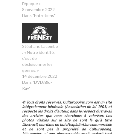
l’époque »
8 novembre 2022
Dans "Entretiens"
Stéphane Lacombe
: « Notre identité,
c’est de
décloisonner les
genres. »
14 décembre 2022
Dans "DVD/Blu-
Ray"
© Tous droits réservés. Culturopoing.com est un site
intégralement bénévole (Association de loi 1901) et
respecte les droits d’auteur, dans le respect du travail
des artistes que nous cherchons à valoriser. Les
photos visibles sur le site ne sont là qu’à titre
illustratif, non dans un but d’exploitation commerciale
et ne sont pas la propriété de Culturopoing.
Néanmoins, si une photographie avait malgré tout