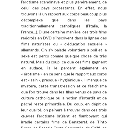
l’érotisme scandinave et plus généralement, de
celui des pays protestants. En effet, nous
trouvons là un rapport aux corps beaucoup plus
décomplexé que dans les pays
traditionnellement catholiques (l’Italie, la
France…). D’une certaine manière, ces trois films
réédités en DVD s’inscrivent dans la lignée des
films naturistes ou « d’éducation sexuelle »
allemands. On s’y balade volontiers à poil et le
sexe est perçu comme quelque chose de très
naturel. Mais du coup, ce que ces films gagnent
en audace, ils le perdent également en
« érotisme » en ce sens que le rapport aux corps
est « sain », presque « hygiénique ». Il manque ce
mystère, cette transgression et ce fétichisme
que l’on trouve dans les films venus de pays de
culture catholique où la notion d’interdit et de
péché reste primordiale. Du coup, en dépit de
leur qualité, on peinera à trouver dans ces trois
œuvres l’érotisme brûlant et flamboyant qui
irradie certains films de Benazeraf, de Tinto
Brass, de Pascale Festa Campanile, de Griffi, de