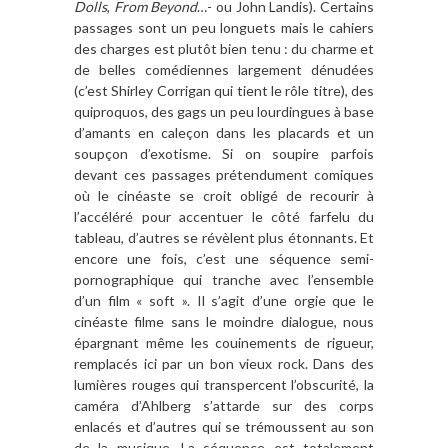
Dolls
,
From Beyond
…- ou John Landis). Certains
passages sont un peu longuets mais le cahiers
des charges est plutôt bien tenu : du charme et
de belles comédiennes largement dénudées
(c’est Shirley Corrigan qui tient le rôle titre), des
quiproquos, des gags un peu lourdingues à base
d’amants en caleçon dans les placards et un
soupçon d’exotisme. Si on soupire parfois
devant ces passages prétendument comiques
où le cinéaste se croit obligé de recourir à
l’accéléré pour accentuer le côté farfelu du
tableau, d’autres se révèlent plus étonnants. Et
encore une fois, c’est une séquence semi-
pornographique qui tranche avec l’ensemble
d’un film « soft ». Il s’agit d’une orgie que le
cinéaste filme sans le moindre dialogue, nous
épargnant même les couinements de rigueur,
remplacés ici par un bon vieux rock. Dans des
lumières rouges qui transpercent l’obscurité, la
caméra d’Ahlberg s’attarde sur des corps
enlacés et d’autres qui se trémoussent au son
de la musique. La séquence est totalement