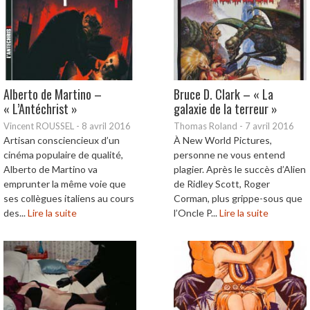
Alberto de Martino –
Bruce D. Clark – « La
« L’Antéchrist »
galaxie de la terreur »
Vincent ROUSSEL
-
8 avril 2016
Thomas Roland
-
7 avril 2016
Artisan consciencieux d’un
À New World Pictures,
cinéma populaire de qualité,
personne ne vous entend
Alberto de Martino va
plagier. Après le succès d’Alien
emprunter la même voie que
de Ridley Scott, Roger
ses collègues italiens au cours
Corman, plus grippe-sous que
des...
Lire la suite
l’Oncle P...
Lire la suite