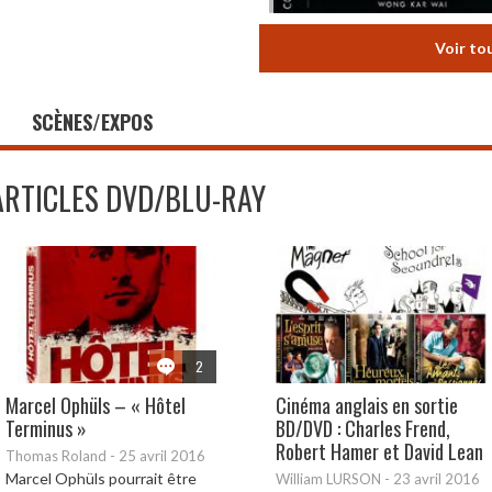
Voir to
SCÈNES/EXPOS
ARTICLES DVD/BLU-RAY
2
Marcel Ophüls – « Hôtel
Cinéma anglais en sortie
Terminus »
BD/DVD : Charles Frend,
Robert Hamer et David Lean
Thomas Roland
-
25 avril 2016
Marcel Ophüls pourrait être
William LURSON
-
23 avril 2016