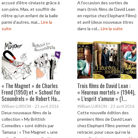
accusé d’être cinéaste grâce à
A l’occasion des sorties de
son père, Max, et souffrir de
mars (trois films de David Lean
n’être qu’un enfant de la balle
en reprise chez Elephant Films)
parmi d’autres, mai...
Lire la
et avril (deux nouveaux titres
suite
dans la col...
Lire la suite
« The Magnet » de Charles
Trois films de David Lean :
Frend (1950) et « School for
« Heureux mortels » (1944),
Scoundrels » de Robert Ha...
« L’esprit s’amuse » (1...
William LURSON
-
23 avril 2016
William LURSON
-
23 avril 2016
Deux nouveaux films de la
Cette nouvelle édition des
collection « My Brittish
premiers films de David Lean
Comedies » sont édités par
chez Elephant Films permet de
Tamasa : « The Magnet », une
retracer, pour ceux qui ne la