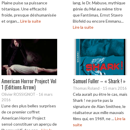
Plaine puise sa puissance
lang, le Dr. Mabuse, mythique
tétanique. Une efficacité
génie du Mal au même titre
froide, presque déshumanisée
que Fantômas, Ernst Stavro
et organ...
Lire la suite
Blofeld ou encore Emmanu...
Lire la suite
American Horror Project Vol
Samuel Fuller – « Shark ! »
1 (Editions Arrow)
Thomas Roland
-
15 mars 2016
Cela aurait pu être le cas, mais
Olivier ROSSIGNOT
-
16 mars
2016
Shark ! ne porte pas la
L’une des plus belles surprises
signature de Alan Smithee, le
de ce premier coffret
réalisateur aux mille mauvais
American Horror Project
films qui, en 1969, ne ...
Lire la
sensé constituer un aperçu de
suite