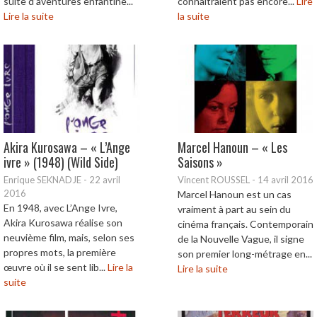
suite d’aventures enfantine...
connaîtraient pas encore...
Lire
Lire la suite
la suite
Akira Kurosawa – « L’Ange
Marcel Hanoun – « Les
ivre » (1948) (Wild Side)
Saisons »
Enrique SEKNADJE
-
22 avril
Vincent ROUSSEL
-
14 avril 2016
2016
Marcel Hanoun est un cas
En 1948, avec L’Ange Ivre,
vraiment à part au sein du
Akira Kurosawa réalise son
cinéma français. Contemporain
neuvième film, mais, selon ses
de la Nouvelle Vague, il signe
propres mots, la première
son premier long-métrage en...
œuvre où il se sent lib...
Lire la
Lire la suite
suite