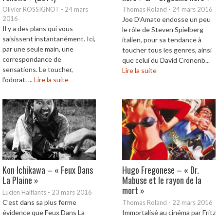
Olivier ROSSIGNOT
-
24 mars
Thomas Roland
-
24 mars 2016
2016
Joe D’Amato endosse un peu
Il y a des plans qui vous
le rôle de Steven Spielberg
saisissent instantanément. Ici,
italien, pour sa tendance à
par une seule main, une
toucher tous les genres, ainsi
correspondance de
que celui du David Cronenb...
sensations. Le toucher,
Lire la suite
l’odorat. ...
Lire la suite
Kon Ichikawa – « Feux Dans
Hugo Fregonese – « Dr.
La Plaine »
Mabuse et le rayon de la
mort »
Lucien Halflants
-
23 mars 2016
C’est dans sa plus ferme
Thomas Roland
-
22 mars 2016
évidence que Feux Dans La
Immortalisé au cinéma par Fritz