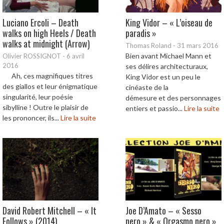
Luciano Ercoli – Death
King Vidor – « L’oiseau de
walks on high Heels / Death
paradis »
walks at midnight (Arrow)
Thomas Roland
-
31 mars 2016
Bien avant Michael Mann et
Olivier ROSSIGNOT
-
6 avril
2016
ses délires architecturaux,
Ah, ces magnifiques titres
King Vidor est un peu le
des giallos et leur énigmatique
cinéaste de la
singularité, leur poésie
démesure et des personnages
sibylline ! Outre le plaisir de
entiers et passio...
Lire la suite
les prononcer, ils...
Lire la suite
David Robert Mitchell – « It
Joe D’Amato – « Sesso
Follows » (2014)
nero » & « Orgasmo nero »