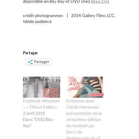
disponible en Blu-Ray et DVD chez
Blaq Out
crédit photogrammes | 2014 Gallery Films LCC,
Idéale audience
Partager
Partager
Frederick Wiseman
Entretien avec
– « Titicut Follies »
Cécile Herreman-
2 avril 2018
présentation de la
Dans "DVD/Blu-
cinquième édition
Ray"
du festival Les
Docs de
Noirmoutier (du 3