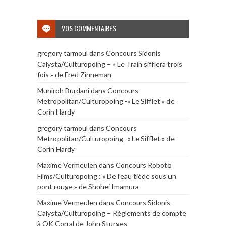
VOS COMMENTAIRES
gregory tarmoul
dans
Concours Sidonis
Calysta/Culturopoing – « Le Train sifflera trois
fois » de Fred Zinneman
Muniroh Burdani
dans
Concours
Metropolitan/Culturopoing -« Le Sifflet » de
Corin Hardy
gregory tarmoul
dans
Concours
Metropolitan/Culturopoing -« Le Sifflet » de
Corin Hardy
Maxime Vermeulen
dans
Concours Roboto
Films/Culturopoing : « De l’eau tiède sous un
pont rouge » de Shōhei Imamura
Maxime Vermeulen
dans
Concours Sidonis
Calysta/Culturopoing – Règlements de compte
à OK Corral de John Sturges