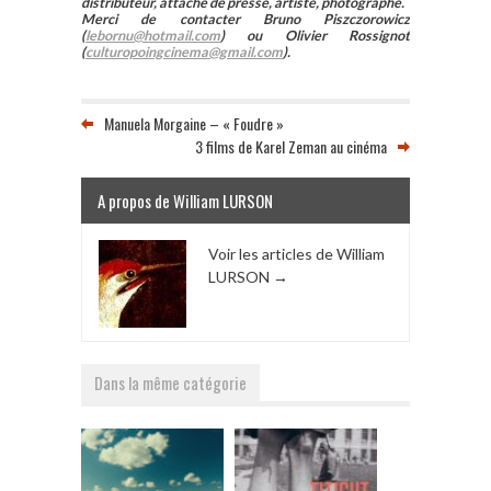
distributeur, attaché de presse, artiste, photographe.
Merci de contacter Bruno Piszczorowicz
(
lebornu@hotmail.com
) ou Olivier Rossignot
(
culturopoingcinema@gmail.com
).
Manuela Morgaine – « Foudre »
3 films de Karel Zeman au cinéma
A propos de William LURSON
Voir les articles de William
LURSON
→
Dans la même catégorie