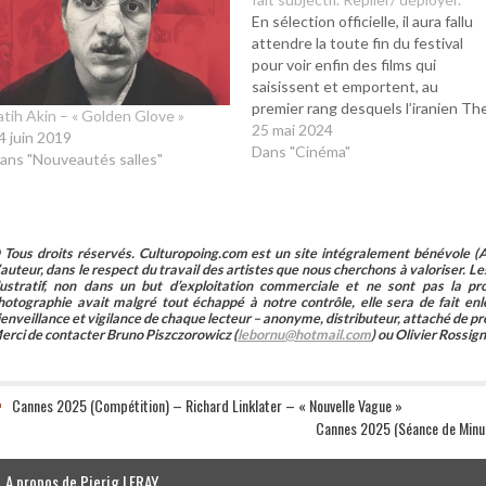
En sélection officielle, il aura fallu
attendre la toute fin du festival
pour voir enfin des films qui
saisissent et emportent, au
premier rang desquels l’iranien Th
atih Akin – « Golden Glove »
Seed of the sacred Fig ( Mohamma
25 mai 2024
4 juin 2019
Rasoulof) et l’indien All we imagine
Dans "Cinéma"
ans "Nouveautés salles"
as light ( Payal Kapadia). Avant cel
on aura eu…
 Tous droits réservés. Culturopoing.com est un site intégralement bénévole (As
’auteur, dans le respect du travail des artistes que nous cherchons à valoriser. Les 
llustratif, non dans un but d’exploitation commerciale et ne sont pas la p
hotographie avait malgré tout échappé à notre contrôle, elle sera de fait 
ienveillance et vigilance de chaque lecteur – anonyme, distributeur, attaché de pr
erci de contacter Bruno Piszczorowicz (
lebornu@hotmail.com
) ou Olivier Rossign
Cannes 2025 (Compétition) – Richard Linklater – « Nouvelle Vague »
Cannes 2025 (Séance de Minuit
A propos de Pierig LERAY