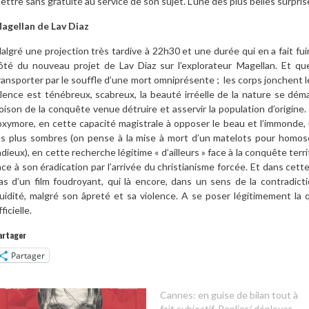
ettre sans gratuité au service de son sujet. L’une des plus belles surpris
agellan de Lav Diaz
algré une projection très tardive à 22h30 et une durée qui en a fait fui
ôté du nouveau projet de Lav Diaz sur l’explorateur Magellan. Et que
ransporter par le souffle d’une mort omniprésente ; les corps jonchent l
ilence est ténébreux, scabreux, la beauté irréelle de la nature se d
oison de la conquête venue détruire et asservir la population d’origine.
’oxymore, en cette capacité magistrale à opposer le beau et l’immonde, 
es plus sombres (on pense à la mise à mort d’un matelots pour homosex
adieux), en cette recherche légitime « d’ailleurs » face à la conquête ter
ace à son éradication par l’arrivée du christianisme forcée. Et dans cet
as d’un film foudroyant, qui là encore, dans un sens de la contradic
luidité, malgré son âpreté et sa violence. A se poser légitimement la
fficielle.
artager
Partager
Cannes: en guise de bilan tout à
fait subjectif. Replier/ déployer.