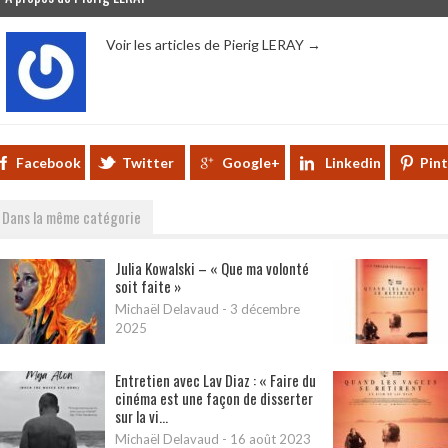
Voir les articles de Pierig LERAY
→
Facebook
Twitter
Google+
Linkedin
Pin
Dans la même catégorie
Julia Kowalski – « Que ma volonté
soit faite »
Michaël Delavaud
-
3 décembre
2025
Entretien avec Lav Diaz : « Faire du
cinéma est une façon de disserter
sur la vi...
Michaël Delavaud
-
16 août 2023