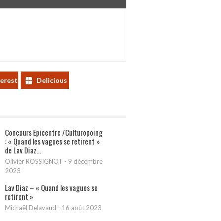
terest
Delicious
Concours Epicentre /Culturopoing
: « Quand les vagues se retirent »
de Lav Diaz...
Olivier ROSSIGNOT
-
9 décembre
2023
Lav Diaz – « Quand les vagues se
retirent »
Michaël Delavaud
-
16 août 2023