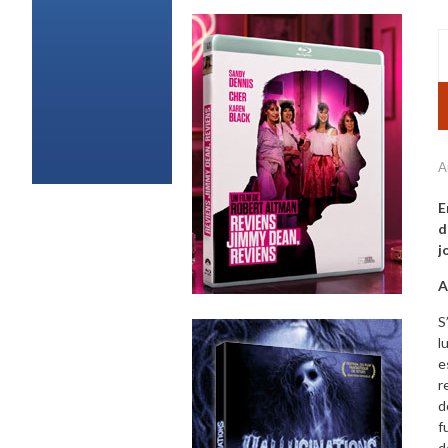
A
E
d
j
A
S
l
e
r
d
f
d