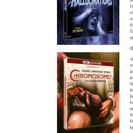
l
n
o
f
l
q
Q
J
r
p
p
f
i
l
h
m
f
l
b