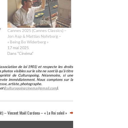
e
Cannes 2025 (Cannes Classics) –
d
Jon Asp & Mattias Nohrborg –
« Being Bo Widerberg »
a,
17 mai 2025
Dans "Cinéma"
sociation de loi 1901) et respecte les droits
photos visibles sur le site ne sont là qu’à titre
ropriété de Culturopoing. Néanmoins, si une
enlevée immédiatement. Nous comptons sur la
esse, artiste, photographe.
ot (
culturopoingcinema@gmail.com
).
) – Vincent Maël Cardona – « Le Roi soleil »