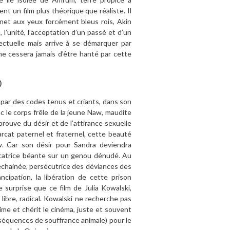
ent un film plus théorique que réaliste. Il
inet aux yeux forcément bleus rois, Akin
 l’unité, l’acceptation d’un passé et d’un
ectuelle mais arrive à se démarquer par
 ne cessera jamais d’être hanté par cette
)
é par des codes tenus et criants, dans son
vec le corps frêle de la jeune Naw, maudite
prouve du désir et de l’attirance sexuelle
rcat paternel et fraternel, cette beauté
w. Car son désir pour Sandra deviendra
cicatrice béante sur un genou dénudé. Au
déchainée, persécutrice des déviances des
cipation, la libération de cette prison
 surprise que ce film de Julia Kowalski,
libre, radical. Kowalski ne recherche pas
ime et chérit le cinéma, juste et souvent
s séquences de souffrance animale) pour le