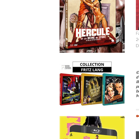
F
2
D
©
d
i
p
b
M