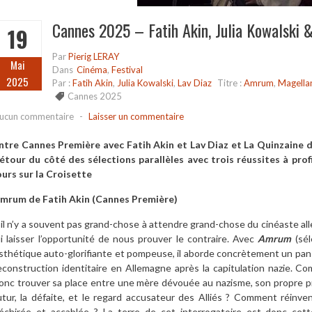
Cannes 2025 – Fatih Akin, Julia Kowalski 
19
Par
Pierig LERAY
Mai
Dans
Cinéma
,
Festival
2025
Par :
Fatih Akin
,
Julia Kowalski
,
Lav Diaz
Titre :
Amrum
,
Magella
Cannes 2025
ucun commentaire
-
Laisser un commentaire
ntre Cannes Première avec Fatih Akin et Lav Diaz et La Quinzaine d
étour du côté des sélections parallèles avec trois réussites à prof
ours sur la Croisette
mrum de Fatih Akin (Cannes Première)
’il n’y a souvent pas grand-chose à attendre grand-chose du cinéaste all
ui laisser l’opportunité de nous prouver le contraire. Avec
Amrum
(sé
sthétique auto-glorifiante et pompeuse, il aborde concrètement un pan s
econstruction identitaire en Allemagne après la capitulation nazie. C
onc trouver sa place entre une mère dévouée au nazisme, son propre pré
utur, la défaite, et le regard accusateur des Alliés ? Comment réinv
échirée et accablée ? La terre de cet interrogatoire est donc cett