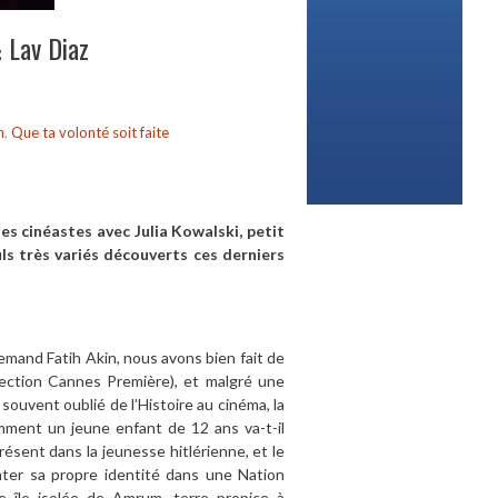
& Lav Diaz
n
,
Que ta volonté soit faite
es cinéastes avec Julia Kowalski, petit
ils très variés découverts ces derniers
emand Fatih Akin, nous avons bien fait de
lection Cannes Première), et malgré une
ouvent oublié de l’Histoire au cinéma, la
omment un jeune enfant de 12 ans va-t-il
sent dans la jeunesse hitlérienne, et le
enter sa propre identité dans une Nation
e île isolée de Amrum, terre propice à