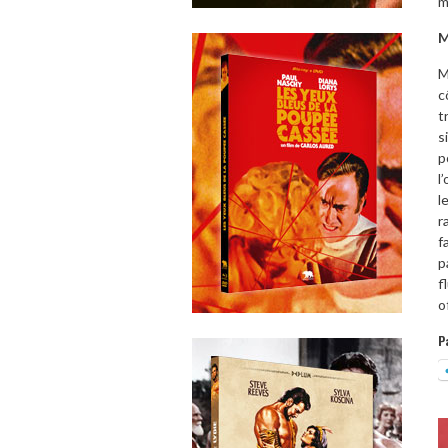
m
M
M
c
t
s
p
l
l
r
f
p
f
o
P