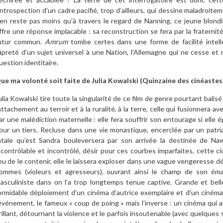
’introspection d’un cadre pacifié, trop d’ailleurs, qui dessine maladroitem
’en reste pas moins qu’à travers le regard de Nanning, ce jeune blond
ffre une réponse implacable : sa reconstruction se fera par la fraternité,
utur commun.
Amrum
tombe certes dans une forme de facilité intell
’âpreté d’un sujet universel à une Nation, l’Allemagne qui ne cesse et
uestion identitaire.
ue ma volonté soit faite de Julia Kowalski (Quinzaine des cinéastes
ulia Kowalski tire toute la singularité de ce film de genre pourtant balis
attachement au terroir et à la ruralité, à la terre, celle qui fusionnera a
ar une malédiction maternelle : elle fera souffrir son entourage si elle é
our un tiers. Recluse dans une vie monastique, encerclée par un patria
atale qu’est Sandra bouleversera par son arrivée la destinée de Na
ncontrôlable et incontrôlé, désir pour ces courbes imparfaites, cette 
ieu de le contenir, elle le laissera exploser dans une vague vengeresse 
ommes (violeurs et agresseurs), ouvrant ainsi le champ de son éman
asculiniste dans on l’a trop longtemps tenue captive. Grande et belle
ormidable déploiement d’un cinéma d’autrice exemplaire et d’un cinéma 
’événement, le fameux « coup de poing » mais l’inverse : un cinéma qui a
rillant, détournant la violence et le parfois insoutenable (avec quelque