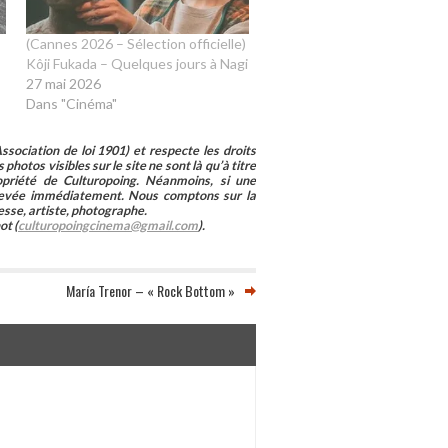
(Cannes 2026 – Sélection officielle)
Kôji Fukada – Quelques jours à Nagi
27 mai 2026
Dans "Cinéma"
sociation de loi 1901) et respecte les droits
photos visibles sur le site ne sont là qu’à titre
ropriété de Culturopoing. Néanmoins, si une
enlevée immédiatement. Nous comptons sur la
esse, artiste, photographe.
ot (
culturopoingcinema@gmail.com
).
María Trenor – « Rock Bottom »