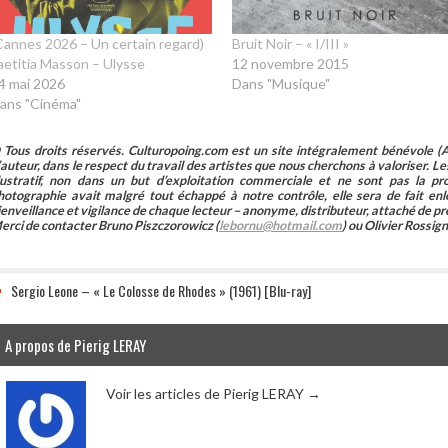
Cannes 2026 – Un certain regard)
Bruit Noir – « I/III »
aetitia Masson – Ulysse
12 novembre 2015
4 mai 2026
Dans "Musique"
ans "Cinéma"
 Tous droits réservés. Culturopoing.com est un site intégralement bénévole (As
’auteur, dans le respect du travail des artistes que nous cherchons à valoriser. Les 
llustratif, non dans un but d’exploitation commerciale et ne sont pas la p
hotographie avait malgré tout échappé à notre contrôle, elle sera de fait 
ienveillance et vigilance de chaque lecteur – anonyme, distributeur, attaché de pr
erci de contacter Bruno Piszczorowicz (
lebornu@hotmail.com
) ou Olivier Rossign
Sergio Leone – « Le Colosse de Rhodes » (1961) [Blu-ray]
A propos de Pierig LERAY
Voir les articles de Pierig LERAY
→