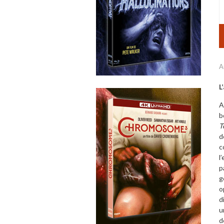
A
L
A
b
T
d
c
l
p
g
o
d
u
d