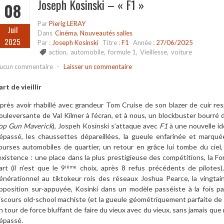
Joseph Kosinski – « F1 »
08
Par
Pierig LERAY
Juil
Dans
Cinéma
,
Nouveautés salles
2025
Par :
Joseph Kosinski
Titre :
F1
Année :
27/06/2025
action
,
automobile
,
formule 1
,
Vieillesse
,
voiture
ucun commentaire
-
Laisser un commentaire
’art de vieillir
près avoir rhabillé avec grandeur Tom Cruise de son blazer de cuir resp
ouleversante de Val Kilmer à l’écran, et à nous, un blockbuster bourré 
op Gun Maverick
), Jospeh Kosinski s’attaque avec
F1
à une nouvelle ido
épassé, les chaussettes dépareillées, la gueule enfarinée et marqu
ourses automobiles de quartier, un retour en grâce lui tombe du ciel,
’existence : une place dans la plus prestigieuse des compétitions, la F
art (il n’est que le 9
choix, après 8 refus précédents de pilotes),
ième
énérationnel au tiktokeur rois des réseaux Joshua Pearce, la vingta
pposition sur-appuyée, Kosinki dans un modèle passéiste à la fois 
iscours old-school machiste (et la gueule géométriquement parfaite de B
n tour de force bluffant de faire du vieux avec du vieux, sans jamais que
épassé.