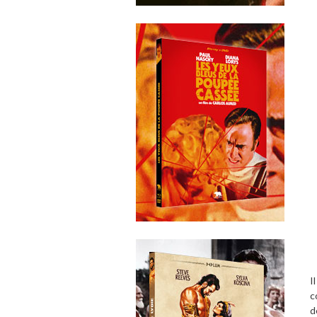
I
c
d