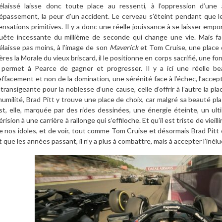
élaissé laisse donc toute place au ressenti, à l’oppression d’une a
épassement, la peur d’un accident. Le cerveau s’éteint pendant que le
ensations primitives. Il y a donc une réelle jouissance à se laisser empor
uête incessante du millième de seconde qui change une vie. Mais fac
élaisse pas moins, à l’image de son
Maverick
et Tom Cruise, une place d
ères la Morale du vieux briscard, il le positionne en corps sacrifié, une 
l permet à Pearce de gagner et progresser. Il y a ici une réelle be
’effacement et non de la domination, une sérénité face à l’échec, l’accept
ntransigeante pour la noblesse d’une cause, celle d’offrir à l’autre la pl
’humilité, Brad Pitt y trouve une place de choix, car malgré sa beauté pl
st, elle, marquée par des rides dessinées, une énergie éteinte, un ult
érision à une carrière à rallonge qui s’effiloche. Et qu’il est triste de vieilli
e nos idoles, et de voir, tout comme Tom Cruise et désormais Brad Pitt 
t que les années passant, il n’y a plus à combattre, mais à accepter l’inéluc