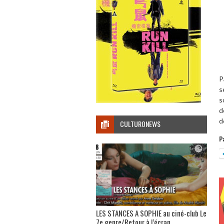
P
s
s
d
d
CULTURONEWS
P
LES STANCES A SOPHIE au ciné-club Le
7e genre/Retour à l’écran