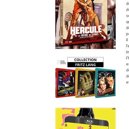
d
d
s
q
d
p
i
l
i
l
e
d
d
e