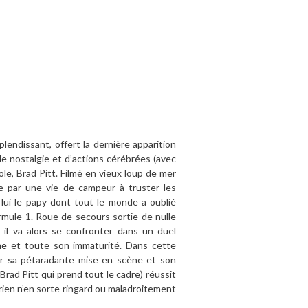
lendissant, offert la dernière apparition
de nostalgie et d’actions cérébrées (avec
le, Brad Pitt. Filmé en vieux loup de mer
ée par une vie de campeur à truster les
 lui le papy dont tout le monde a oublié
ormule 1. Roue de secours sortie de nulle
 il va alors se confronter dans un duel
ine et toute son immaturité. Dans cette
par sa pétaradante mise en scène et son
rad Pitt qui prend tout le cadre) réussit
 rien n’en sorte ringard ou maladroitement