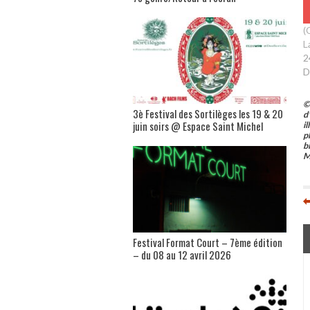
(
L
2
D
©
3è Festival des Sortilèges les 19 & 20
d
juin soirs @ Espace Saint Michel
i
p
b
M
Festival Format Court – 7ème édition
– du 08 au 12 avril 2026