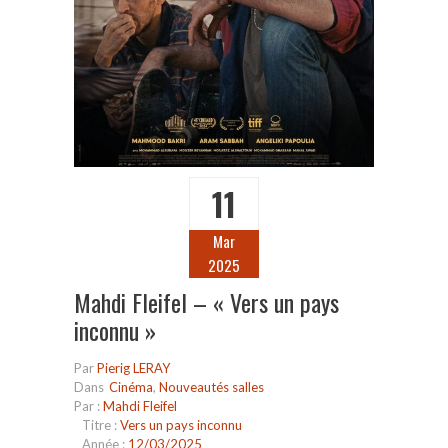
11
Mar
2025
Mahdi Fleifel – « Vers un pays
inconnu »
Par
Pierig LERAY
Dans
Cinéma
,
Nouveautés salles
Par :
Mahdi Fleifel
Titre :
Vers un pays inconnu
Année :
12/03/2025