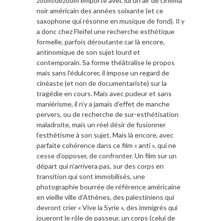
zoom/dézoom emporte avec lui un air de cinéma
noir américain des années soixante (et ce
saxophone qui résonne en musique de fond). Il y
a donc chez Fleifel une recherche esthétique
formelle, parfois déroutante car là encore,
antinomique de son sujet lourd et
contemporain. Sa forme théâtralise le propos
mais sans l’édulcorer, il impose un regard de
cinéaste (et non de documentariste) sur la
tragédie en cours. Mais avec pudeur et sans
maniérisme, il n’y a jamais d’effet de manche
pervers, ou de recherche de sur-esthétisation
maladroite, mais un réel désir de fusionner
l’esthétisme à son sujet. Mais là encore, avec
parfaite cohérence dans ce film « anti », qui ne
cesse d’opposer, de confronter. Un film sur un
départ qui n’arrivera pas, sur des corps en
transition qui sont immobilisés, une
photographie bourrée de référence américaine
en vieille ville d’Athènes, des palestiniens qui
devront crier « Vive la Syrie », des immigrés qui
joueront le rôle de passeur, un corps (celui de