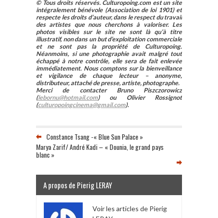
© Tous droits réservés. Culturopoing.com est un site
intégralement bénévole (Association de loi 1901) et
respecte les droits d’auteur, dans le respect du travail
des artistes que nous cherchons à valoriser. Les
photos visibles sur le site ne sont là qu’à titre
illustratif, non dans un but d’exploitation commerciale
et ne sont pas la propriété de Culturopoing.
Néanmoins, si une photographie avait malgré tout
échappé à notre contrôle, elle sera de fait enlevée
immédiatement. Nous comptons sur la bienveillance
et vigilance de chaque lecteur – anonyme,
distributeur, attaché de presse, artiste, photographe.
Merci de contacter Bruno Piszczorowicz
(
lebornu@hotmail.com
) ou Olivier Rossignot
(
culturopoingcinema@gmail.com
).
Constance Tsang -« Blue Sun Palace »
Marya Zarif/ André Kadi – « Dounia, le grand pays
blanc »
A propos de Pierig LERAY
Voir les articles de Pierig