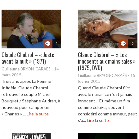
1
2
Claude Chabrol – « Juste
Claude Chabrol – « Les
avant la nuit » (1971)
innocents aux mains sales »
(1975, DVD)
Guillaume BRYON-CARAËS
-
14
mars 2015
Guillaume BRYON-CARAËS
-
15
Trois ans après La Femme
février 2015
Infidèle, Claude Chabrol
Quand Claude Chabrol flirt
retrouve le couple Michel
avec le nanar, ce n’est jamais
Bouquet / Stéphane Audran, à
innocent… Et même un film
nouveau pour camper un
comme celui-ci, souvent
« Charles » ...
Lire la suite
considéré comme mineur, peut
s’a...
Lire la suite