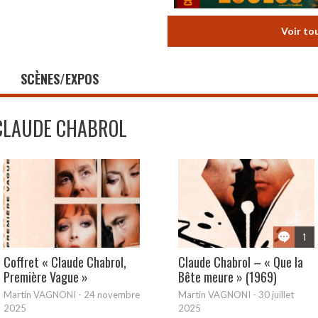
Voir to
SCÈNES/EXPOS
CLAUDE CHABROL
1
Coffret « Claude Chabrol,
Claude Chabrol – « Que la
Première Vague »
Bête meure » (1969)
Martin VAGNONI
-
24 novembre
Martin VAGNONI
-
30 juillet
2025
2025