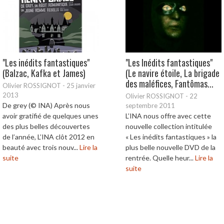
"Les inédits fantastiques"
"Les Inédits fantastiques"
(Balzac, Kafka et James)
(Le navire étoile, La brigade
des maléfices, Fantômas...
Olivier ROSSIGNOT
-
25 janvier
2013
Olivier ROSSIGNOT
-
22
De grey (© INA) Après nous
septembre 2011
avoir gratifié de quelques unes
L’INA nous offre avec cette
des plus belles découvertes
nouvelle collection intitulée
de l’année, L’INA clôt 2012 en
« Les inédits fantastiques » la
beauté avec trois nouv...
Lire la
plus belle nouvelle DVD de la
suite
rentrée. Quelle heur...
Lire la
suite