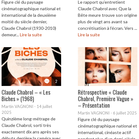
Figure clé du paysage
Le rapport qu’entretient
cinématographique national et
Claude Chabrol avec Que la
international de la deuxième
Bête meure trouve son origine
moitié du siècle dernier,
plus de vingt ans avant sa
Claude Chabrol (1930-2010)
concrétisation à l’écran. Vers ...
demeur...
Lire la suite
Lire la suite
2
Claude Chabrol – « Les
Rétrospective « Claude
Biches » (1968)
Chabrol, Première Vague »
– Présentation
Martin VAGNONI
-
14 juillet
2025
Martin VAGNONI
-
6 juillet 2025
Quinzième long-métrage de
Figure clé du paysage
Claude Chabrol, sorti très
cinématographique national et
exactement dix ans après ses
international, cinéaste actif
débuts derrière la caméra avec
pendant plus d’un demi-siècle,