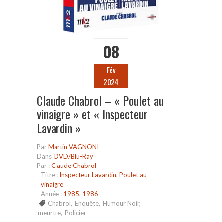
08
Fév
2024
Claude Chabrol – « Poulet au
vinaigre » et « Inspecteur
Lavardin »
Par
Martin VAGNONI
Dans
DVD/Blu-Ray
Par :
Claude Chabrol
Titre :
Inspecteur Lavardin
,
Poulet au
vinaigre
Année :
1985
,
1986
Chabrol
,
Enquête
,
Humour Noir
,
meurtre
,
Policier