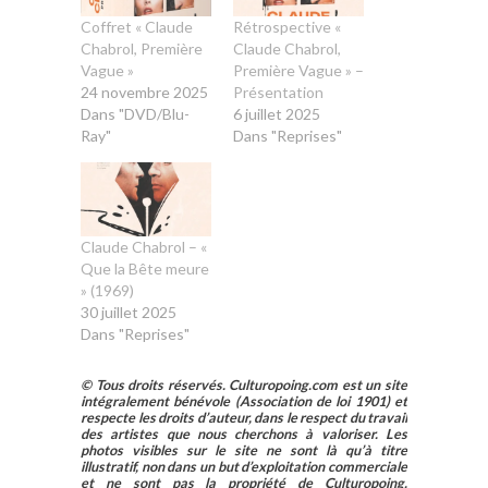
Coffret « Claude
Rétrospective «
Chabrol, Première
Claude Chabrol,
Vague »
Première Vague » –
24 novembre 2025
Présentation
Dans "DVD/Blu-
6 juillet 2025
Ray"
Dans "Reprises"
Claude Chabrol – «
Que la Bête meure
» (1969)
30 juillet 2025
Dans "Reprises"
© Tous droits réservés. Culturopoing.com est un site
intégralement bénévole (Association de loi 1901) et
respecte les droits d’auteur, dans le respect du travail
des artistes que nous cherchons à valoriser. Les
photos visibles sur le site ne sont là qu’à titre
illustratif, non dans un but d’exploitation commerciale
et ne sont pas la propriété de Culturopoing.