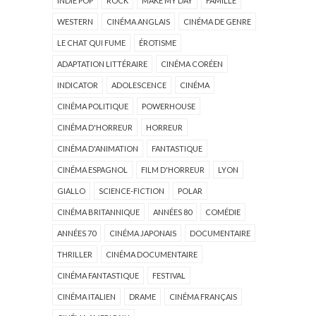
INDIE POP
ROCK
MAKE MY DAY
FAMILLE
WESTERN
CINÉMA ANGLAIS
CINÉMA DE GENRE
LE CHAT QUI FUME
ÉROTISME
ADAPTATION LITTÉRAIRE
CINÉMA CORÉEN
INDICATOR
ADOLESCENCE
CINÉMA
CINÉMA POLITIQUE
POWERHOUSE
CINÉMA D'HORREUR
HORREUR
CINÉMA D'ANIMATION
FANTASTIQUE
CINÉMA ESPAGNOL
FILM D'HORREUR
LYON
GIALLO
SCIENCE-FICTION
POLAR
CINÉMA BRITANNIQUE
ANNÉES 80
COMÉDIE
ANNÉES 70
CINÉMA JAPONAIS
DOCUMENTAIRE
THRILLER
CINÉMA DOCUMENTAIRE
CINÉMA FANTASTIQUE
FESTIVAL
CINÉMA ITALIEN
DRAME
CINÉMA FRANÇAIS