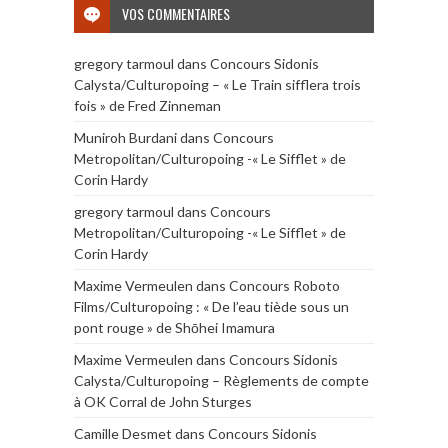
VOS COMMENTAIRES
gregory tarmoul
dans
Concours Sidonis
Calysta/Culturopoing – « Le Train sifflera trois
fois » de Fred Zinneman
Muniroh Burdani
dans
Concours
Metropolitan/Culturopoing -« Le Sifflet » de
Corin Hardy
gregory tarmoul
dans
Concours
Metropolitan/Culturopoing -« Le Sifflet » de
Corin Hardy
Maxime Vermeulen
dans
Concours Roboto
Films/Culturopoing : « De l’eau tiède sous un
pont rouge » de Shōhei Imamura
Maxime Vermeulen
dans
Concours Sidonis
Calysta/Culturopoing – Règlements de compte
à OK Corral de John Sturges
Camille Desmet
dans
Concours Sidonis