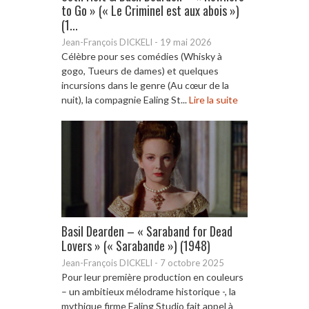
to Go » (« Le Criminel est aux abois »)
(1...
Jean-François DICKELI
-
19 mai 2026
Célèbre pour ses comédies (Whisky à
gogo, Tueurs de dames) et quelques
incursions dans le genre (Au cœur de la
nuit), la compagnie Ealing St...
Lire la suite
Basil Dearden – « Saraband for Dead
Lovers » (« Sarabande ») (1948)
Jean-François DICKELI
-
7 octobre 2025
Pour leur première production en couleurs
– un ambitieux mélodrame historique -, la
mythique firme Ealing Studio fait appel à