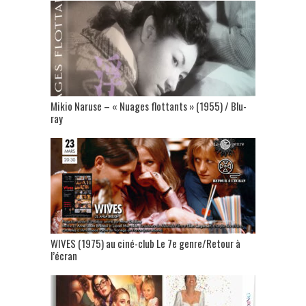
Mikio Naruse – « Nuages flottants » (1955) / Blu-
ray
WIVES (1975) au ciné-club Le 7e genre/Retour à
l’écran