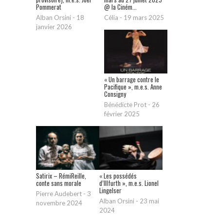
Pommerat
@ la Ciném...
Alban Orsini
-
18
Célia
-
19 mars 2025
janvier 2026
« Un barrage contre le
Pacifique », m.e.s. Anne
Consigny
Bénédicte Prot
-
26
février 2025
Satirix – RémiReille,
« Les possédés
conte sans morale
d’Illfurth », m.e.s. Lionel
Lingelser
Pierre Audebert
-
3
Alban Orsini
-
23 mai
novembre 2024
2024