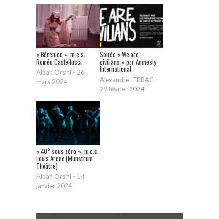
« Bérénice », m.e.s.
Soirée « We are
Roméo Castellucci
civilians » par Amnesty
International
Alban Orsini
-
26
Alexandre LEBRAC
-
mars 2024
29 février 2024
« 40° sous zéro », m.e.s.
Louis Arene (Munstrum
Théâtre)
Alban Orsini
-
14
janvier 2024