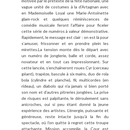
motivée par le prétexte de la fête nationale, une
vague unité de costumes à la d’Artagnan avec
en Mademoiselle Loyal une Marie-Antoinette
glam-rock et quelques réminiscences de
comédie musicale feront l’affaire pour ficeler
cette série de numéros à valeur démonstrative.
Rapidement, le message est clair : on est là pour
s’amuser, frissonner et en prendre plein les
mirettes.La tension monte dès le départ avec
un numéro de jonglerie, balle et corde, assez
novateur et en tout cas impressionnant. Sur
cette lancée, s’enchaîneront roues Cyr (cerceau
géant), trapèze, bascule à six mains, duo de rola
bola (cylindre et planche), fil, multicordes (en
rideau), un diabolo qui n’a jamais si bien porté
son nom et d’autres pitreries jonglées. La prise
de risques est palpitante, le déroulement sans
anicroches, oui si peu étant donné la jeune
expérience des artistes. L’énergie, puissante et
généreuse, reste intacte jusqu’à la fin du
spectacle, où l’on quitte à regret cette troupe
attachante. Mission accomplie, la Cour est