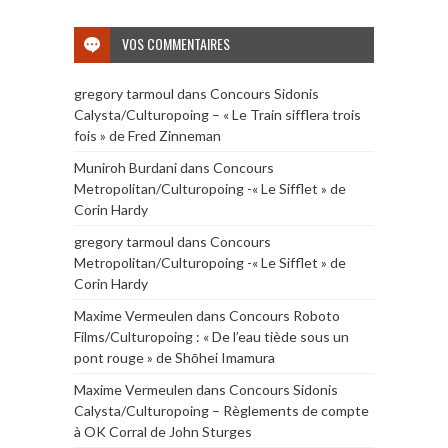
VOS COMMENTAIRES
gregory tarmoul
dans
Concours Sidonis
Calysta/Culturopoing – « Le Train sifflera trois
fois » de Fred Zinneman
Muniroh Burdani
dans
Concours
Metropolitan/Culturopoing -« Le Sifflet » de
Corin Hardy
gregory tarmoul
dans
Concours
Metropolitan/Culturopoing -« Le Sifflet » de
Corin Hardy
Maxime Vermeulen
dans
Concours Roboto
Films/Culturopoing : « De l’eau tiède sous un
pont rouge » de Shōhei Imamura
Maxime Vermeulen
dans
Concours Sidonis
Calysta/Culturopoing – Règlements de compte
à OK Corral de John Sturges