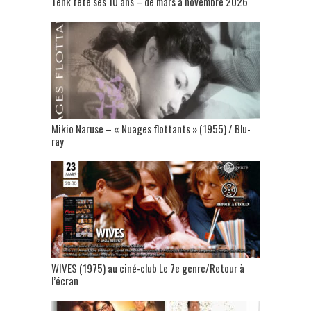
Tënk fête ses 10 ans – de mars à novembre 2026
Mikio Naruse – « Nuages flottants » (1955) / Blu-
ray
WIVES (1975) au ciné-club Le 7e genre/Retour à
l’écran