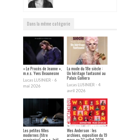
Dans la même catégorie
« Le Procès de Jeanne »,
La mode du 18e siècle :
m.e.s. Yves Beaunesne
Un héritage fantasmé au
Palais Galliera
Lucas LUSINIER
-
6
Lucas LUSINIER
-
4
mai 2026
avril 2026
Les petites filles
Wes Anderson : les
modernes (titre
archives, exposition du 19
provisoire), m.e.s. Joël
mars au 27 juillet 2025