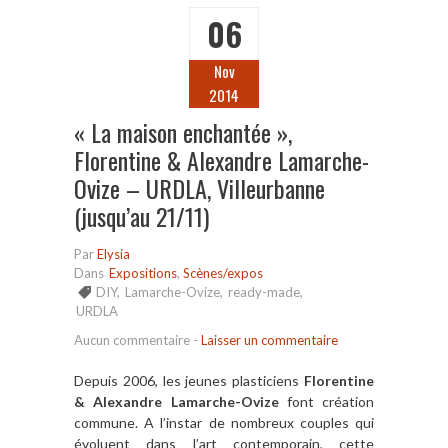
06
Nov
2014
« La maison enchantée »,
Florentine & Alexandre Lamarche-
Ovize – URDLA, Villeurbanne
(jusqu’au 21/11)
Par
Elysia
Dans
Expositions
,
Scènes/expos
DIY
,
Lamarche-Ovize
,
ready-made
,
URDLA
Aucun commentaire
-
Laisser un commentaire
Depuis 2006, les jeunes plasticiens
Florentine
& Alexandre Lamarche-Ovize
font création
commune. A l’instar de nombreux couples qui
évoluent dans l’art contemporain, cette