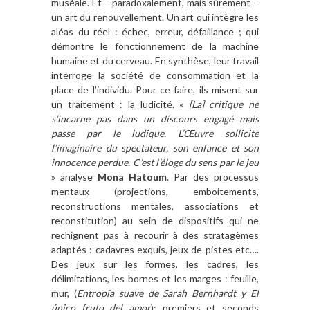
muséale. Et – paradoxalement, mais sûrement –
un art du renouvellement. Un art qui intègre les
aléas du réel : échec, erreur, défaillance ; qui
démontre le fonctionnement de la machine
humaine et du cerveau. En synthèse, leur travail
interroge la société de consommation et la
place de l’individu. Pour ce faire, ils misent sur
un traitement : la ludicité. «
[La] critique ne
s’incarne pas dans un discours engagé mais
passe par le ludique. L’Œuvre sollicite
l’imaginaire du spectateur, son enfance et son
innocence perdue. C’est l’éloge du sens par le jeu
» analyse
Mona Hatoum
. Par des processus
mentaux (projections, emboitements,
reconstructions mentales, associations et
reconstitution) au sein de dispositifs qui ne
rechignent pas à recourir à des stratagèmes
adaptés : cadavres exquis, jeux de pistes etc….
Des jeux sur les formes, les cadres, les
délimitations, les bornes et les marges : feuille,
mur, (
Entropía suave de Sarah Bernhardt y El
único fruto del amor
); premiers et seconds