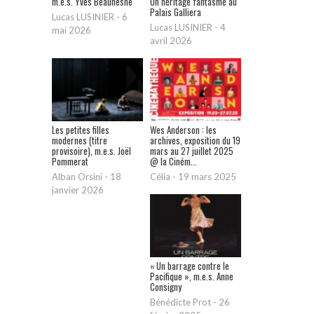
m.e.s. Yves Beaunesne
Un héritage fantasmé au
Palais Galliera
Lucas LUSINIER
-
6
Lucas LUSINIER
-
4
mai 2026
avril 2026
Les petites filles
Wes Anderson : les
modernes (titre
archives, exposition du 19
provisoire), m.e.s. Joël
mars au 27 juillet 2025
Pommerat
@ la Ciném...
Alban Orsini
-
18
Célia
-
19 mars 2025
janvier 2026
« Un barrage contre le
Pacifique », m.e.s. Anne
Consigny
Bénédicte Prot
-
26