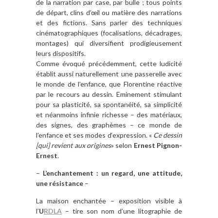
de la narration par case, par bulle ; tous points
de départ, clins d’œil ou matière des narrations
et des fictions. Sans parler des techniques
cinématographiques (focalisations, décadrages,
montages) qui diversifient prodigieusement
leurs dispositifs.
Comme évoqué précédemment, cette ludicité
établit aussi naturellement une passerelle avec
le monde de l’enfance, que Florentine réactive
par le recours au dessin. Eminement stimulant
pour sa plasticité, sa spontanéité, sa simplicité
et néanmoins infinie richesse – des matériaux,
des signes, des graphèmes – ce monde de
l’enfance et ses modes d‘expression. «
Ce dessin
[qui] revient aux origines
» selon
Ernest Pignon-
Ernest
.
–
L’enchantement : un regard, une attitude,
une résistance
–
La maison enchantée – exposition visible à
l’
U
RDLA
– tire son nom d’une litographie de