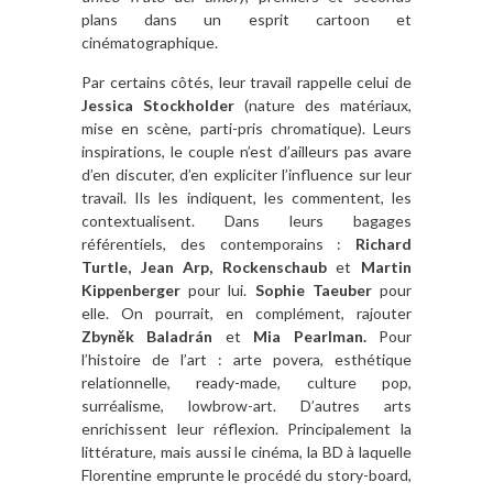
plans dans un esprit cartoon et
cinématographique.
Par certains côtés, leur travail rappelle celui de
Jessica Stockholder
(nature des matériaux,
mise en scène, parti-pris chromatique). Leurs
inspirations, le couple n’est d’ailleurs pas avare
d’en discuter, d’en expliciter l’influence sur leur
travail. Ils les indiquent, les commentent, les
contextualisent. Dans leurs bagages
référentiels, des contemporains :
Richard
Turtle, Jean Arp, Rockenschaub
et
Martin
Kippenberger
pour lui.
Sophie Taeuber
pour
elle. On pourrait, en complément, rajouter
Zbyněk Baladrán
et
Mia Pearlman.
Pour
l’histoire de l’art : arte povera, esthétique
relationnelle, ready-made, culture pop,
surréalisme, lowbrow-art. D’autres arts
enrichissent leur réflexion. Principalement la
littérature, mais aussi le cinéma, la BD à laquelle
Florentine emprunte le procédé du story-board,