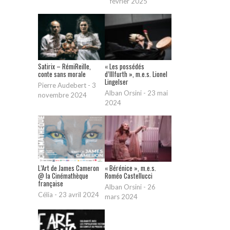
février 2025
Satirix – RémiReille,
« Les possédés
conte sans morale
d’Illfurth », m.e.s. Lionel
Lingelser
Pierre Audebert
-
3
Alban Orsini
-
23 mai
novembre 2024
2024
L’Art de James Cameron
« Bérénice », m.e.s.
@ la Cinémathèque
Roméo Castellucci
française
Alban Orsini
-
26
Célia
-
23 avril 2024
mars 2024