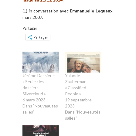
(1) in conversation avec
Emmanuelle Lequeux
,
mars 2007.
Partager
Partager
Jérôme Dassier –
Yolande
« Seule : les
Zauberman –
dossiers
« Classified
Silvercloud »
People »
6 mars 2023
19 septembre
Dans "Nouveautés
2023
salles"
Dans "Nouveautés
salles"