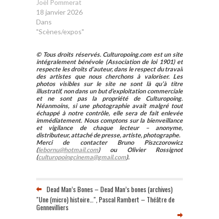
Joël Pommerat
18 janvier 2026
Dans
"Scènes/expos"
© Tous droits réservés. Culturopoing.com est un site
intégralement bénévole (Association de loi 1901) et
respecte les droits d’auteur, dans le respect du travail
des artistes que nous cherchons à valoriser. Les
photos visibles sur le site ne sont là qu’à titre
illustratif, non dans un but d’exploitation commerciale
et ne sont pas la propriété de Culturopoing.
Néanmoins, si une photographie avait malgré tout
échappé à notre contrôle, elle sera de fait enlevée
immédiatement. Nous comptons sur la bienveillance
et vigilance de chaque lecteur – anonyme,
distributeur, attaché de presse, artiste, photographe.
Merci de contacter Bruno Piszczorowicz
(
lebornu@hotmail.com
) ou Olivier Rossignot
(
culturopoingcinema@gmail.com
).
Dead Man’s Bones – Dead Man’s bones (archives)
"Une (micro) histoire…", Pascal Rambert – Théâtre de
Gennevilliers