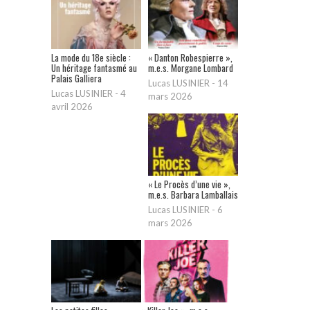
La mode du 18e siècle :
« Danton Robespierre »,
Un héritage fantasmé au
m.e.s. Morgane Lombard
Palais Galliera
Lucas LUSINIER
-
14
Lucas LUSINIER
-
4
mars 2026
avril 2026
« Le Procès d’une vie »,
m.e.s. Barbara Lamballais
Lucas LUSINIER
-
6
mars 2026