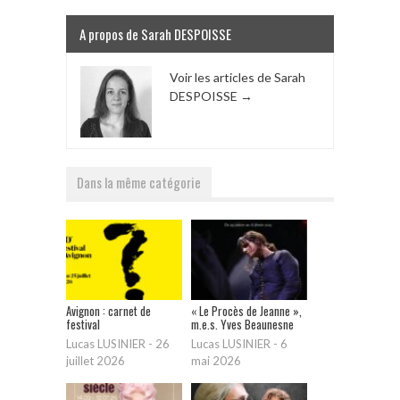
A propos de Sarah DESPOISSE
Voir les articles de Sarah
DESPOISSE
→
Dans la même catégorie
Avignon : carnet de
« Le Procès de Jeanne »,
festival
m.e.s. Yves Beaunesne
Lucas LUSINIER
-
26
Lucas LUSINIER
-
6
juillet 2026
mai 2026