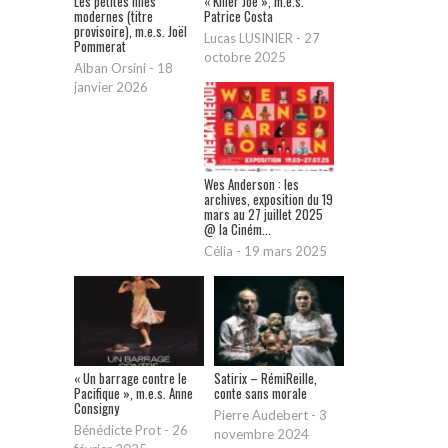
Les petites filles
« Killer Joe », m.e.s.
modernes (titre
Patrice Costa
provisoire), m.e.s. Joël
Lucas LUSINIER
-
27
Pommerat
octobre 2025
Alban Orsini
-
18
janvier 2026
Wes Anderson : les
archives, exposition du 19
mars au 27 juillet 2025
@ la Ciném...
Célia
-
19 mars 2025
« Un barrage contre le
Satirix – RémiReille,
Pacifique », m.e.s. Anne
conte sans morale
Consigny
Pierre Audebert
-
3
Bénédicte Prot
-
26
novembre 2024