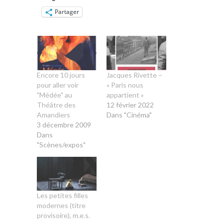
Partager
Encore 10 jours
Jacques Rivette –
pour aller voir
« Paris nous
"Médée" au
appartient »
Théâtre des
12 février 2022
Amandiers
Dans "Cinéma"
3 décembre 2009
Dans
"Scènes/expos"
Les petites filles
modernes (titre
provisoire), m.e.s.