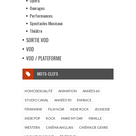
Opéra
Ouvrages
Performances
Spectacles Musicaux
Théâtre
SORTIE VOD
VOD
VOD / PLATEFORME
MOTS-CLEFS
HOMOSEXUALITÉ
ANIMATION
ANNÉES 60
STUDIO CANAL
ANNÉES 90
ENFANCE
FÉMINISME
FILM NOIR
INDIE ROCK
JEUNESSE
INDIE POP
ROCK
MAKE MY DAY
FAMILLE
WESTERN
CINÉMA ANGLAIS
CINÉMA DE GENRE