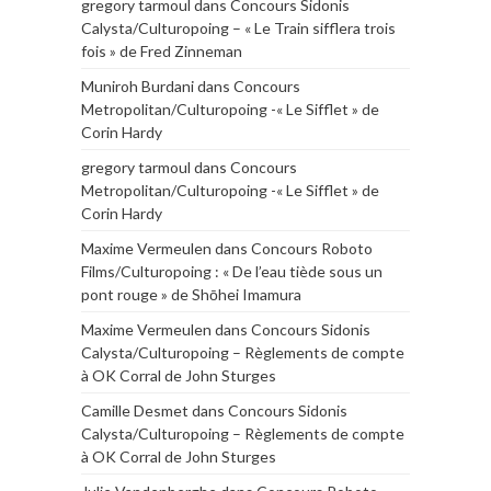
gregory tarmoul
dans
Concours Sidonis
Calysta/Culturopoing – « Le Train sifflera trois
fois » de Fred Zinneman
Muniroh Burdani
dans
Concours
Metropolitan/Culturopoing -« Le Sifflet » de
Corin Hardy
gregory tarmoul
dans
Concours
Metropolitan/Culturopoing -« Le Sifflet » de
Corin Hardy
Maxime Vermeulen
dans
Concours Roboto
Films/Culturopoing : « De l’eau tiède sous un
pont rouge » de Shōhei Imamura
Maxime Vermeulen
dans
Concours Sidonis
Calysta/Culturopoing – Règlements de compte
à OK Corral de John Sturges
Camille Desmet
dans
Concours Sidonis
Calysta/Culturopoing – Règlements de compte
à OK Corral de John Sturges