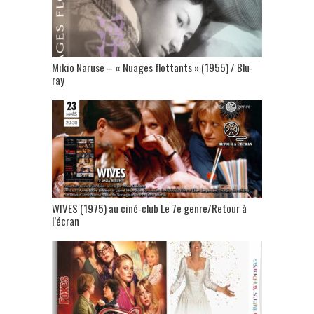
Mikio Naruse – « Nuages flottants » (1955) / Blu-
ray
WIVES (1975) au ciné-club Le 7e genre/Retour à
l’écran