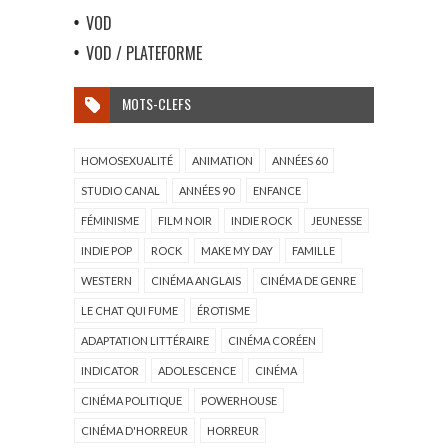
VOD
VOD / PLATEFORME
MOTS-CLEFS
HOMOSEXUALITÉ
ANIMATION
ANNÉES 60
STUDIO CANAL
ANNÉES 90
ENFANCE
FÉMINISME
FILM NOIR
INDIE ROCK
JEUNESSE
INDIE POP
ROCK
MAKE MY DAY
FAMILLE
WESTERN
CINÉMA ANGLAIS
CINÉMA DE GENRE
LE CHAT QUI FUME
ÉROTISME
ADAPTATION LITTÉRAIRE
CINÉMA CORÉEN
INDICATOR
ADOLESCENCE
CINÉMA
CINÉMA POLITIQUE
POWERHOUSE
CINÉMA D'HORREUR
HORREUR