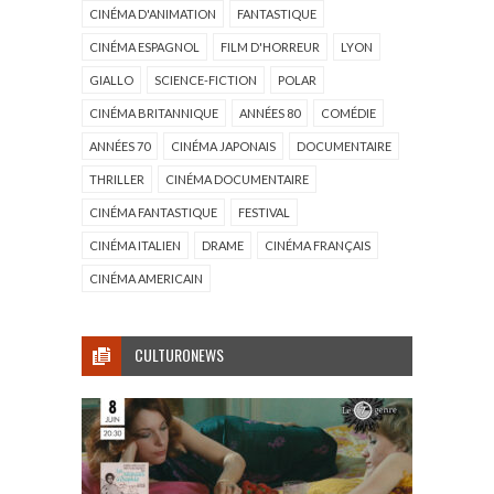
CINÉMA D'ANIMATION
FANTASTIQUE
CINÉMA ESPAGNOL
FILM D'HORREUR
LYON
GIALLO
SCIENCE-FICTION
POLAR
CINÉMA BRITANNIQUE
ANNÉES 80
COMÉDIE
ANNÉES 70
CINÉMA JAPONAIS
DOCUMENTAIRE
THRILLER
CINÉMA DOCUMENTAIRE
CINÉMA FANTASTIQUE
FESTIVAL
CINÉMA ITALIEN
DRAME
CINÉMA FRANÇAIS
CINÉMA AMERICAIN
CULTURONEWS