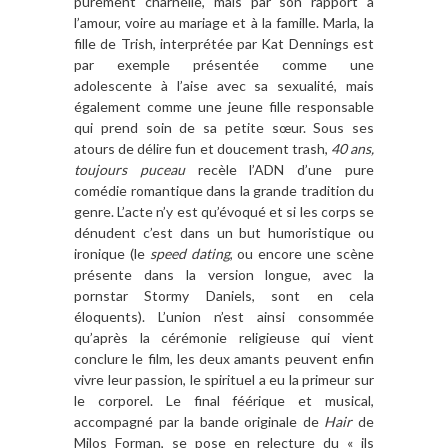
purement charnelle, mais par son rapport
à
l
’
amour, voire au mariage et
à
la famille. Marla, la
fille de Trish, interpré
t
ée par Kat Dennings est
par exemple pré
sent
ée comme une
adolescente
à l
’
aise avec sa sexualité
, mais
également comme une jeune fille responsable
qui prend soin de sa petite sœur. Sous ses
atours de délire fun et doucement trash,
40 ans,
toujours puceau
rec
è
le l
’
ADN d
’
une pure
com
édie romantique dans la grande tradition du
genre. L
’
acte n
’
y est qu’évoqué et si les corps se
dénudent c
’
est dans un but humoristique ou
ironique (le
speed dating
, ou encore une scène
présente dans la version longue,
avec la
pornstar Stormy Daniels, sont en cela
é
loquents). L
’
union n
’
est ainsi consommé
e
qu
’
apr
è
s la cé
r
émonie religieuse qui vient
conclure le film, les deux amants peuvent enfin
vivre leur passion, le spirituel a eu la primeur sur
le corporel. Le final féérique et musical,
accompagné par la bande originale de
Hair
de
Milos Forman, se pose en relecture du « ils