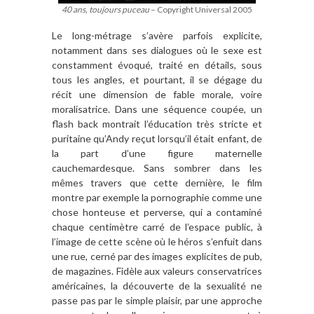
40 ans, toujours puceau
– Copyright Universal 2005
Le long-m
é
trage s
’
av
è
re parfois explicite,
notamment dans ses dialogues o
ù
le sexe est
constamment évoqué, traité
en d
étails, sous
tous les angles, et pourtant, il se dégage du
récit une dimension de fable morale, voire
moralisatrice. Dans une séquence coupée, un
flash back montrait l’é
ducation tr
è
s stricte et
puritaine qu
’
Andy reç
ut lorsqu
’
il était enfant, de
la part d
’
une figure maternelle
cauchemardesque. Sans sombrer dans les
m
ê
mes travers que cette derni
è
re, le film
montre par exemple la pornographie comme une
chose honteuse et perverse, qui a contaminé
chaque centim
ètre carr
é de l
’
espace public,
à
l
’
image de cette sc
è
ne o
ù
le h
é
ros s
’
enfuit dans
une rue, cerné par des images explicites de pub,
de magazines. Fid
è
le aux valeurs conservatrices
américaines, la découverte de la sexualité ne
passe pas par le simple plaisir, par une approche