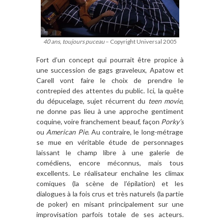
40 ans, toujours puceau
– Copyright Universal 2005
Fort d
’
un concept qui pourrait
être propice à
une succession de gags graveleux, Apatow et
Carell vont faire le choix de prendre le
contrepied des attentes du public. Ici, la qu
ê
te
du dépucelage, sujet récurrent du
teen movie
,
ne donne pas lieu
à
une approche gentiment
coquine, voire franchement beauf, fa
çon
Porky
’
s
ou
American Pie
. Au contraire, le long-mé
trage
se mue en v
éritable étude de personnages
laissant le champ libre
à
une galerie de
comédiens, encore méconnus, mais tous
excellents. Le réalisateur encha
î
ne les climax
comiques (la sc
è
ne de l’épilation) et les
dialogues
à
la fois crus et tr
è
s naturels (la partie
de poker) en misant principalement sur une
improvisation parfois totale de ses acteurs.