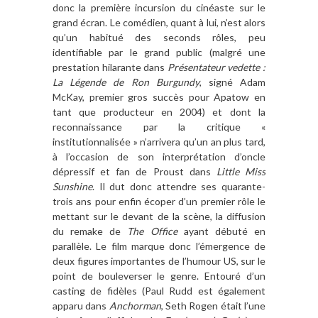
donc la premi
è
re incursion du cinéaste sur le
grand é
cran. Le com
édien, quant
à lui, n
’
est alors
qu
’
un habitu
é
des seconds r
ô
les, peu
identifiable par le grand public (malgré une
prestation hilarante dans
Présentateur vedette :
La L
é
gende de Ron Burgundy
, signé Adam
McKay, premier gros succès pour Apatow en
tant que producteur en 2004
) et dont la
reconnaissance par la critique «
institutionnalisé
e
»
n
’
arrivera qu
’
un an plus tard,
à l
’
occasion de son interprétation d
’
oncle
dépressif et fan de Proust dans
Little Miss
Sunshine
. Il dut donc attendre ses quarante-
trois ans pour enfin é
coper d
’
un premier r
ô
le le
mettant sur le devant de la sc
è
ne, la diffusion
du remake de
The Office
ayant dé
but
é
en
parall
è
le. Le film marque donc l’émergence de
deux figures importantes de l
’
humour US, sur le
point de bouleverser le genre. Entouré
d
’
un
casting de fid
è
les (Paul Rudd est également
apparu dans
Anchorman
, Seth Rogen
était l
’
une