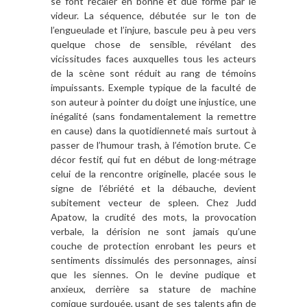
se font recaler en bonne et due forme par le
videur. La séquence, débutée sur le ton de
l’engueulade et l’injure, bascule peu à peu vers
quelque chose de sensible, révélant des
vicissitudes faces auxquelles tous les acteurs
de la scène sont réduit au rang de témoins
impuissants. Exemple typique de la faculté de
son auteur à pointer du doigt une injustice, une
inégalité (sans fondamentalement la remettre
en cause) dans la quotidienneté mais surtout à
passer de l’humour trash, à l’émotion brute. Ce
décor festif, qui fut en début de long-métrage
celui de la rencontre originelle, placée sous le
signe de l’ébriété et la débauche, devient
subitement vecteur de spleen. Chez Judd
Apatow, la crudité des mots, la provocation
verbale, la dérision ne sont jamais qu’une
couche de protection enrobant les peurs et
sentiments dissimulés des personnages, ainsi
que les siennes. On le devine pudique et
anxieux, derrière sa stature de machine
comique surdouée, usant de ses talents afin de