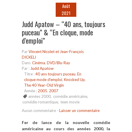
Août
2021
Judd Apatow – “40 ans, toujours
puceau” & “En cloque, mode
d’emploi”
Par
Vincent Nicolet et Jean-François
DICKELI
Dans
Cinéma
,
DVD/Blu-Ray
Par :
Judd Apatow
Titre :
40 ans toujours puceau
,
En
cloque mode d'emploi
,
Knocked Up
,
The 40 Year-Old Virgin
Année :
2005
,
2007
années 2000
,
comédie américaine
,
comédie romantique
,
teen movie
Aucun commentaire
-
Laisser un commentaire
Fer de lance de la nouvelle comédie
américaine au cours des années 2000, la