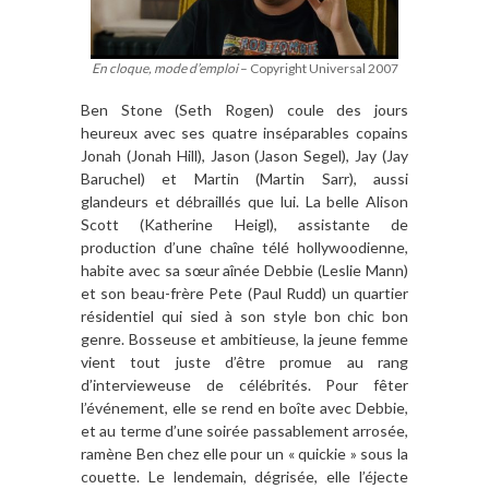
En cloque, mode d’emploi
– Copyright Universal 2007
Ben Stone (Seth Rogen) coule des jours
heureux avec ses quatre inséparables copains
Jonah (Jonah Hill), Jason (Jason Segel), Jay (Jay
Baruchel) et Martin (Martin Sarr), aussi
glandeurs et débraillés que lui. La belle Alison
Scott (Katherine Heigl), assistante de
production d’une chaîne télé hollywoodienne,
habite avec sa sœur aînée Debbie (Leslie Mann)
et son beau-frère Pete (Paul Rudd) un quartier
résidentiel qui sied à son style bon chic bon
genre. Bosseuse et ambitieuse, la jeune femme
vient tout juste d’être promue au rang
d’intervieweuse de célébrités. Pour fêter
l’événement, elle se rend en boîte avec Debbie,
et au terme d’une soirée passablement arrosée,
ramène Ben chez elle pour un « quickie » sous la
couette. Le lendemain, dégrisée, elle l’éjecte