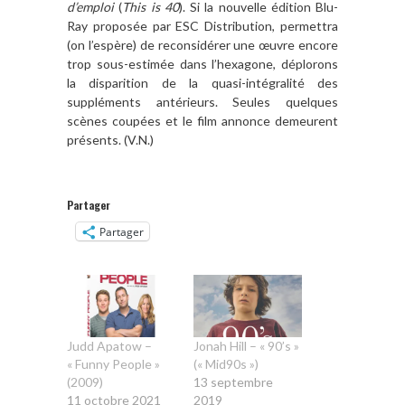
d’emploi
(
This is 40
). Si la nouvelle édition Blu-
Ray proposée par ESC Distribution, permettra
(on l’espère) de reconsidérer une œuvre encore
trop sous-estimée dans l’hexagone, déplorons
la disparition de la quasi-intégralité des
suppléments antérieurs. Seules quelques
scènes coupées et le film annonce demeurent
présents. (V.N.)
Partager
Partager
Judd Apatow –
Jonah Hill – « 90’s »
« Funny People »
(« Mid90s »)
(2009)
13 septembre
11 octobre 2021
2019