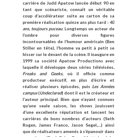
carrière de Judd Apatow lancée début 90 en
tant que scénariste, connaît un véritable
coup d’accélérateur suite au carton de sa
première réalisation quinze ans plus tard :
40
ans, toujours puceau
. Longtemps un acteur de
l’ombre pour diverses figures
incontournables de l’humour américain (Ben
Stiller en tête), l’homme va petit à petit se
hisser sur le devant de la scène. Il inaugure en
1999 sa société
Apatow Productions
avec
laquelle il développe deux séries télévisées,
Freaks and Geeks
,
où il officie comme
producteur exécutif, en plus d’écrire et
réaliser plusieurs épisodes, puis
Les Années
campus
(
Undeclared
) dont il est le créateur et
l
’auteur
principal. Bien que n’ayant connues
qu’une seule saison, les shows jouissent
d’une excellente réputation et lancent les
carrières de bons nombres d’acteurs (Seth
Rogen, James Franco, Jason Segel,…) ainsi
que
de réalisateurs amenés à s’épanouir dans