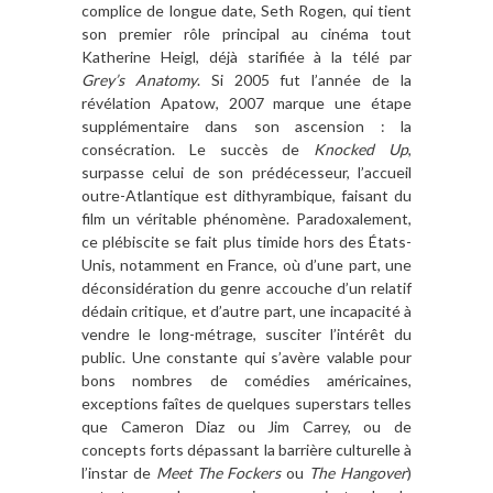
complice de longue date, Seth Rogen, qui tient
son premier rôle principal au cinéma tout
Katherine Heigl, déjà starifiée à la télé par
Grey’s Anatomy
. Si 2005 fut l’année de la
révélation Apatow, 2007 marque une étape
supplémentaire dans son ascension : la
consécration. Le succès de
Knocked Up
,
surpasse celui de son prédécesseur, l’accueil
outre-Atlantique est dithyrambique, faisant du
film un véritable phénomène. Paradoxalement,
ce plébiscite se fait plus timide hors des États-
Unis, notamment en France, où d’une part, une
déconsidération du genre accouche d’un relatif
dédain critique, et d’autre part, une incapacité à
vendre le long-métrage, susciter l’intérêt du
public. Une constante qui s’avère valable pour
bons nombres de comédies américaines,
exceptions faîtes de quelques superstars telles
que Cameron Diaz ou Jim Carrey, ou de
concepts forts dépassant la barrière culturelle à
l’instar de
Meet The Fockers
ou
The Hangover
)