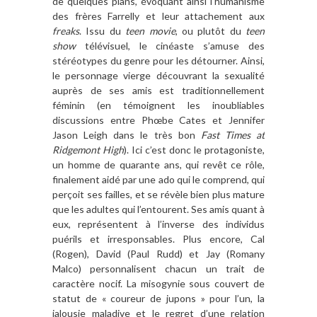
de quelques plans, évoquant ainsi l
’
humanisme
des fr
è
res Farrelly et leur attachement aux
freaks
. Issu du
teen movie
, ou plut
ô
t du
teen
show
t
é
l
évisuel, le ciné
aste s
’
amuse des
sté
r
éotypes du genre pour les détourner. Ainsi,
le personnage vierge découvrant la sexualité
aupr
è
s de ses amis est traditionnellement
fé
minin (en t
émoignent les inoubliables
discussions entre Phœbe Cates et Jennifer
Jason Leigh dans le tr
è
s bon
Fast Times at
Ridgemont High
). Ici c
’
est donc le protagoniste,
un homme de quarante ans, qui rev
ê
t ce r
ô
le,
finalement aidé par une ado qui le comprend, qui
per
ç
oit ses failles, et se ré
v
è
le bien plus mature
que les adultes qui l’entourent. Ses amis quant
à
eux, représentent
à l
’
inverse des individus
puérils et irresponsables. Plus encore, Cal
(Rogen), David (Paul Rudd) et Jay (Romany
Malco) personnalisent chacun un trait de
caract
è
re nocif
. La misogynie sous couvert de
statut de « coureur de jupons
»
pour l
’
un, la
jalousie maladive et le regret d
’
une relation