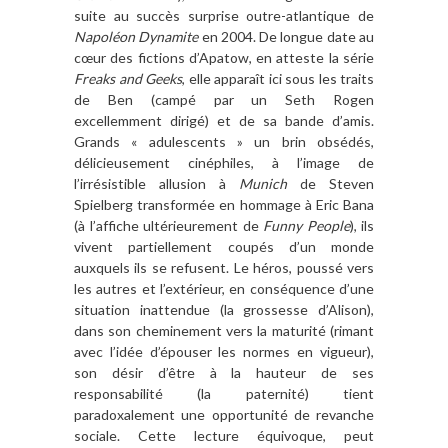
suite au succès surprise outre-atlantique de
Napoléon Dynamite
en 2004. De longue date au
cœur des fictions d’Apatow, en atteste la série
Freaks and Geeks
, elle apparaît ici sous les traits
de Ben (campé par un Seth Rogen
excellemment dirigé) et de sa bande d’amis.
Grands « adulescents » un brin obsédés,
délicieusement cinéphiles, à l’image de
l’irrésistible allusion à
Munich
de Steven
Spielberg transformée en hommage à Eric Bana
(à l’affiche ultérieurement de
Funny People
), ils
vivent partiellement coupés d’un monde
auxquels ils se refusent. Le héros, poussé vers
les autres et l’extérieur, en conséquence d’une
situation inattendue (la grossesse d’Alison),
dans son cheminement vers la maturité (rimant
avec l’idée d’épouser les normes en vigueur),
son désir d’être à la hauteur de ses
responsabilité (la paternité) tient
paradoxalement une opportunité de revanche
sociale. Cette lecture équivoque, peut