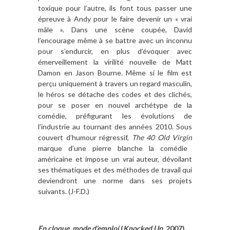
toxique
pour l
’
autre, ils font tous passer une
épreuve
à
Andy pour le faire devenir un « vrai
m
âle
»
. Dans une sc
è
ne coupé
e, David
l
’
encourage m
ême à
se battre avec un inconnu
pour s
’
endurcir, en plus d’évoquer avec
émerveillement la virilité nouvelle de Matt
Damon en Jason Bourne. M
ê
me si le film est
per
çu uniquement à
travers un regard masculin,
le hé
ros se d
étache des codes et des clichés,
pour se poser en nouvel archétype de la
comé
die, pr
éfigurant les évolutions de
l
’
industrie au tournant des années 2010. Sous
couvert d
’
humour régressif,
The 40 Old Virgin
marque d
’
une pierre blanche la comé
die
am
éricaine et impose un vrai auteur, dévoilant
ses thématiques et des méthodes de travail qui
deviendront une norme dans ses projets
suivants. (J-F.D.)
En cloque, mode d’emploi
(
Knocked Up,
2007)