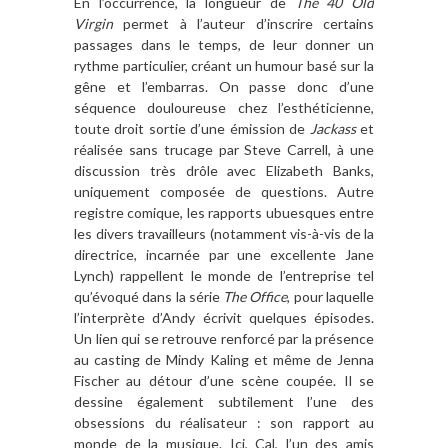
En l’occurrence, la longueur de
The 40 Old
Virgin
permet
à l
’
auteur d
’
inscrire certains
passages dans le temps, de leur donner un
rythme particulier, créant un humour basé sur la
g
ê
ne et l
’
embarras. On passe donc d
’
une
séquence douloureuse chez l’esthéticienne,
toute droit sortie d
’
une émission
de
Jackass
et
ré
alis
ée sans trucage par Steve Carrell,
à
une
discussion tr
è
s dr
ô
le avec Elizabeth Banks,
uniquement composée de questions. Autre
registre comique, les rapports ubuesques entre
les divers travailleurs (notamment vis-
à
-vis de la
directrice, incarnée par une excellente
Jane
Lynch) rappellent le monde de l
’
entreprise tel
qu’évoqué dans la sé
rie
The Office
, pour laquelle
l
’
interpr
è
te d
’
Andy
écrivit quelques
é
pisodes
.
Un lien qui se retrouve renforcé par la présence
au casting de Mindy Kaling et m
ê
me de Jenna
Fischer au d
étour d
’
une sc
è
ne coupée. Il se
dessine également subtilement l
’
une des
obsessions du réalisateur : son rapport au
monde de la musique. Ici, Cal, l
’
un des amis