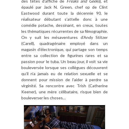
des t
ê
tes d
’
affiche de
Freaks and Geeks
), et
épaulé
par Jack N. Green, chef op de Clint
Eastwood durant toute la d
écennie 90, le
réalisateur débutant s
’
attelle donc
à
une
comédie potache, dessinant, en creux, toutes
les thématiques récurrentes de sa filmographie.
On y suit les mésaventures d
’
Andy Stitzer
(Carell),
quadrag
énaire
employ
é dans un
magasin d’électronique, qui partage son temps
entre sa collection de figurines rares et sa
passion pour le tuba. Un beau jour, il voit sa vie
bouleversée lorsque ses coll
è
gues découvrent
qu
’
il n
’
a jamais eu de relation sexuelle et se
donnent pour mission de l
’
aider
à
perdre sa
virginité. Sa rencontre avec Trish (Catherine
Keener), une
mère
c
élibataire, risque bien de
bouleverser les choses…