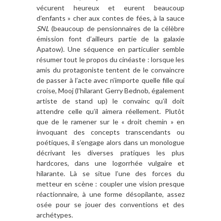
vécurent heureux et eurent beaucoup
d
’
enfants
»
cher aux contes de fées,
à
la sauce
SNL
(beaucoup de pensionnaires de la cé
l
è
bre
émission font d
’
ailleurs partie de la galaxie
Apatow). Une séquence en particulier semble
résumer tout le propos du cinéaste : lorsque les
amis du protagoniste tentent de le convaincre
de passer
à l
’
acte avec n
’
importe quelle fille qui
croise, Mooj (l
’
hilarant Gerry Bednob,
également
artiste de stand up) le convainc qu
’
il doit
attendre celle qu
’
il aimera réellement. Plut
ô
t
que de le ramener sur le « droit chemin
»
en
invoquant des concepts transcendants ou
poétiques, il s
’
engage alors dans un monologue
décrivant les diverses pratiques les plus
hardcores, dans une logorrhée vulgaire et
hilarante. L
à
se situe l
’
une des forces du
metteur en sc
è
ne : coupler une vision presque
réactionnaire,
à
une forme désopilante, assez
osée pour se jouer des conventions et des
arché
types.