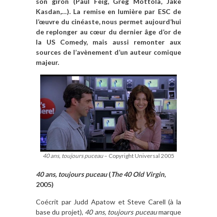
son giron (Paul Feig, Greg Mottola, Jake
Kasdan,…)
. La remise en lumière par ESC de
l’œuvre du cinéaste, nous permet aujourd’hui
de replonger au cœur du dernier âge d’or de
la US Comedy, mais aussi remonter aux
sources de l’avènement d’un
auteur
comique
majeur.
40 ans, toujours puceau
– Copyright Universal 2005
40 ans, toujours puceau
(
The 40 Old Virgin
,
2005)
Co
écrit par Judd Apatow et Steve Carell (
à
la
base du projet),
40 ans, toujours puceau
marque