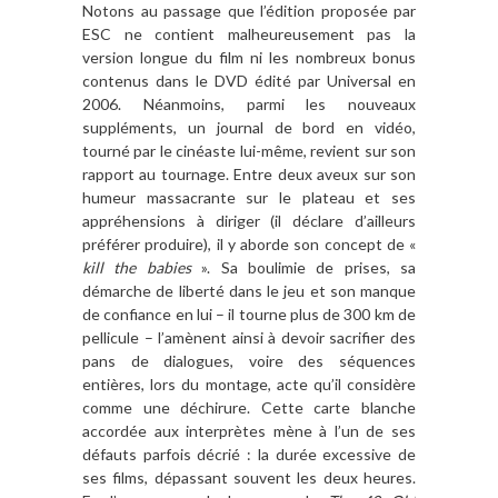
Notons au passage que l’édition proposée par
ESC ne contient malheureusement pas la
version longue du film ni les nombreux bonus
contenus dans le DVD é
dit
é
par Universal en
2006. N
éanmoins, parmi les nouveaux
suppléments, un journal de bord en vidéo,
tourné par le cinéaste lui-m
ê
me, revient sur son
rapport au tournage. Entre deux aveux sur son
humeur massacrante sur le plateau et ses
appréhensions
à
diriger (il d
é
clare d
’
ailleurs
pré
f
érer produire), il y aborde son concept de «
kill the babies
». Sa boulimie de
prises
, sa
d
émarche de liberté dans le jeu et son manque
de confiance en lui – il tourne plus de 300 km de
pellicule – l
’
am
è
nent ainsi
à
devoir sacrifier des
pans de dialogues, voire des séquences
enti
è
res, lors du montage, acte qu
’
il considè
re
comme une déchirure. Cette carte blanche
accordée aux interpr
è
tes m
è
ne à l
’
un de ses
défauts parfois décrié : la durée excessive de
ses films, dépassant souvent les deux heures.