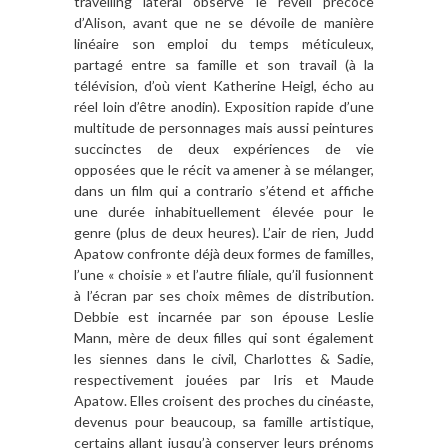
travelling latéral observe le réveil précoce
d’Alison, avant que ne se dévoile de manière
linéaire son emploi du temps méticuleux,
partagé entre sa famille et son travail (à la
télévision, d’où vient Katherine Heigl, écho au
réel loin d’être anodin). Exposition rapide d’une
multitude de personnages mais aussi peintures
succinctes de deux expériences de vie
opposées que le récit va amener à se mélanger,
dans un film qui a contrario s’étend et affiche
une durée inhabituellement élevée pour le
genre (plus de deux heures). L’air de rien, Judd
Apatow confronte déjà deux formes de familles,
l’une « choisie » et l’autre filiale, qu’il fusionnent
à l’écran par ses choix mêmes de distribution.
Debbie est incarnée par son épouse Leslie
Mann, mère de deux filles qui sont également
les siennes dans le civil, Charlottes & Sadie,
respectivement jouées par Iris et Maude
Apatow. Elles croisent des proches du cinéaste,
devenus pour beaucoup, sa famille artistique,
certains allant jusqu’à conserver leurs prénoms