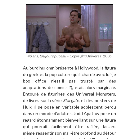
40 ans, toujours puceau
– Copyright Universal 2005
Aujourd
’
hui omnipré
sente
à
Hollywood, la figure
du geek et la pop culture qu
’
il charrie avec lui (le
box office n
’
est-il pas trusté par des
adaptations de comics ?), était alors marginale.
Entouré de figurines des Universal Monsters,
de livres sur la sé
rie
Stargate
, et des posters
de
Hulk, il se pose en véritable adolescent perdu
dans un monde d
’
adultes. Judd Apatow pose un
regard
étonnamment bienveillant sur une figure
qui pourrait facilement
ê
tre raillée, faisant
m
ê
me ressentir son mal-
ê
tre profond au détour