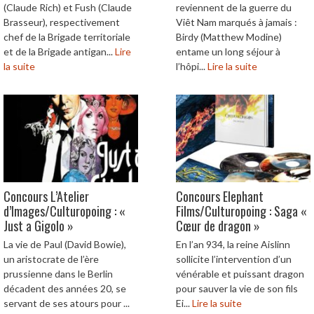
(Claude Rich) et Fush (Claude
reviennent de la guerre du
Brasseur), respectivement
Viêt Nam marqués à jamais :
chef de la Brigade territoriale
Birdy (Matthew Modine)
et de la Brigade antigan...
Lire
entame un long séjour à
la suite
l’hôpi...
Lire la suite
Concours L’Atelier
Concours Elephant
d’Images/Culturopoing : «
Films/Culturopoing : Saga «
Just a Gigolo »
Cœur de dragon »
La vie de Paul (David Bowie),
En l’an 934, la reine Aislinn
un aristocrate de l’ère
sollicite l’intervention d’un
prussienne dans le Berlin
vénérable et puissant dragon
décadent des années 20, se
pour sauver la vie de son fils
servant de ses atours pour ...
Ei...
Lire la suite