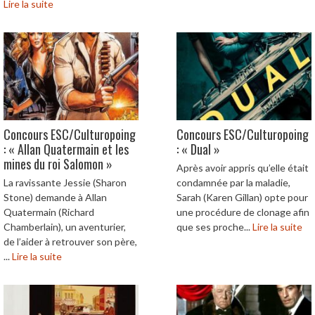
Lire la suite
Concours ESC/Culturopoing
Concours ESC/Culturopoing
: « Allan Quatermain et les
: « Dual »
mines du roi Salomon »
Après avoir appris qu’elle était
La ravissante Jessie (Sharon
condamnée par la maladie,
Stone) demande à Allan
Sarah (Karen Gillan) opte pour
Quatermain (Richard
une procédure de clonage afin
Chamberlain), un aventurier,
que ses proche...
Lire la suite
de l’aider à retrouver son père,
...
Lire la suite