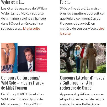
Wyler et « L’...
Fulci...
Les Grands espaces de William
Si de prime abord, La maison
Wyler James McKay, retraité
près du cimetière poursuit ce
de la marine, rejoint sa fiancée
que Fulci a commencé avec
dans l’Ouest américain. Il se
Frayeurs et L’au-delà en
retrouve alor...
Lire la suite
matière de terreur viscé...
Lire
la suite
Concours Culturopoing/
Concours L’Atelier d’images
Wild Side – « Larry Flynt »
/ Culturopoing : À la
de Miloš Forman
recherche de Garbo
En Blu-ray+DVD+Livret chez
Apprenant qu’elle a un cancer
Wild Side – « Larry Flynt » de
et qu’il lui reste peu de temps
Miloš Forman – Ours d’Or –
à vivre, Estelle Rolfe (Anne