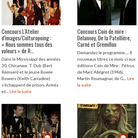
Concours L’Atelier
Concours Coin de mire :
d’images/Culturopoing :
Delannoy, De la Patellière,
« Nous sommes tous des
Carné et Gremillon
voleurs » de R...
Demandez le programme…. 8
Dans le Mississippi des années
nouveaux titres ce mois-ci aux
30, Chicanaw. T. Dub (Bert
éditions Coin de Mire : Pétrus
Remsen) et le jeune Bowie
de Marc Allégret (1946),
Bowers (Keith Carradine)
Martin Roumagnac de G...
Lire
s’échappent de prison. Armés
la suite
et...
Lire la suite
1
1