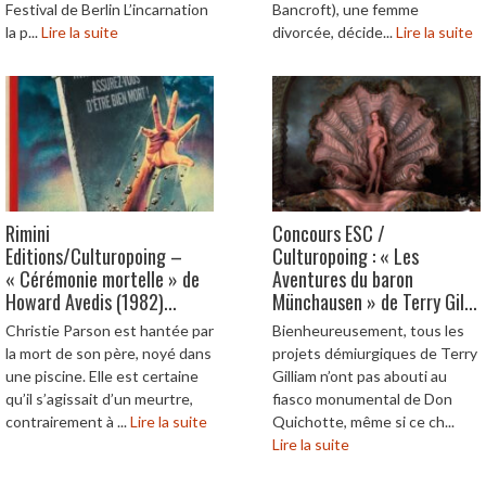
Festival de Berlin L’incarnation
Bancroft), une femme
la p...
Lire la suite
divorcée, décide...
Lire la suite
Rimini
Concours ESC /
Editions/Culturopoing –
Culturopoing : « Les
« Cérémonie mortelle » de
Aventures du baron
Howard Avedis (1982)...
Münchausen » de Terry Gil...
Christie Parson est hantée par
Bienheureusement, tous les
la mort de son père, noyé dans
projets démiurgiques de Terry
une piscine. Elle est certaine
Gilliam n’ont pas abouti au
qu’il s’agissait d’un meurtre,
fiasco monumental de Don
contrairement à ...
Lire la suite
Quichotte, même si ce ch...
Lire la suite