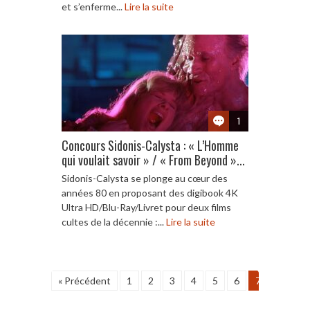
et s’enferme...
Lire la suite
1
Concours Sidonis-Calysta : « L’Homme
qui voulait savoir » / « From Beyond »...
Sidonis-Calysta se plonge au cœur des
années 80 en proposant des digibook 4K
Ultra HD/Blu-Ray/Livret pour deux films
cultes de la décennie :...
Lire la suite
« Précédent
1
2
3
4
5
6
7
8
9